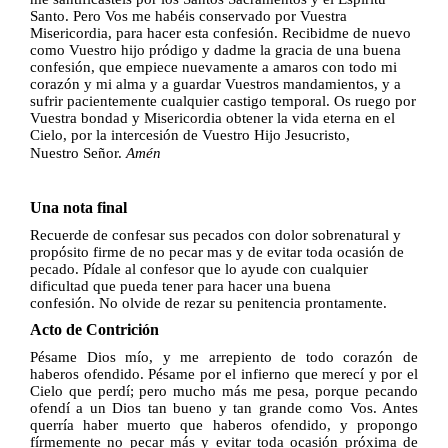
Santo. Pero Vos me habéis conservado por Vuestra
Misericordia, para hacer esta confesión. Recibidme de nuevo
como Vuestro hijo pródigo y dadme la gracia de una buena
confesión, que empiece nuevamente a amaros con todo mi
corazón y mi alma y a guardar Vuestros mandamientos, y a
sufrir pacientemente cualquier castigo temporal. Os ruego por
Vuestra bondad y Misericordia obtener
la vida eterna en el
Cielo, por la intercesión de Vuestro Hijo Jesucristo,
Nuestro
Señor.
Amén
Una nota final
Recuerde de confesar sus pecados con dolor sobrenatural y
propósito firme
de no pecar mas y de evitar toda ocasión de
pecado. Pídale al confesor que lo
ayude con cualquier
dificultad que pueda tener para hacer una buena
confesión.
No olvide de rezar su penitencia prontamente.
Acto de Contrición
Pésame Dios mío, y me arrepiento de todo corazón de
haberos ofendido.
Pésame por el infierno que merecí y por el
Cielo que perdí; pero mucho más me
pesa, porque pecando
ofendí a un Dios tan bueno y tan grande como Vos. Antes
querría haber muerto que haberos ofendido, y propongo
fírmemente no pecar más y evitar toda ocasión próxima de