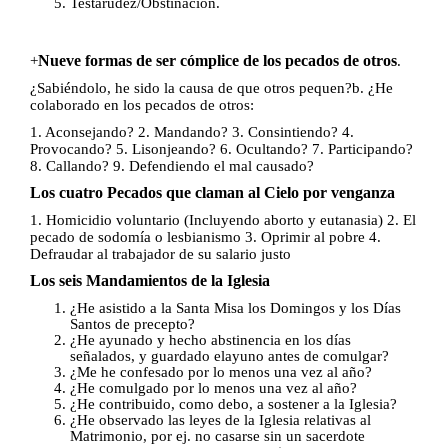
Testarudez/Obstinación.
Nueve formas de ser cómplice de los pecados de otros
+
.
¿Sabiéndolo, he sido la causa de que otros pequen?
b. ¿He
colaborado en los pecados de otros:
1. Aconsejando? 2. Mandando? 3. Consintiendo? 4.
Provocando? 5. Lisonjeando? 6. Ocultando? 7. Participando?
8. Callando? 9. Defendiendo el mal causado?
Los cuatro Pecados que claman al Cielo por venganza
1. Homicidio voluntario (Incluyendo aborto y eutanasia) 2. El
pecado de sodomía o lesbianismo 3. Oprimir al pobre 4.
Defraudar al trabajador de su salario justo
Los seis Mandamientos de la Iglesia
¿He asistido a la Santa Misa los Domingos y los Días
Santos de precepto?
¿He ayunado y hecho abstinencia en los días
señalados, y guardado el
ayuno antes de comulgar?
¿Me he confesado por lo menos una vez al año?
¿He comulgado por lo menos una vez al año?
¿He contribuido, como debo, a sostener a la Iglesia?
¿He observado las leyes de la Iglesia relativas al
Matrimonio, por ej. no casarse sin un sacerdote