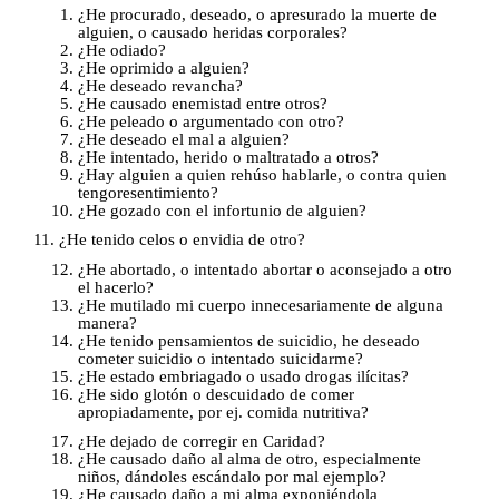
¿He procurado, deseado, o apresurado la muerte de
alguien, o causado heridas corporales?
¿He odiado?
¿He oprimido a alguien?
¿He deseado revancha?
¿He causado enemistad entre otros?
¿He peleado o argumentado con otro?
¿He deseado el mal a alguien?
¿He intentado, herido o maltratado a otros?
¿Hay alguien a quien rehúso hablarle, o contra quien
tengo
resentimiento?
¿He gozado con el infortunio de alguien?
11. ¿He tenido celos o envidia de otro?
¿He abortado, o intentado abortar o aconsejado a otro
el hacerlo?
¿He mutilado mi cuerpo innecesariamente de alguna
manera?
¿He tenido pensamientos de suicidio, he deseado
cometer suicidio o intentado suicidarme?
¿He estado embriagado o usado drogas ilícitas?
¿He sido glotón o descuidado de comer
apropiadamente, por ej. comida nutritiva?
¿He dejado de corregir en Caridad?
¿He causado daño al alma de otro, especialmente
niños, dándoles escándalo por mal ejemplo?
¿He causado daño a mi alma exponiéndola