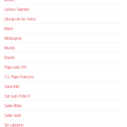
Lectura Sagrada
Liturgia de las Horas
María
Medjugorje
Mundo
Oración
Papa León XIV
S.S. Papa Francisco
Sacerdote
San Juan Pablo II
Santa Biblia
Santa Sede
Sin categoría