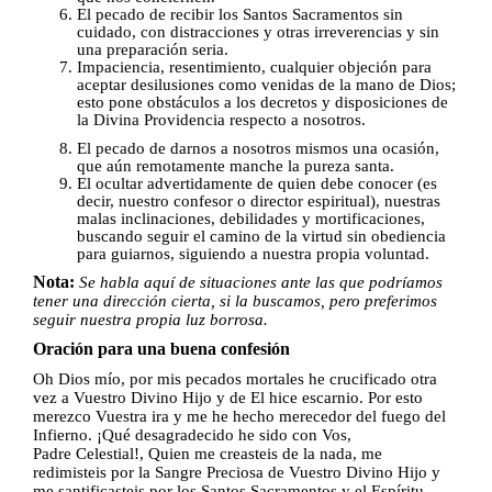
El pecado de recibir los Santos Sacramentos sin
cuidado, con distracciones y otras irreverencias y sin
una preparación seria.
Impaciencia, resentimiento, cualquier objeción para
aceptar desilusiones como venidas de la mano de Dios;
esto pone obstáculos a los decretos y disposiciones de
la Divina Providencia respecto a nosotros.
El pecado de darnos a nosotros mismos una ocasión,
que aún remotamente manche la pureza santa.
El ocultar advertidamente de quien debe conocer (es
decir, nuestro confesor o director espiritual), nuestras
malas inclinaciones, debilidades y
mortificaciones,
buscando seguir el camino de la virtud sin obediencia
para
guiarnos, siguiendo a nuestra propia voluntad.
Nota:
Se habla aquí de situaciones ante las que podríamos
tener una dirección cierta, si la buscamos, pero preferimos
seguir nuestra propia luz borrosa.
Oración para una buena confesión
Oh Dios mío, por mis pecados mortales he crucificado otra
vez a Vuestro
Divino Hijo y de El hice escarnio. Por esto
merezco Vuestra ira y me he hecho
merecedor del fuego del
Infierno. ¡Qué desagradecido he sido con Vos,
Padre
Celestial!, Quien me creasteis de la nada, me
redimisteis por la Sangre Preciosa
de Vuestro Divino Hijo y
me santificasteis por los Santos Sacramentos y el
Espíritu