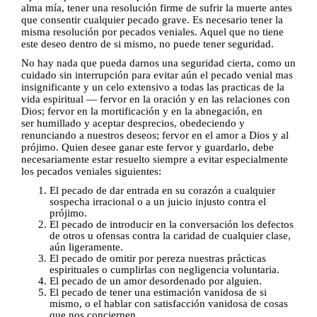
alma mía, tener una resolución firme de sufrir la muerte antes
que consentir cualquier pecado grave. Es necesario
tener la
misma resolución por pecados veniales. Aquel que no tiene
este deseo dentro de si mismo, no puede tener seguridad.
No hay nada que pueda darnos una seguridad cierta, como un
cuidado
sin interrupción para evitar aún el pecado venial mas
insignificante y un celo extensivo a todas las practicas de la
vida espiritual — fervor en la oración y en las relaciones con
Dios; fervor en la mortificación y en la abnegación, en
ser
humillado y aceptar desprecios, obedeciendo y
renunciando a nuestros deseos; fervor en el amor a Dios y al
prójimo. Quien desee ganar este fervor y guardarlo, debe
necesariamente estar resuelto siempre a evitar especialmente
los pecados veniales siguientes:
El pecado de dar entrada en su corazón a cualquier
sospecha irracional o a un juicio injusto contra el
prójimo.
El pecado de introducir en la conversación los defectos
de otros u ofensas contra la caridad de cualquier clase,
aún ligeramente.
El pecado de omitir por pereza nuestras prácticas
espirituales o cumplirlas con negligencia voluntaria.
El pecado de un amor desordenado por alguien.
El pecado de tener una estimación vanidosa de si
mismo, o el hablar con satisfacción vanidosa de cosas
que nos conciernen.