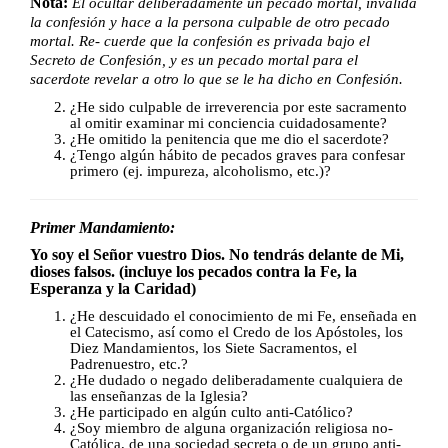
Nota:
El ocultar deliberadamente un pecado mortal, invalida
la confesión y hace a la persona culpable de otro pecado
mortal. Re- cuerde que la confesión es privada bajo el
Secreto de Confesión, y es un pecado mortal para el
sacerdote revelar a otro lo que se le ha dicho en Confesión.
¿He sido culpable de irreverencia por este sacramento
al omitir examinar mi conciencia cuidadosamente?
¿He omitido la penitencia que me dio el sacerdote?
¿Tengo algún hábito de pecados graves para confesar
primero (ej. impureza,
alcoholismo, etc.)?
Primer Mandamiento:
Yo soy el Señor vuestro Dios. No tendrás delante de Mi,
dioses falsos. (incluye los pecados contra la Fe, la
Esperanza y la Caridad)
¿He descuidado el conocimiento de mi Fe, enseñada en
el Catecismo,
así como el Credo de los Apóstoles, los
Diez Mandamientos, los Siete Sacramentos, el
Padrenuestro, etc.?
¿He dudado o negado deliberadamente cualquiera de
las enseñanzas de la Iglesia?
¿He participado en algún culto anti-Católico?
¿Soy miembro de alguna organización religiosa no-
Católica, de una sociedad secreta o de un grupo anti-