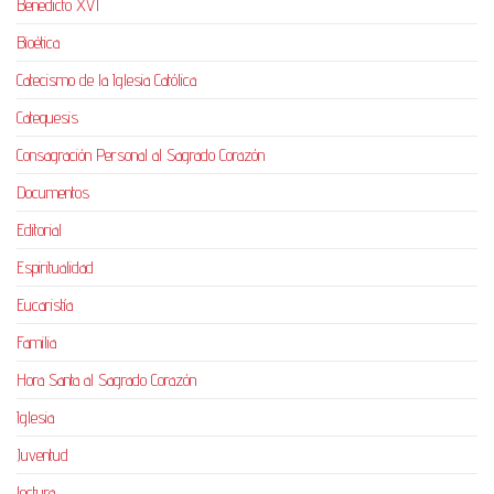
Benedicto XVI
Bioética
Catecismo de la Iglesia Católica
Catequesis
Consagración Personal al Sagrado Corazón
Documentos
Editorial
Espiritualidad
Eucaristía
Familia
Hora Santa al Sagrado Corazón
Iglesia
Juventud
lectura