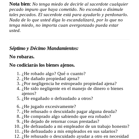
Nota bien
:
No tenga miedo de decirle al sacerdote cualquier
pecado impuro que haya cometido. No esconda o disimule
tales pecados. El sacerdote está para ayudarlo y perdonarlo.
Nada de lo que usted diga lo escandalizará, por lo que no
tenga miedo, no importa cuan avergonzado pueda estar
usted.
Séptimo y Décimo Mandamientos:
No robaras.
No codiciarás los bienes ajenos.
¿He robado algo? Qué o cuanto?
¿He dañado propiedad ajena?
¿Por negligencia he estropeado propiedad ajena?
¿He sido negligente en el manejo de dinero o bienes
ajenos?
¿He engañado o defraudado a otros?
¿He jugado excesivamente?
¿He rehusado o descuidado pagar alguna deuda?
¿He comprado algo sabiendo que era robado?
¿He dejado de retornar cosas prestadas?
¿He defraudado a mi empleador de un trabajo honesto?
¿He defraudado a mis empleados en sus salarios?
¿He rehusado o descuidado ayudar a otro en necesidad