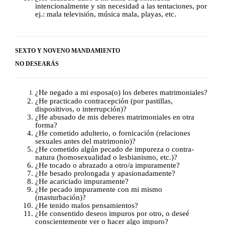
intencionalmente y sin necesidad a las tentaciones, por
ej.: mala televisión, música mala, playas, etc.
SEXTO Y NOVENO MANDAMIENTO
NO DESEARÁS
¿He negado a mi esposa(o) los deberes matrimoniales?
¿He practicado contracepción (por pastillas,
dispositivos, o interrupción)?
¿He abusado de mis deberes matrimoniales en otra
forma?
¿He cometido adulterio, o fornicación (relaciones
sexuales antes del matrimonio)?
¿He cometido algún pecado de impureza o contra-
natura (homosexualidad o lesbianismo, etc.)?
¿He tocado o abrazado a otro/a impuramente?
¿He besado prolongada y apasionadamente?
¿He acariciado impuramente?
¿He pecado impuramente con mi mismo
(masturbación)?
¿He tenido malos pensamientos?
¿He consentido deseos impuros por otro, o deseé
conscientemente ver o hacer algo impuro?