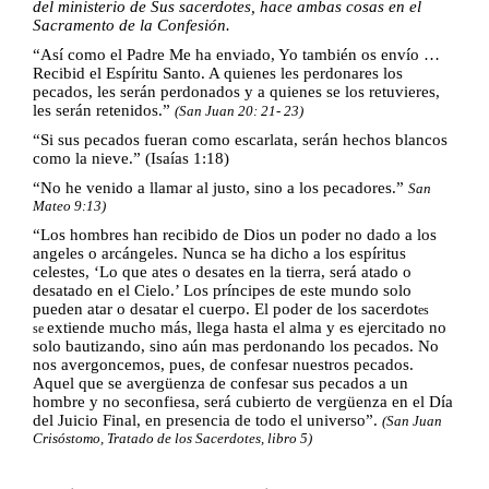
del ministerio de Sus sacerdotes, hace ambas cosas en el
Sacramento de la Confesión.
“Así como el Padre Me ha enviado, Yo también os envío …
Recibid el Espíritu Santo. A quienes les perdonares los
pecados, les serán perdonados y a quienes se los retuvieres,
les serán retenidos.”
(San Juan 20: 21- 23)
“Si sus pecados fueran como escarlata, serán hechos blancos
como la nieve.” (Isaías 1:18)
“No he venido a llamar al justo, sino a los pecadores.”
San
Mateo 9:13)
“Los hombres han recibido de Dios un poder no dado a los
angeles o arcángeles. Nunca se ha dicho a los espíritus
celestes, ‘Lo que ates o desates en la tierra, será atado o
desatado en el Cielo.’ Los príncipes de este mundo solo
pueden atar o desatar el cuerpo. El poder de los sacerdot
es
extiende mucho más, llega hasta el alma y es ejercitado no
se
solo bautizando, sino aún mas perdonando los pecados. No
nos avergoncemos, pues, de confesar nuestros pecados.
Aquel que se avergüenza de confesar sus pecados a un
hombre y no se
confiesa, será cubierto de vergüenza en el Día
del Juicio Final, en presencia de
todo el universo”.
(San Juan
Crisóstomo, Tratado de los Sacerdotes, libro 5)