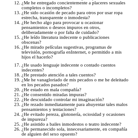
¿Me he entregado concientemente a placeres sexuales
completos o incompletos?
¿He sido ocasión de pecado para otros por usar ropa
estrecha, transparente o inmodesta?
¿He hecho algo para provocar u ocasionar
pensamientos o deseos impuros en otros,
deliberadamente o por falta de cuidado?
¿He leído literatura indecente o publicaciones
obscenas?
¿He mirado películas sugestivas, programas de
televisión, pornografía en
Internet, o permitido a mis
hijos el hacerlo?
¿He usado lenguaje indecente o contado cuentos
indecentes?
¿He prestado atención a tales cuentos?
¿Me he vanagloriado de mis pecados o me he deleitado
en los pecados pasados?
¿He estado en mala compañía?
¿He consentido miradas impuras?
¿He descuidado controlar mi imaginación?
¿He rezado inmediatamente para ahuyentar tales malos
pensamientos y tentaciones?
¿He evitado pereza, glotonería, ociosidad y ocasiones
de impureza?
¿He asistido a bailes inmodestos o teatro indecente?
¿He permanecido sola, innecesariamente, en compañía
de alguien del sexo opuesto?