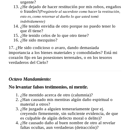
urgente?
¿He dejado de hacer restitución por mis robos, engaños
o fraudes?
(Pregúntele al sacerdote como hacer la restitución,
esto es, como retornar al dueño lo que usted tomó
indebidamente)
¿He tenido envidia de otro porque no puedo tener lo
que él tiene?
¿He tenido celos de lo que otro tiene?
¿He sido mezquino?
17. ¿He sido codicioso o avaro, dando demasiada
importancia a los
bienes materiales y comodidades? Está mi
corazón fijo en las
posesiones terrenales, o en los tesoros
verdaderos del Cielo?
Octavo Mandamiento:
No levantar falsos testimonios, ni mentir.
¿He mentido acerca de otro (calumnia)?
¿Han causado mis mentiras algún daño espiritual o
material a otros?
¿He juzgado a alguien temerariamente (por ej.
creyendo firmemente, sin suficiente evidencia, de que
es culpable de algún defecto moral o delito)?
¿He causado daño al buen nombre de otro al revelar
faltas ocultas, aun verdaderas (detracción)?