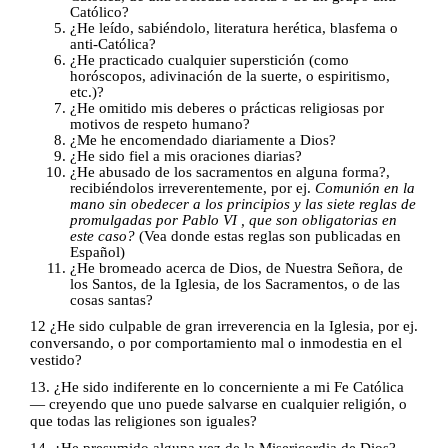
Católico?
¿He leído, sabiéndolo, literatura herética, blasfema o
anti-Católica?
¿He practicado cualquier superstición (como
horóscopos, adivinación de la suerte, o espiritismo,
etc.)?
¿He omitido mis deberes o prácticas religiosas por
motivos de respeto humano?
¿Me he encomendado diariamente a Dios?
¿He sido fiel a mis oraciones diarias?
¿He abusado de los sacramentos en alguna forma?,
recibiéndolos irreverentemente, por ej.
Comunión en la
mano sin obedecer a los principios y las siete reglas de
promulgadas por Pablo VI , que son obligatorias en
este caso?
(Vea donde estas reglas son publicadas en
Español)
¿He bromeado acerca de Dios, de Nuestra Señora, de
los Santos, de la Iglesia, de los Sacramentos, o de las
cosas santas?
12 ¿He sido culpable de gran irreverencia en la Iglesia, por ej.
conversando, o por comportamiento mal o inmodestia en el
vestido?
13. ¿He sido indiferente en lo concerniente a mi Fe Católica
—
creyendo que uno puede salvarse en cualquier religión, o
que todas las religiones son iguales?
14. ¿He presumido alguna vez de la Misericordia de Dios?