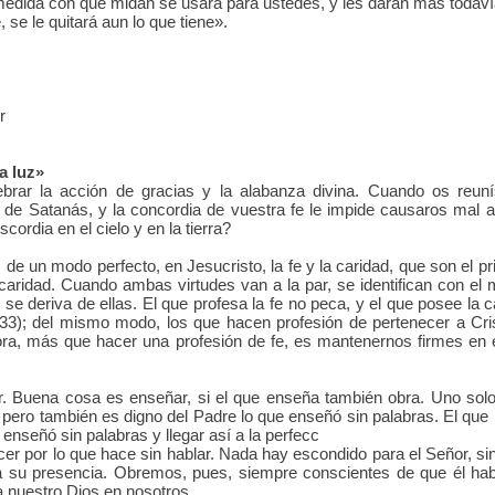
 medida con que midan se usará para ustedes, y les darán más todav
, se le quitará aun lo que tiene».
ir
a luz»
brar la acción de gracias y la alabanza divina. Cuando os reun
r de Satanás, y la concordia de vuestra fe le impide causaros mal a
cordia en el cielo y en la tierra?
un modo perfecto, en Jesucristo, la fe y la caridad, que son el pri
s la caridad. Cuando ambas virtudes van a la par, se identifican con e
se deriva de ellas. El que profesa la fe no peca, y el que posee la c
2,33); del mismo modo, los que hacen profesión de pertenecer a Cri
ora, más que hacer una profesión de fe, es mantenernos firmes en 
 Buena cosa es enseñar, si el que enseña también obra. Uno solo
): pero también es digno del Padre lo que enseñó sin palabras. El que
enseñó sin palabras y llegar así a la perfecc
er por lo que hace sin hablar. Nada hay escondido para el Señor, si
 su presencia. Obremos, pues, siempre conscientes de que él hab
 nuestro Dios en nosotros.