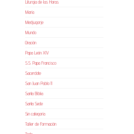
Liturgia de las Horas
María
Medjugorje
Mundo
Oración
Papa León XIV
S.S. Papa Francisco
Sacerdote
San Juan Pablo II
Santa Biblia
Santa Sede
Sin categoría
Taller de Formación