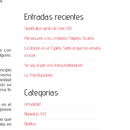
ía.
Entradas recientes
Significativo gesto de León XIV
Persecución a los cristianos: Nigeria, Austria
La Oración: es el Espíritu Santo el que nos enseña
ís con
a rezar.
lguno.
Yo soy el pan vivo: transubstanciación
ncipio
La Transfiguración
l mismo
aridad
sto se
Categorías
esa fe
Actualidad
 es el
 posee
Benedicto XVI
no que
Bioética
ita en