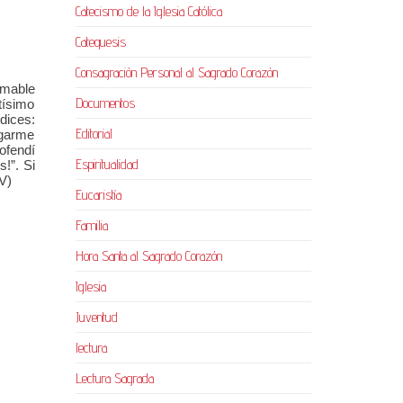
Catecismo de la Iglesia Católica
Catequesis
Consagración Personal al Sagrado Corazón
amable
Documentos
tísimo
dices:
Editorial
egarme
ofendí
Espiritualidad
!”. Si
 IV)
Eucaristía
Familia
Hora Santa al Sagrado Corazón
Iglesia
Juventud
lectura
Lectura Sagrada