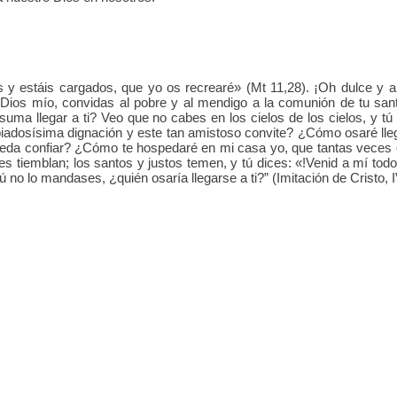
s y estáis cargados, que yo os recrearé» (Mt 11,28). ¡Oh dulce y 
 Dios mío, convidas al pobre y al mendigo a la comunión de tu san
ma llegar a ti? Veo que no cabes en los cielos de los cielos, y tú 
 piadosísima dignación y este tan amistoso convite? ¿Cómo osaré ll
eda confiar? ¿Cómo te hospedaré en mi casa yo, que tantas veces 
 tiemblan; los santos y justos temen, y tú dices: «!Venid a mí todos
tú no lo mandases, ¿quién osaría llegarse a ti?” (Imitación de Cristo,