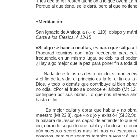
Y les decía: «¡Presten atención a lo que oyen! La
Porque al que tiene, se le dará, pero al que no tiene
+Meditación:
San Ignacio de Antioquia (¿- c. 110), obispo y márt
Carta a los Efesios, § 13-15
«Si algo se hace a ocultas, es para que salga a l
Procurad reuniros con más frecuencia para cele
frecuencia en un mismo lugar, se debilita el pode
¿Hay algo mejor que la paz para poner fin a toda dis
Nada de esto os es desconocido, si mantenéis de 
y el fin de la vida: el principio es la fe, el fin e
Dios, y todo lo demás que contribuye al bien obrar 
no odia. «Por el fruto se conoce el árbol» (Mt 1
distinguen por sus obras. Lo que nos interesa ah
hasta el fin.
Es mejor callar y obrar que hablar y no obrar.
maestro (Mt 23,8), que «lo dijo y existió» (Sl 32,9
la palabra de Jesús es capaz de entender lo que él 
ión, obrando según lo que habla y dándose a conoc
aún nuestros secretos más íntimos no escapan a
nosotros, para que seamos templos suyos y él sea