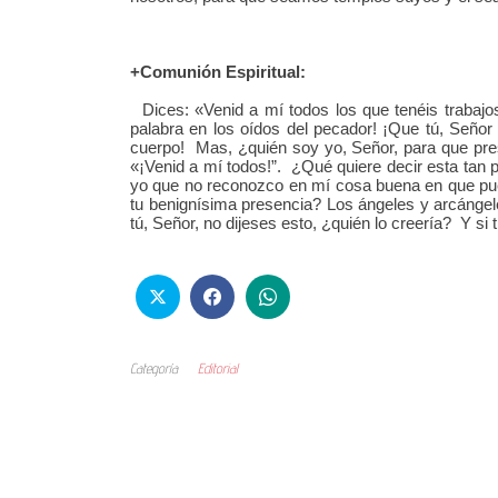
+Comunión Espiritual:
Dices: «Venid a mí todos los que tenéis trabajo
palabra en los oídos del pecador! ¡Que tú, Señor
cuerpo! Mas, ¿quién soy yo, Señor, para que presu
«¡Venid a mí todos!”. ¿Qué quiere decir esta tan
yo que no reconozco en mí cosa buena en que pu
tu benignísima presencia? Los ángeles y arcángeles
tú, Señor, no dijeses esto, ¿quién lo creería? Y si 
Categoría
Editorial