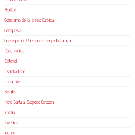
Bioética
Catecismo de la Iglesia Católica
Catequesis
Consagración Personal al Sagrado Corazón
Documentos
Editorial
Espiritualidad
Eucaristía
Familia
Hora Santa al Sagrado Corazón
Iglesia
Juventud
lectura