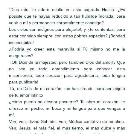
“Dios mío, te adoro oculto en esta sagrada Hostia. ¿Es
posible que te hayas reducido a tan humilde morada, para
venir a mí y permanecer corporalmente conmigo?
Los cielos son indignos para alojarte!, y ¿te contentas, para
estar conmigo siempre, con estas pobres especies? ¡Bondad
inconcebible!
¿Podría yo creer esta maravilla si Tú mismo no me la
asegurases?
¡Oh Dios de la majestad, pero también Dios del amor!v¡Que
no sea yo todo entendimiento para conocer esta
misericordia, todo corazón para agradecerla, toda lengua
para publicarla!
Tú, oh Dios de mi corazón, me has creado para ser objeto
de tu amor infinito
¿cómo puedo no desear poseerte? Te abro mi corazón, te
ofrezco mi pecho, mi boca y mi lengua para que vengas a
mí.
Ven, ven, divino Sol mío. Ven, Médico caritativo de mi alma.
Ven, Jesús, el más fiel, el más tierno, el más dulce y más