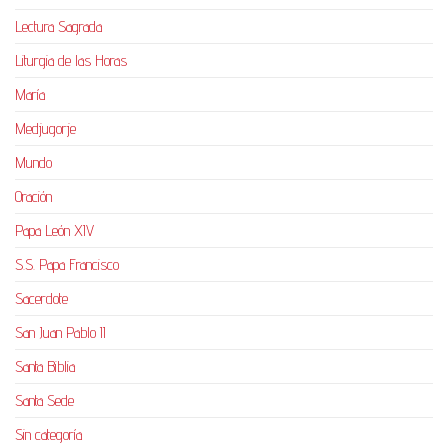
Lectura Sagrada
Liturgia de las Horas
María
Medjugorje
Mundo
Oración
Papa León XIV
S.S. Papa Francisco
Sacerdote
San Juan Pablo II
Santa Biblia
Santa Sede
Sin categoría