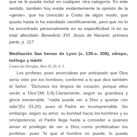
que se le pueda incluir en cualquier otra categoría. En este
sentido, también hoy existe evidentemente la opinión de la
«gente», que ha conocido a Cristo de algún modo, que
quizás hasta lo ha estudiado científicamente, pero que no lo
ha encontrado personalmente en su especificidad ni en su
total alteridad»
Benedicto XVI, Jesús de Nazaret, primera
parte, p. 117.
Meditación San Ireneo de Lyon (c. 130-c. 208), obispo,
teólogo y mártir
Contra las Herejías, libro IV, 20, 4- 5.
Los profetas, pues anunciaban por anticipado que Dios
sería visto por los hombres, conforme a lo que dice también
el Señor: “Dichosos los limpios de corazón, porque ellos
verán a Dios”(Mt 5,8).Ciertamente, según su grandeza y
gloria inenarrable, “nadie puede ver a Dios y quedar con
vida”(Ex 33,20), pues el Padre es incomprensible. Sin
embargo, según su amor, su bondad hacia los hombres y su
omnipotencia, el Padre llega hasta a conceder a quienes
aman el privilegio de ver a Dios,-como profetizaban los
profetas- pues “lo que el hombre no puede, lo puede