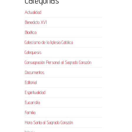
Categorías
Actualidad
Benedicto XVI
Bioética
Catecismo de la Iglesia Católica
Catequesis
Consagración Personal al Sagrado Corazón
Documentos
Editorial
Espiritualidad
Eucaristía
Familia
Hora Santa al Sagrado Corazón