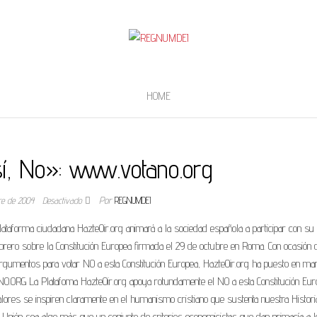
HOME
í, No»: www.votano.org
bre de 2004
Desactivado
Por
REGNUMDEI
Plataforma ciudadana HazteOir.org animará a la sociedad española a participar con su
brero sobre la Constitución Europea firmada el 29 de octubre en Roma. Con ocasión 
 los argumentos para votar NO a esta Constitución Europea, HazteOir.org ha puesto en m
RG La Platafoma HazteOir.org apoya rotundamente el NO a esta Constitución Eur
lores se inspiren claramente en el humanismo cristiano que sustenta nuestra Historia
la Unión sea algo más que un conjunto de criterios economicistas que dan primacía a 