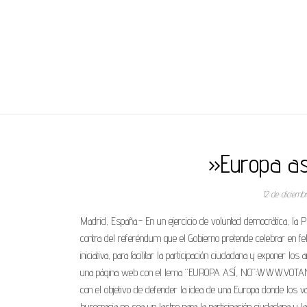
REGNUMDEI
»Europa as
12 de diciem
Madrid, España.- En un ejercicio de voluntad democrática, la 
contra del referéndum que el Gobierno pretende celebrar en fe
iniciativa, para facilitar la participación ciudadana y exponer
una página web con el lema “EUROPA ASÍ, NO”:WWW.VOTANO.O
con el objetivo de defender la idea de una Europa donde los va
burocracia no sea un lastre para la participación ciudadana y 