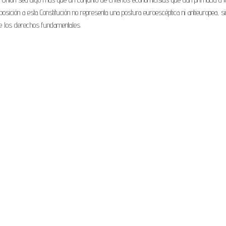
osición a esta Constitución no representa una postura euroescéptica ni antieuropea, si
de los derechos fundamentales.