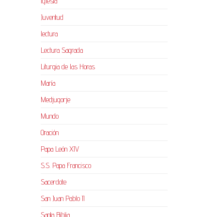
Iglesia
Juventud
lectura
Lectura Sagrada
Liturgia de las Horas
María
Medjugorje
Mundo
Oración
Papa León XIV
S.S. Papa Francisco
Sacerdote
San Juan Pablo II
Santa Biblia