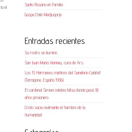
Santo Rosario en Familia
no el
Gospa Chile Medjugorje
Entradas recientes
Su rostro se iluminó…
San Juan María Vianney, cura de Ars
Los 15 Hermanos mártires del Sanatorio Calafell
(Tarragona, España 1936)
El cardenal Simoni celebra Misa donde pasó 18
años prisionero
Cristo sacia realmente el hambre de la
humanidad