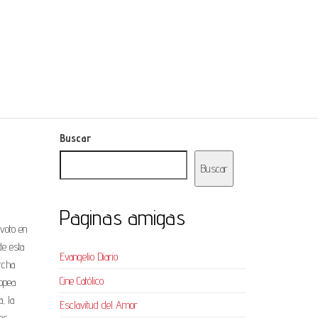
Buscar
Buscar
Paginas amigas
 voto en
de esta
Evangelio Diario
archa
Cine Católico
opea
, la
Esclavitud del Amor
los