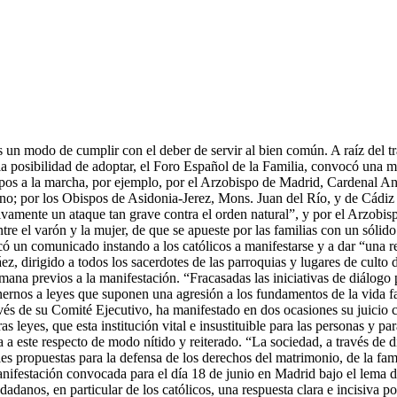
s un modo de cumplir con el deber de servir al bien común. A raíz del 
 posibilidad de adoptar, el Foro Español de la Familia, convocó una ma
ispos a la marcha, por ejemplo, por el Arzobispo de Madrid, Cardenal
; por los Obispos de Asidonia-Jerez, Mons. Juan del Río, y de Cádiz
vamente un ataque tan grave contra el orden natural”, y por el Arzobi
ntre el varón y la mujer, de que se apueste por las familias con un sóli
có un comunicado instando a los católicos a manifestarse y a dar “una re
, dirigido a todos los sacerdotes de las parroquias y lugares de culto 
emana previos a la manifestación. “Fracasadas las iniciativas de diálog
rnos a leyes que suponen una agresión a los fundamentos de la vida fami
s de su Comité Ejecutivo, ha manifestado en dos ocasiones su juicio cl
leyes, que esta institución vital e insustituible para las personas y pa
a a este respecto de modo nítido y reiterado. “La sociedad, a través de 
ciales propuestas para la defensa de los derechos del matrimonio, de la fa
ifestación convocada para el día 18 de junio en Madrid bajo el lema de
adanos, en particular de los católicos, una respuesta clara e incisiva p