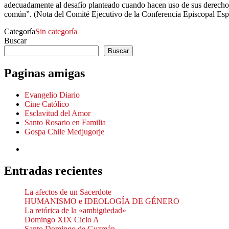
adecuadamente al desafío planteado cuando hacen uso de sus derechos
común”. (Nota del Comité Ejecutivo de la Conferencia Episcopal Espa
Categoría
Sin categoría
Buscar
Buscar
Paginas amigas
Evangelio Diario
Cine Católico
Esclavitud del Amor
Santo Rosario en Familia
Gospa Chile Medjugorje
Entradas recientes
La afectos de un Sacerdote
HUMANISMO e IDEOLOGÍA DE GÉNERO
La retórica de la «ambigüedad»
Domingo XIX Ciclo A
Santo Domingo de Guzmán