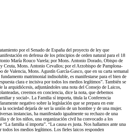
tratamiento por el Senado de España del proyecto de ley que
nifestación en defensa de los principios de orden natural para el 18
 Antonio María Rouco Varela; por Mons. Antonio Dorado, Obispo de
 y Ceuta, Mons. Antonio Cevallos; por el Arzobispo de Pamplona-
spo de Valencia, Mons. Agustín García-Gasco, que en su carta semanal
do fundamento matrimonial indisoluble, es manifestarse para el bien de
spuesta clara e incisiva por todos los medios legítimos”. También se
de la arquidiócesis, adjuntándoles una nota del Consejo de Laicos,
o planteadas, creemos en conciencia, dice la nota, que debemos
liar y social». La Familia sí importa, titula la Conferencia
aramente negativo sobre la legislación que se prepara en este
ra la sociedad dejaría de ser la unión de un hombre y de una mujer.
diversas instancias, ha manifestado igualmente su rechazo de una
milia y de los niños, una organización civil ha convocado a los
 “La familia sí importa”. “La causa es justa. Nos hallamos ante una
or todos los medios legítimos. Los fieles laicos responden