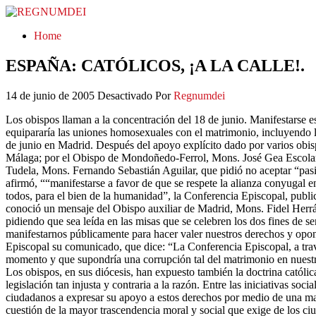
REGNUMDEI
Home
ESPAÑA: CATÓLICOS, ¡A LA CALLE!.
14 de junio de 2005
Desactivado
Por
Regnumdei
Los obispos llaman a la concentración del 18 de junio. Manifestarse e
equipararía las uniones homosexuales con el matrimonio, incluyendo la
de junio en Madrid. Después del apoyo explícito dado por varios ob
Málaga; por el Obispo de Mondoñedo-Ferrol, Mons. José Gea Escolano
Tudela, Mons. Fernando Sebastián Aguilar, que pidió no aceptar “pasi
afirmó, ““manifestarse a favor de que se respete la alianza conyugal e
todos, para el bien de la humanidad”, la Conferencia Episcopal, publi
conoció un mensaje del Obispo auxiliar de Madrid, Mons. Fidel Herráez
pidiendo que sea leída en las misas que se celebren los dos fines de s
manifestarnos públicamente para hacer valer nuestros derechos y opone
Episcopal su comunicado, que dice: “La Conferencia Episcopal, a travé
momento y que supondría una corrupción tal del matrimonio en nuestras 
Los obispos, en sus diócesis, han expuesto también la doctrina católic
legislación tan injusta y contraria a la razón. Entre las iniciativas so
ciudadanos a expresar su apoyo a estos derechos por medio de una man
cuestión de la mayor trascendencia moral y social que exige de los ciud