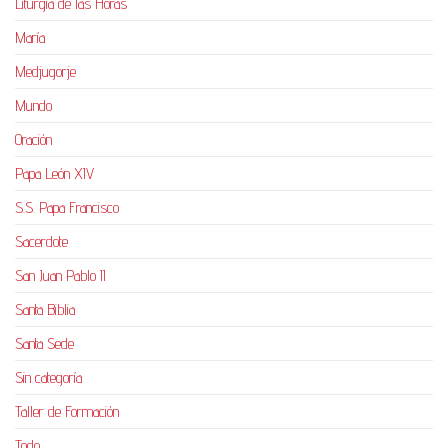
Liturgia de las Horas
María
Medjugorje
Mundo
Oración
Papa León XIV
S.S. Papa Francisco
Sacerdote
San Juan Pablo II
Santa Biblia
Santa Sede
Sin categoría
Taller de Formación
Todo