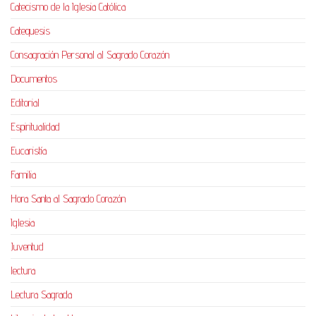
Catecismo de la Iglesia Católica
Catequesis
Consagración Personal al Sagrado Corazón
Documentos
Editorial
Espiritualidad
Eucaristía
Familia
Hora Santa al Sagrado Corazón
Iglesia
Juventud
lectura
Lectura Sagrada