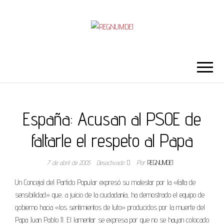
REGNUMDEI
España: Acusan al PSOE de
faltarle el respeto al Papa
7 de abril de 2005
Desactivado
Por
REGNUMDEI
Un Concejal del Partido Popular expresó su malestar por la «falta de
sensibilidad» que, a juicio de la ciudadanía, ha demostrado el equipo de
gobierno hacia «los sentimientos de luto» producidos por la muerte del
Papa Juan Pablo II. El lamentar se expresa por que no se hayan colocado