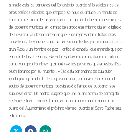
a media asta las banderas del Consistorio, cuando sí lo estaban las de
otros edificios oficiales, que tampoco se haya guardado un minuto de
silencio en el pleno del pasado martes, y que no hubiera representantes
del gobierno municipal en la misa celebrada ese mismo día en la iglesia
de la Palma. «Deberían entender que ellos representan a todos esos
ciudadanos de Algeciras que se han sentido tristes por la muerte de un
gran Papa y un hombre de paz», critica el concejal, que entiende que por
encima de las creencias está «el respeto» a quien no duda en calificar
como «un gran hombre» y también «a las personas que en estos días
están llorando por su muerte». «Eso está por encima de cualquier
ideología», opina el edil de la oposición, que, no obstante, cree que el
equipo de gobierno municipal todavía está a tiempo de subsanar ese
supuesto error. De hecho, sugiere que una buena forma de corregirlo
sería «efectuar cualquier tipo de acto, como una concentración en la
puerta del Ayuntamiento el próximo viernes, cuando el Santo Padre sea
enterrado».