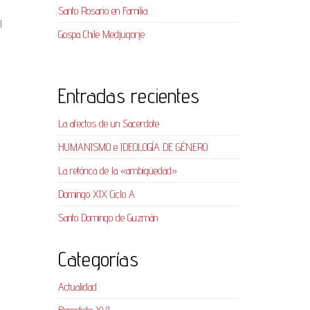
Santo Rosario en Familia
l
Gospa Chile Medjugorje
Entradas recientes
La afectos de un Sacerdote
HUMANISMO e IDEOLOGÍA DE GÉNERO
La retórica de la «ambigüedad»
Domingo XIX Ciclo A
Santo Domingo de Guzmán
Categorías
Actualidad