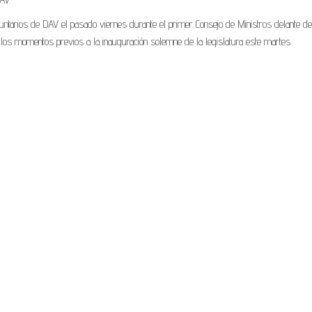
untarios de DAV el pasado viernes durante el primer Consejo de Ministros delante de
 los momentos previos a la inauguración solemne de la legislatura este martes.