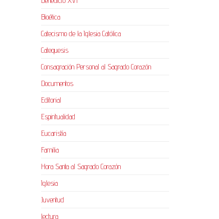
Benedicto XVI
Bioética
Catecismo de la Iglesia Católica
Catequesis
Consagración Personal al Sagrado Corazón
Documentos
Editorial
Espiritualidad
Eucaristía
Familia
Hora Santa al Sagrado Corazón
Iglesia
Juventud
lectura