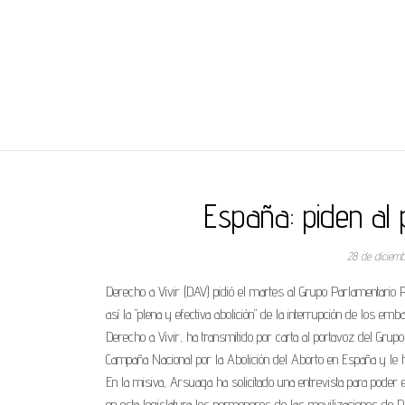
REGNUMDEI
España: piden al
28 de diciem
Derecho a Vivir (DAV) pidió el martes al Grupo Parlamentario 
así la "plena y efectiva abolición" de la interrupción de los e
Derecho a Vivir, ha transmitido por carta al portavoz del Gr
Campaña Nacional por la Abolición del Aborto en España y le 
En la misiva, Arsuaga ha solicitado una entrevista para poder 
en esta legislatura los pormenores de las movilizaciones de D