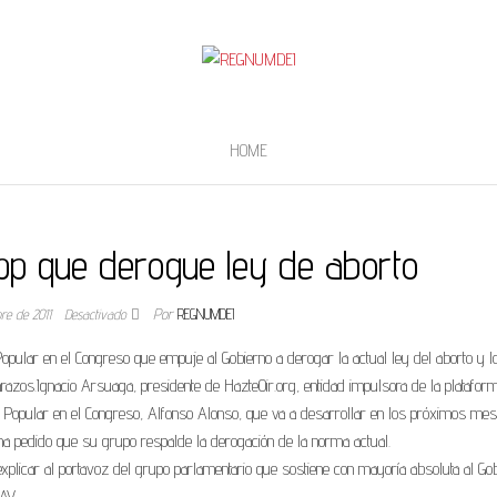
HOME
 pp que derogue ley de aborto
bre de 2011
Desactivado
Por
REGNUMDEI
Popular en el Congreso que empuje al Gobierno a derogar la actual ley del aborto y l
mbarazos.Ignacio Arsuaga, presidente de HazteOir.org, entidad impulsora de la platafor
upo Popular en el Congreso, Alfonso Alonso, que va a desarrollar en los próximos me
ha pedido que su grupo respalde la derogación de la norma actual.
explicar al portavoz del grupo parlamentario que sostiene con mayoría absoluta al Go
AV.