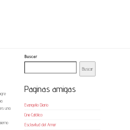
Buscar
Buscar
Paginas amigas
ogre
ma
Evangelio Diario
ses una
Cine Católico
bierno
Esclavitud del Amor