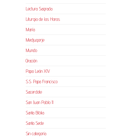
Lectura Sagrada
Liturgia de las Horas
María
Medjugorje
Mundo
Oración
Papa León XIV
S.S. Papa Francisco
Sacerdote
San Juan Pablo II
Santa Biblia
Santa Sede
Sin categoría