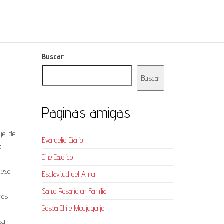
Buscar
Buscar
Paginas amigas
ye, de
Evangelio Diario
z
Cine Católico
 esa
Esclavitud del Amor
Santo Rosario en Familia
nas
Gospa Chile Medjugorje
 su