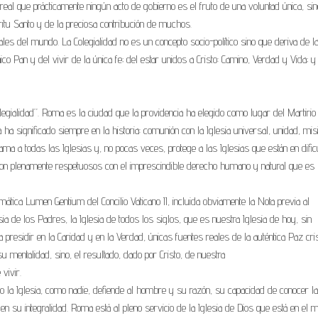
 real que prácticamente ningún acto de gobierno es el fruto de una voluntad única, sin
itu Santo y de la preciosa contribución de muchos.
les del mundo. La Colegialidad no es un concepto socio-político sino que deriva de l
co Pan y del vivir de la única fe; del estar unidos a Cristo: Camino, Verdad y Vida; y 
legialidad”. Roma es la ciudad que la providencia ha elegido como lugar del Martirio
ha significado siempre en la historia: comunión con la Iglesia universal, unidad, mis
 ama a todas las Iglesias y, no pocas veces, protege a las Iglesias que están en dific
on plenamente respetuosos con el imprescindible derecho humano y natural que es 
mática Lumen Gentium del Concilio Vaticano II, incluida obviamente la Nota previa al
esia de los Padres, la Iglesia de todos los siglos, que es nuestra Iglesia de hoy, sin
a presidir en la Caridad y en la Verdad, únicas fuentes reales de la auténtica Paz cris
 mentalidad, sino, el resultado, dado por Cristo, de nuestra
vivir.
lo la Iglesia, como nadie, defiende al hombre y su razón, su capacidad de conocer la
en su integralidad. Roma está al pleno servicio de la Iglesia de Dios que está en el