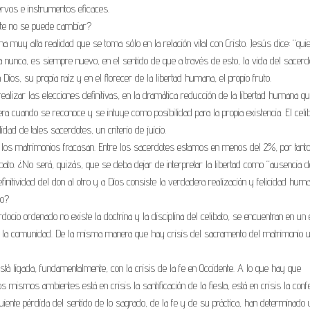
ervos e instrumentos eficaces.
nte no se puede cambiar?
 muy alta realidad que se toma sólo en la relación vital con Cristo. Jesús dice: “qui
a nunca, es siempre nuevo, en el sentido de que a través de esto, la vida del sacer
ios, su propia raíz y en el florecer de la libertad humana, el propio fruto.
alizar las elecciones definitivas, en la dramática reducción de la libertad humana q
iera cuando se reconoce y se intuye como posibilidad para la propia existencia. El celi
idad de tales sacerdotes, un criterio de juicio.
los matrimonios fracasan. Entre los sacerdotes estamos en menos del 2%, por tanto
ibato. ¿No será, quizás, que se deba dejar de interpretar la libertad como “ausencia d
definitividad del don al otro y a Dios consiste la verdadera realización y felicidad hum
to?
docio ordenado no existe la doctrina y la disciplina del celibato, se encuentran en un
de la comunidad. De la misma manera que hay crisis del sacramento del matrimonio 
 está ligada, fundamentalmente, con la crisis de la fe en Occidente. A lo que hay que
 mismos ambientes está en crisis la santificación de la fiesta, está en crisis la conf
guiente pérdida del sentido de lo sagrado, de la fe y de su práctica, han determinado 