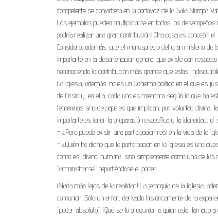
competente se convirtiera en la portavoz de la Sala Stampa Va
Los ejemplos pueden multiplicarse en todos los desempeños no
podría realizar una gran contribución! Otra cosa es concebir e
Considero, además, que el menosprecio del gran misterio de l
importante en la desorientación general que existe con respecto
reconociendo la contribución más grande que estas, indiscutib
La Iglesia, además, no es un Gobierno político en el que es jus
de Cristo y, en ella, cada uno es miembro según lo que ha esta
femeninos sino de papeles que implican, por voluntad divina, la
importante es tener la preparación específica y la idoneidad, e
– ¿Pero puede existir una participación real en la vida de la I
– ¿Quién ha dicho que la participación en la Iglesia es una cu
como es, divino-humana, sino simplemente como una de las m
“administrarse” repartiéndose el poder.
¡Nada más lejos de la realidad! La jerarquía de la Iglesia, ad
comunión. Sólo un error, derivado históricamente de la experien
“poder absoluto”. ¡Qué se lo pregunten a quien está llamado a 