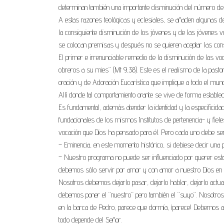
determinan también una importante disminución del número de 
A estas razones teológicas y eclesiales, se añaden algunas de 
la consiguiente disminución de los jóvenes y de las jóvenes v
se colocan premisas y después no se quieren aceptar las cons
El primer e irrenunciable remedio de la disminución de las vo
obreros a su mies” (Mt 9,38). Este es el realismo de la pastora
oración y de Adoración Eucarística que implique a todo el mund
Allí donde tal comportamiento orante se vive de forma establec
Es fundamental, además atender la identidad y la especificidad
fundacionales de los mismos Institutos de pertenencia- y fiel
vocación que Dios ha pensado para él. Pero cada uno debe s
– Eminencia, en este momento histórico, si debiese decir una p
– Nuestro programa no puede ser influenciado por querer estar
debemos sólo servir por amor y con amor a nuestro Dios en nu
Nosotros debemos dejarlo pasar, dejarlo hablar, dejarlo act
debemos poner el “nuestro” pero también el “suyo”. Nosotros
en la barca de Pedro, parece que dormía, ¡parece! Debemos a
todo depende del Señor.