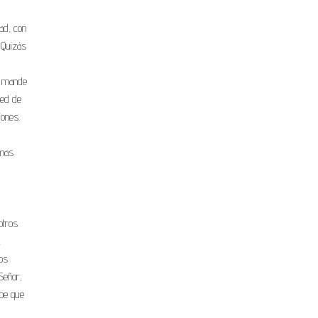
dad, con
 Quizás
ue mande
red de
iones.
smas
otros
.
os
Señor,
abe que