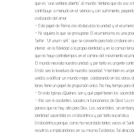
que es “una ventana abierta” al mundo. Ventana que da voz a t
contribuye, a menudo en el silencio y con sufrimiento, pagand
civilización del amor.
– Este papel de Roma ¿no obstaculiza la unidad y el ecumen
– Ni siquiera lo que se presupone. El ecumenismo es una prior
Señor: “Ut unum sint”, que se convierte para todo cristiano en 
interior, en la fidelidad a la propia identidad y en la común t
que no haya contratiempos en el camino del movimiento ecumé
El mundo necesita nuestra unidad; y por tanto es urgente cont
Cristo sea la levadura de nuestra sociedad. Y también es urgent
unidos a edificar un mundo mejor, colaborando en las obras 
tarea, tiene un papel de propulsión único. No hay tiempo para 
– En esta Iglesia ¿Quiénes son y qué papel tienen los sacerdo
– ¡No son ni asistentes sociales ni funcionarios de Dios! La 
parece que no hay sitio para Dios. Los sacerdotes, sin embarg
identidad sacerdotal es cristocéntrica y por tanto eucarística.
Cristocéntrica porque, como ha recordado tantas veces el Santo
nosotros e implicándonos en su misma Existencia. Tal atracció