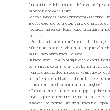
Cuerpo viviente en la historia, que es la Iglesia. Una “Iglesi
de hecho, traicionaría a Su Señor.
La gran diferencia de la época contemporánea es doctrinal y med
sino dejándose llevar por una peligrosa autonomía que tiene el
fisiológicas “fuerzas centrífugas” reciben la atención y la ino
contrastes.
– Se debe considerar la ordenación sacerdotal de las mujeres 
– Ciertamente, como todos saben, la cuestión ya fue afrontada p
de 1994, cerró definitivamente la cuestión.
De hecho afirmó: “Con el fin de alejar toda duda sobre una cues
de mi ministerio de confirmar en la fe a los hermanos, declaro 
mujeres, y que este dictamen debe ser considerado como definiti
de una “definitividad relativa” de la doctrina hasta ese momen
– Entonces ¿no hay sitio para las mujeres en la Iglesia?
– Todo lo contrario, las mujeres tienen un papel importantísimo
Cristo y no podemos determinar, nosotros los hombres, su perfil
reservado a los hombres. Pero, absolutamente nada, impide val
orden sagrado. ¿Quién impediría, por ejemplo, que una gran eco