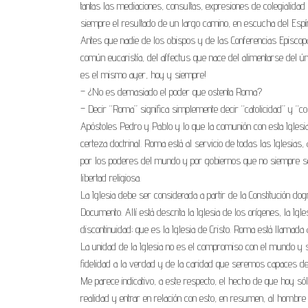
tantas las mediaciones, consultas, expresiones de colegialidad
siempre el resultado de un largo camino, en escucha del Espír
Antes que nadie de los obispos y de las Conferencias Episcopa
común eucaristía, del affectus que nace del alimentarse del úni
es el mismo ayer, hoy y siempre!
– ¿No es demasiado el poder que ostenta Roma?
– Decir “Roma” significa simplemente decir “catolicidad” y “co
Apóstoles Pedro y Pablo y lo que la comunión con esta Iglesia 
certeza doctrinal. Roma está al servicio de todas las Iglesias,
por los poderes del mundo y por gobiernos que no siempre s
libertad religiosa.
La Iglesia debe ser considerada a partir de la Constitución dog
Documento. Allí está descrita la Iglesia de los orígenes, la Igl
discontinuidad; que es la Iglesia de Cristo. Roma está llamada 
La unidad de la Iglesia no es el compromiso con el mundo y su
fidelidad a la verdad y de la caridad que seremos capaces de 
Me parece indicativo, a este respecto, el hecho de que hoy só
realidad y entrar en relación con esto, en resumen, al hombre 