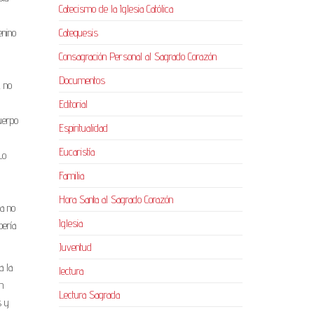
Catecismo de la Iglesia Católica
Catequesis
enino
Consagración Personal al Sagrado Corazón
Documentos
, no
Editorial
Cuerpo
Espiritualidad
Eucaristía
Lo
Familia
Hora Santa al Sagrado Corazón
ia no
Iglesia
bería
Juventud
a la
lectura
n
Lectura Sagrada
s y