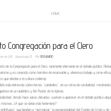
HOME
cto Congregación para el Clero
bre de 2011
Desactivado
Por
REGNUMDEI
to de la Congregación para el Clero, raramente interviene en el debate público. Rehu
alismo y es conocido como hombre de incansable y silencioso trabajo y como efica
s que afectan a la cultura contemp
ido esta entrevista sobre temas “candentes”, en un clima de cordialidad, mostrando
arece en un auténtico y fiel Pastor de la Iglesia.
iodicidad, desde hace varias décadas, vuelven a aparecer en el debate público algu
las mismas. ¿A qué se debe este fenómeno?
centrífugos” que tienden a “normalizar” la excepcionalidad del Evento de Cristo y de