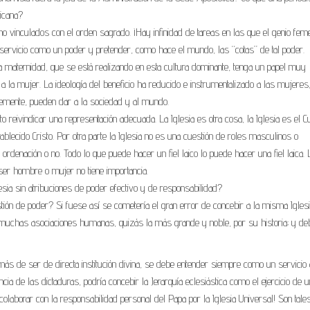
ticana?
 vinculados con el orden sagrado. ¡Hay infinidad de tareas en las que el genio fem
l servicio como un poder y pretender, como hace el mundo, las “cotas” de tal poder.
a maternidad, que se está realizando en esta cultura dominante, tenga un papel muy
 a la mujer. La ideología del beneficio ha reducido e instrumentalizado a las mujeres
lemente, pueden dar a la sociedad y al mundo.
to reivindicar una representación adecuada. La Iglesia es otra cosa, la Iglesia es el 
blecido Cristo. Por otra parte la Iglesia no es una cuestión de roles masculinos o
 ordenación o no. Todo lo que puede hacer un fiel laico lo puede hacer una fiel laica. 
l ser hombre o mujer no tiene importancia.
glesia sin atribuciones de poder efectivo y de responsabilidad?
estión de poder? Si fuese así se cometería el gran error de concebir a la misma Igles
uchas asociaciones humanas, quizás la más grande y noble, por su historia; y de
emás de ser de directa institución divina, se debe entender siempre como un servicio 
cia de las dictaduras, podría concebir la Jerarquía eclesiástica como el ejercicio de u
colaborar con la responsabilidad personal del Papa por la Iglesia Universal! Son tale