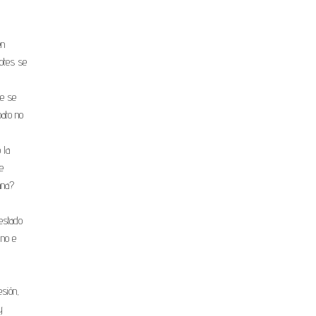
en
dotes se
ue se
bato no
 la
e
ana?
 estado
uno e
esión,
y