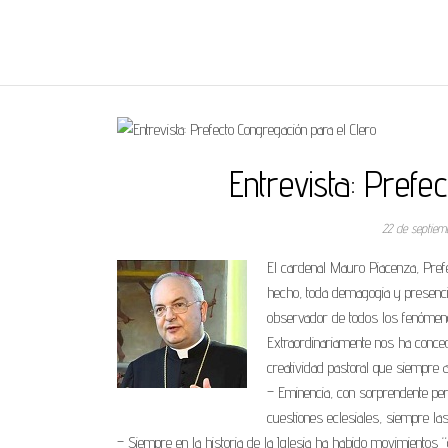
REGNUMDEI
Entrevista: Prefe
22 de septiem
El cardenal Mauro Piacenza, Prefec
hecho, toda demagogia y presenci
observador de todos los fenómeno
Extraordinariamente nos ha conced
creatividad pastoral que siempre ap
– Eminencia, con sorprendente per
cuestiones eclesiales, siempre 
– Siempre en la historia de la Iglesia ha habido movimientos “