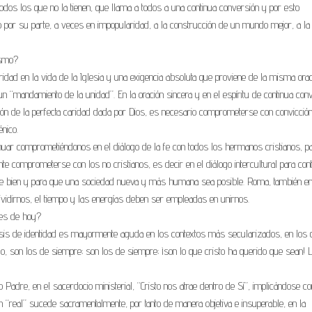
odos los que no la tienen, que llama a todos a una continua conversión y por esto
o por su parte, a veces en impopularidad, a la construcción de un mundo mejor, a la
ismo?
idad en la vida de la Iglesia y una exigencia absoluta que proviene de la misma orac
un “mandamiento de la unidad”. En la oración sincera y en el espíritu de continua con
ensión de la perfecta caridad dada por Dios, es necesario comprometerse con convicció
nico.
inuar comprometiéndonos en el diálogo de la fe con todos los hermanos cristianos, p
e comprometerse con los no cristianos, es decir en el diálogo intercultural para cont
de bien y para que una sociedad nueva y más humana sea posible. Roma, también en
dividirnos, el tiempo y las energías deben ser empleadas en unirnos.
tes de hoy?
crisis de identidad es mayormente aguda en los contextos más secularizados, en los 
o, son los de siempre; son los de siempre; ¡son lo que cristo ha querido que sean! 
 Padre, en el sacerdocio ministerial, “Cristo nos atrae dentro de Sí”, implicándose co
n “real” sucede sacramentalmente, por tanto de manera objetiva e insuperable, en la