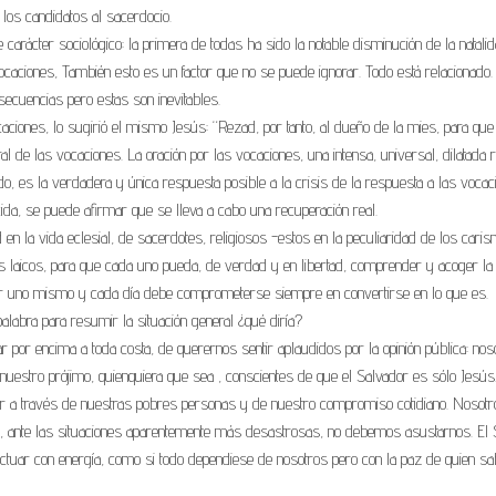
los candidatos al sacerdocio.
carácter sociológico: la primera de todas ha sido la notable disminución de la natali
ocaciones, También esto es un factor que no se puede ignorar. Todo está relacionado.
ecuencias pero estas son inevitables.
caciones, lo sugirió el mismo Jesús: “Rezad, por tanto, al dueño de la mies, para q
l de las vocaciones. La oración por las vocaciones, una intensa, universal, dilatada 
o, es la verdadera y única respuesta posible a la crisis de la respuesta a las vocac
ida, se puede afirmar que se lleva a cabo una recuperación real.
 en la vida eclesial, de sacerdotes, religiosos -estos en la peculiaridad de los cari
es laicos, para que cada uno pueda, de verdad y en libertad, comprender y acoger la
er uno mismo y cada día debe comprometerse siempre en convertirse en lo que es.
alabra para resumir la situación general ¿qué diría?
 por encima a toda costa, de querernos sentir aplaudidos por la opinión pública: nos
estro prójimo, quienquiera que sea , conscientes de que el Salvador es sólo Jesús
uar a través de nuestras pobres personas y de nuestro compromiso cotidiano. Nosotr
, ante las situaciones aparentemente más desastrosas, no debemos asustarnos. El 
ctuar con energía, como si todo dependiese de nosotros pero con la paz de quien s