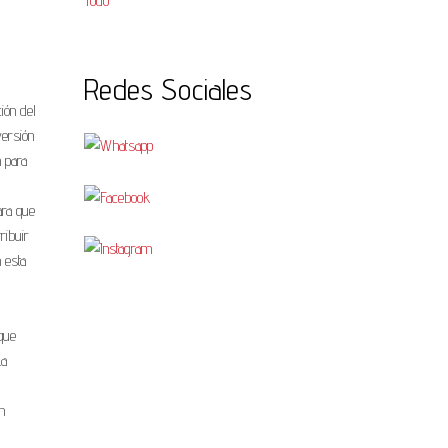
Todo
Redes Sociales
ión del
versión
n para
ara que
ribuir
 esta
que
La
n