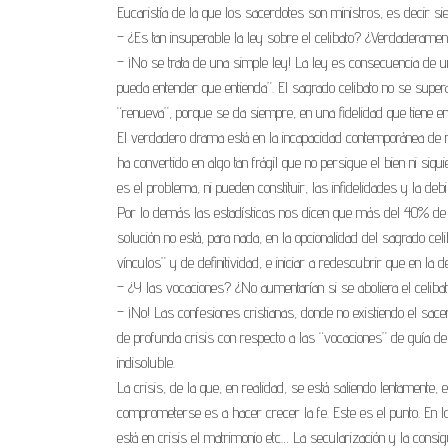
Eucaristía de la que los sacerdotes son ministros, es decir si
– ¿Es tan insuperable la ley sobre el celibato? ¿Verdaderame
– ¡No se trata de una simple ley! La ley es consecuencia de una
pueda entender que entienda”. El sagrado celibato no se super
“renueva”, porque se da siempre, en una fidelidad que tiene en D
El verdadero drama está en la incapacidad contemporánea de re
ha convertido en algo tan frágil que no persigue el bien ni siqu
es el problema, ni pueden constituir, las infidelidades y la debil
Por lo demás las estadísticas nos dicen que más del 40% de 
solución no está, para nada, en la opcionalidad del sagrado cel
vínculos” y de definitividad, e iniciar a redescubrir que en la 
– ¿Y las vocaciones? ¿No aumentarían si se aboliera el celiba
– ¡No! Las confesiones cristianas, donde no existiendo el sacer
de profunda crisis con respecto a las “vocaciones” de guía 
indisoluble.
La crisis, de la que, en realidad, se está saliendo lentamente,
comprometerse es a hacer crecer la fe. Este es el punto. En los
está en crisis el matrimonio etc… La secularización y la consi