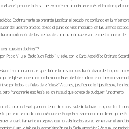
a normalizada” perdería toda su fuerza profética, no diría nada más al hombre y al mu
iática. Doctrinalmente se pretende justificar el pecado, no confiando en la misericord
 sabor del ateísmo práctico; desde el punto de vista mediático, en las últimas década
portuna amplificación de los medios de comunicación que viven, en cierta manera, de
una “cuestión doctrinal”?
or Pablo VI y el Beato Juan Pablo II y éste, con la Carta Apostólica Ordinatio Sacerdo
tión de gran importancia, que atañe a la misma constitución divina de la Iglesia, en v
que la Iglesia no tiene en modo alguno la facultad de conferir la ordenación sacerdot
vo por todos los fieles de la Iglesia”.Algunos, justificando lo injustificable, han ha
to, pero francamente esta tesis es tan inusual que carece de cualquier fundamento.
 en el Cuerpo eclesial y podrían tener otro más evidente todavía. La Iglesia fue funda
, por tanto la constitución jerárquica está ligada al Sacerdocio ministerial que está
orar el genio femenino en papeles que no está ligados estrechamente en el ejercicio
nomista fuera la jefa de la Administración de la Sede Apostólica? ¿o que una periodi