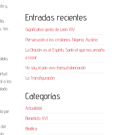
ndo y,
Entradas recientes
ia,
s, las
Significativo gesto de León XIV
Persecución a los cristianos: Nigeria, Austria
La Oración: es el Espíritu Santo el que nos enseña
a rezar.
talis
Yo soy el pan vivo: transubstanciación
irtud
La Transfiguración
al a las
blado
Categorías
Actualidad
da por
Benedicto XVI
 del
Bioética
sta