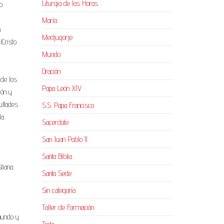
Liturgia de las Horas
o
María
a
Medjugorje
¡Cristo
Mundo
Oración
 de los
Papa León XIV
ión y
ultades
S.S. Papa Francisco
la
Sacerdote
San Juan Pablo II
Santa Biblia
tiana.
Santa Sede
Sin categoría
Taller de Formación
 mundo y