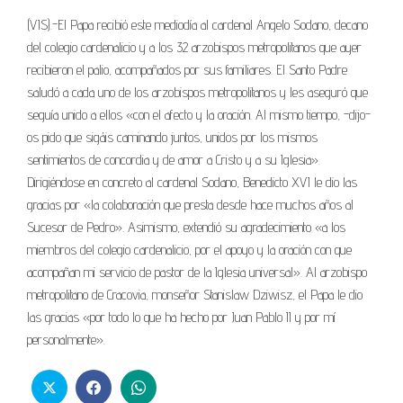
(VIS).-El Papa recibió este mediodía al cardenal Angelo Sodano, decano
del colegio cardenalicio y a los 32 arzobispos metropolitanos que ayer
recibieron el palio, acompañados por sus familiares. El Santo Padre
saludó a cada uno de los arzobispos metropolitanos y les aseguró que
seguía unido a ellos «con el afecto y la oración. Al mismo tiempo, -dijo-
os pido que sigáis caminando juntos, unidos por los mismos
sentimientos de concordia y de amor a Cristo y a su Iglesia».
Dirigiéndose en concreto al cardenal Sodano, Benedicto XVI le dio las
gracias por «la colaboración que presta desde hace muchos años al
Sucesor de Pedro». Asimismo, extendió su agradecimiento «a los
miembros del colegio cardenalicio, por el apoyo y la oración con que
acompañan mi servicio de pastor de la Iglesia universal». Al arzobispo
metropolitano de Cracovia, monseñor Stanislaw Dziwisz, el Papa le dio
las gracias «por todo lo que ha hecho por Juan Pablo II y por mí
personalmente».