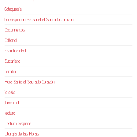
Catequesis
Consagración Personal al Sagrado Corazón
Documentos
Editorial
Espiritualidad
Eucaristía
Familia
Hora Santa al Sagrado Corazón
Iglesia
Juventud
lectura
Lectura Sagrada
Liturgia de las Horas