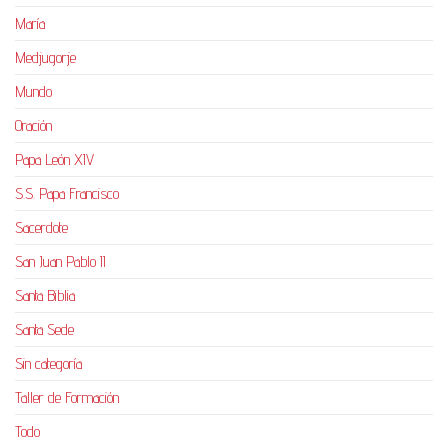
María
Medjugorje
Mundo
Oración
Papa León XIV
S.S. Papa Francisco
Sacerdote
San Juan Pablo II
Santa Biblia
Santa Sede
Sin categoría
Taller de Formación
Todo