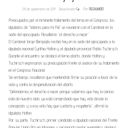
29 de septiembre de 2011
Desactivado
Por
REGNUMDEI
Preocupados por el inminente tratamiento del tema en el Congreso, los
diputados de "Valores para mí Paí" se reunieron con el Cardenal en la
sede del episcopado. Resaltaron “el derecho a nacer”.
El Cardenal Jorge Bergoglio recibió hoy en la sede del episcopado a la
diputada nacional Cynthia Hotton y al diputado provincial Pablo Tschirsch.
Durante el encuentro se destacó el tema aborto, donde Hotton y
Tschirsch expresaron su preocupación frente al avance de su tratamiento
en el Congreso Nacional.
Sin embargo, resaltaron que mantendrán firme su posición a favor de la
vida y contra la despenalización del aborto.
“Defendemos el derecho a nacer porque sabemos que hoy la ciencia
está de nuestro lado, ya está comprobado que hay vida desde la
concepción, y a esa vida hay que cuidarla y respetarla”, afirmó la
diputada Hotton.
Por su parte, Tschirsch, primer candidato a diputado nacional del Frente
Popular Unión Pro en Misiones y reconocido pastor evangélico, destacó