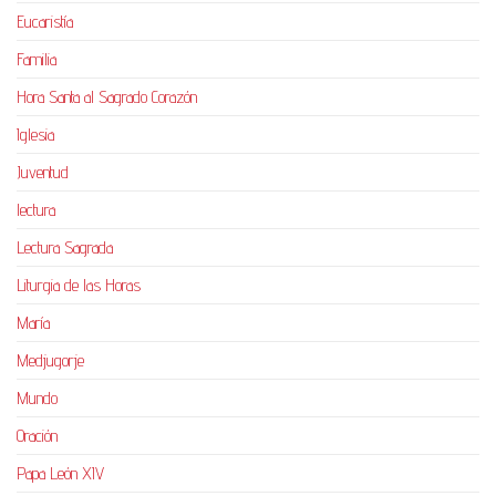
Eucaristía
Familia
Hora Santa al Sagrado Corazón
Iglesia
Juventud
lectura
Lectura Sagrada
Liturgia de las Horas
María
Medjugorje
Mundo
Oración
Papa León XIV