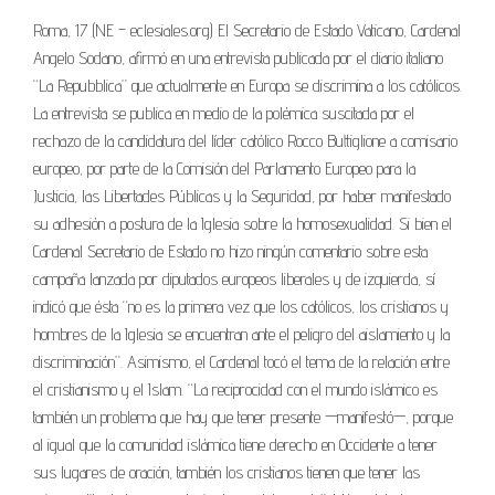
Roma, 17 (NE – eclesiales.org) El Secretario de Estado Vaticano, Cardenal
Angelo Sodano, afirmó en una entrevista publicada por el diario italiano
“La Repubblica” que actualmente en Europa se discrimina a los católicos.
La entrevista se publica en medio de la polémica suscitada por el
rechazo de la candidatura del líder católico Rocco Buttiglione a comisario
europeo, por parte de la Comisión del Parlamento Europeo para la
Justicia, las Libertades Públicas y la Seguridad, por haber manifestado
su adhesión a postura de la Iglesia sobre la homosexualidad. Si bien el
Cardenal Secretario de Estado no hizo ningún comentario sobre esta
campaña lanzada por diputados europeos liberales y de izquierda, sí
indicó que ésta “no es la primera vez que los católicos, los cristianos y
hombres de la Iglesia se encuentran ante el peligro del aislamiento y la
discriminación”. Asimismo, el Cardenal tocó el tema de la relación entre
el cristianismo y el Islam. “La reciprocidad con el mundo islámico es
también un problema que hay que tener presente —manifestó—, porque
al igual que la comunidad islámica tiene derecho en Occidente a tener
sus lugares de oración, también los cristianos tienen que tener las