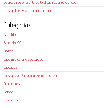
La Oración: es el Espíritu Santo el que nos enseña a rezar.
Yo soy el pan vivo: transubstanciación
Categorías
Actualidad
Benedicto XVI
Bioética
Catecismo de la Iglesia Católica
Catequesis
Consagración Personal al Sagrado Corazón
Documentos
Editorial
Espiritualidad