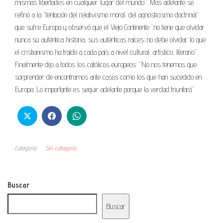
mismas libertades en cualquier lugar del mundo”. Más adelante se
refirió a la “tentación del relativismo moral, del agnosticismo doctrinal”
que sufre Europa y observó que el Viejo Continente “no tiene que olvidar
nunca su auténtica historia, sus auténticas raíces; no debe olvidar lo que
el cristianismo ha traído a cada país a nivel cultural, artístico, literario”.
Finalmente dijo a todos los católicos europeos: “No nos tenemos que
sorprender de encontrarnos ante casos como los que han sucedido en
Europa. Lo importante es seguir adelante porque la verdad triunfará”.
Categoría
Sin categoría
Buscar
Buscar