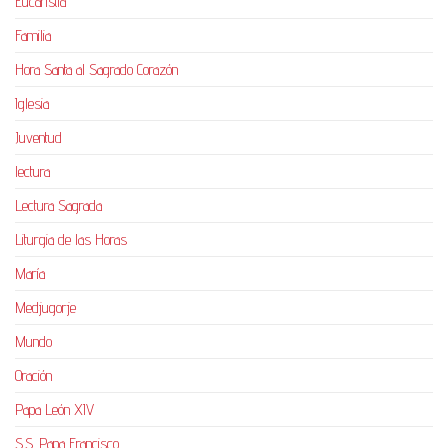
Eucaristía
Familia
Hora Santa al Sagrado Corazón
Iglesia
Juventud
lectura
Lectura Sagrada
Liturgia de las Horas
María
Medjugorje
Mundo
Oración
Papa León XIV
S.S. Papa Francisco