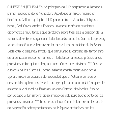
CUMBRE EN JERUSALÉN.-A principios de julio prepararon el terreno el
primer secretario de la Nunciatura Apostólica en Israel, monseñor
Gianfranco Gallone, y el jefe del Departamento de Asuntos Religiosos
israelí, Gadi Golan. Ambos Estados llevaban un año de relaciones
diplomáticas muy tensas que pivotaron sobre tres ejes:la posición de la
Santa Sede ante la segunda Intifada, la custodia de los Santos Lugares y
la construcción de la barrera antiterrorista. Uno, la posición de la Santa
Sede ante la segunda Intifada, que simultanea la condena del terrorismo
de organizaciones como Hamas y Hizbolá con un apoyo práctico a los
palestinos, entre quienes hay un buen número de cristianos.*** Dos, la
custodia de los Santos Lugares, reiteradamente amenazada por el
Ejército israelí en acciones de seguridad que el Vaticano consideró
desmedidas y han desplegado, por ejemplo, un muro casi infranqueable
en torno a la ciudad de Belén en las dos últimas Navidades. Eso ha
perjudicado al turismo religioso, medio de vida para buena parte de los
palestinos cristianos.*** Tres, la construcción de la barrera antiterrorista
de separación sobre propiedades de la Iglesia protegidas por los