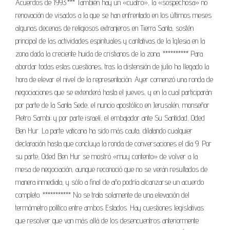
Acuerdos de 1993.*** También hay un «cuatro», la «sospechosa» no
renovación de visados a la que se han enfrentado en los últimos meses
algunas decenas de religiosos extranjeros en Tierra Santa, sostén
principal de las actividades espirituales y caritativas de la Iglesia en la
zona dada la creciente huida de cristianos de la zona. ********** Para
abordar todas estas cuestiones, tras la distensión de julio ha llegado la
hora de elevar el nivel de la representación. Ayer comenzó una ronda de
negociaciones que se extenderá hasta el jueves, y en la cual participarán:
por parte de la Santa Sede, el nuncio apostólico en Jerusalén, monseñor
Pietro Sambi; y por parte israelí, el embajador ante Su Santidad, Oded
Ben Hur. La parte vaticana ha sido más cauta, dilatando cualquier
declaración hasta que concluya la ronda de conversaciones el día 9. Por
su parte, Oded Ben Hur se mostró «muy contento» de volver a la
mesa de negociación, aunque reconoció que no se verán resultados de
manera inmediata, y sólo a final de año podría alcanzarse un acuerdo
completo. *********** No se trata solamente de una elevación del
termómetro político entre ambos Estados. Hay cuestiones legislativas
que resolver que van más allá de los desencuentros anteriormente