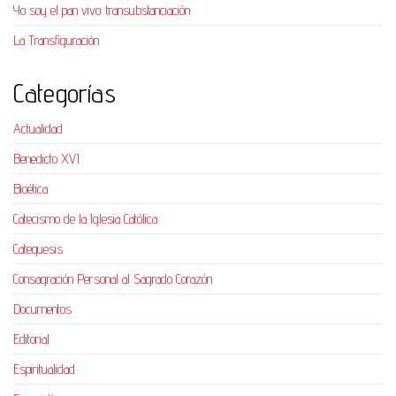
Yo soy el pan vivo: transubstanciación
La Transfiguración
Categorías
Actualidad
Benedicto XVI
Bioética
Catecismo de la Iglesia Católica
Catequesis
Consagración Personal al Sagrado Corazón
Documentos
Editorial
Espiritualidad