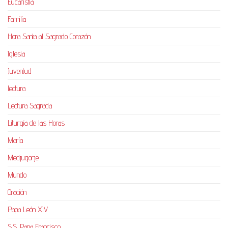
Eucaristía
Familia
Hora Santa al Sagrado Corazón
Iglesia
Juventud
lectura
Lectura Sagrada
Liturgia de las Horas
María
Medjugorje
Mundo
Oración
Papa León XIV
S.S. Papa Francisco