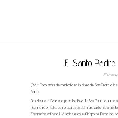
REGNUMDEI
El Santo Padre 
27 de mayo
(RV).- Poco antes de mediodía en la plaza de San Pedro a los 
Santo.
Con alegría el Papa acogió en la plaza de San Pedro a numero
nacimiento en Italia, como expresión del más vasto movimiento 
Ecuménico Vaticano II. A todos ellos el Obispo de Roma los s