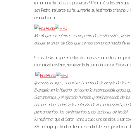
en nombre de todos los presentes. Y formuló votos para que s
san Pedro, refuerce su fe, aumente su testimonio cristiano y le
evangelización.
Me alegra encontraros en vísperas de Pentecostés, fiesta f
acoger el amor de Dios que se nos comunica mediante el don 
Y tras destacar que en estos decenios se han esforzado para ofr
comunidad cristiana, alimentando la comunión con el Sucesor de
Queridos amigos, seguid testimoniando la alegría de la fe e
Evangelio en la historia, así como la incomparable gracia q
Sacramentos y el ejercicio humilde y desinteresado de los
común. Y ¡no cedáis a la tentación de la mediocridad y de 
pensamientos, los sentimientos y las acciones de Jesús!
Al reafirmar que el Señor llama a cada uno de ellos a ser co
XVI les dijo que también tiene necesidad de ellos para hace