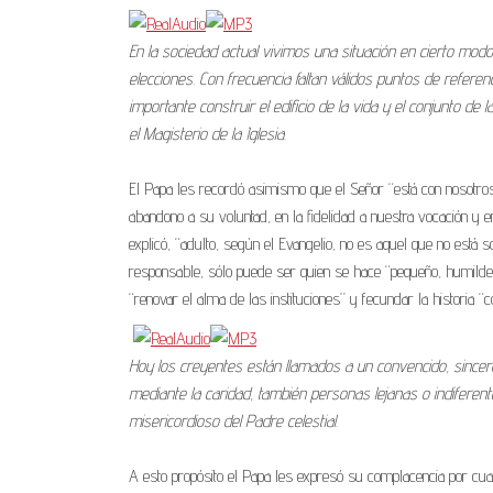
En la sociedad actual vivimos una situación en cierto modo 
elecciones. Con frecuencia faltan válidos puntos de referen
importante construir el edificio de la vida y el conjunto de
el Magisterio de la Iglesia.
El Papa les recordó asimismo que el Señor “está con nosotros”,
abandono a su voluntad, en la fidelidad a nuestra vocación y e
explicó, “adulto, según el Evangelio, no es aquel que no está 
responsable, sólo puede ser quien se hace “pequeño, humilde y
“renovar el alma de las instituciones” y fecundar la historia “
Hoy los creyentes están llamados a un convencido, sincero
mediante la caridad, también personas lejanas o indiferent
misericordioso del Padre celestial.
A esto propósito el Papa les expresó su complacencia por cuan