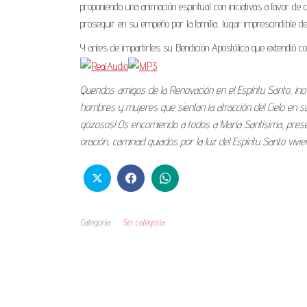
proponiendo una animación espiritual con iniciativas a favor d
proseguir en su empeño por la familia, lugar imprescindible de
Y antes de impartirles su Bendición Apostólica que extendió c
Queridos amigos de la Renovación en el Espíritu Santo, ¡no 
hombres y mujeres que sientan la atracción del Cielo en su
gozosos! Os encomiendo a todos a María Santísima, presen
oración, caminad guiados por la luz del Espíritu Santo vivi
Categoría
Sin categoría