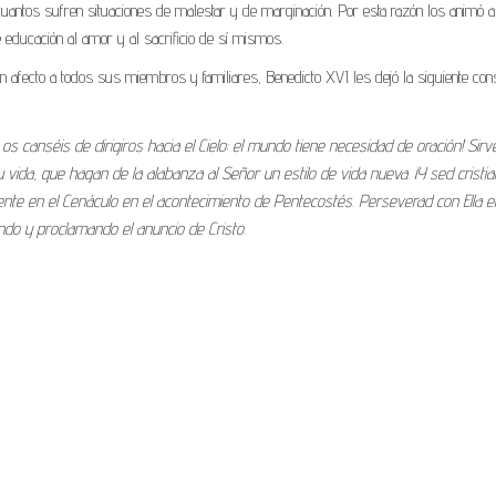
e cuantos sufren situaciones de malestar y de marginación. Por esta razón los animó a
 educación al amor y al sacrificio de sí mismos.
on afecto a todos sus miembros y familiares, Benedicto XVI les dejó la siguiente con
os canséis de dirigiros hacia el Cielo: el mundo tiene necesidad de oración! Sirv
 vida, que hagan de la alabanza al Señor un estilo de vida nueva. ¡Y sed cristi
te en el Cenáculo en el acontecimiento de Pentecostés. Perseverad con Ella e
endo y proclamando el anuncio de Cristo.