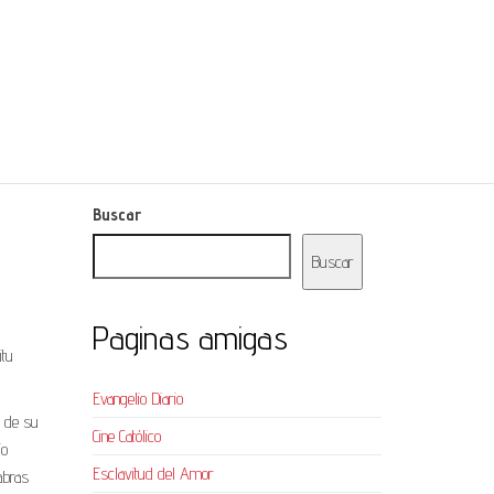
Buscar
Buscar
Paginas amigas
itu
Evangelio Diario
o de su
Cine Católico
io
Esclavitud del Amor
abras