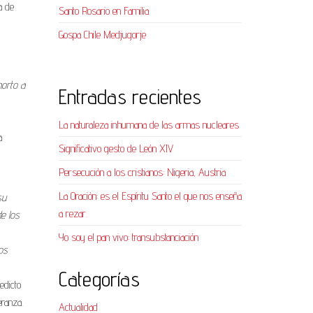
a de
Santo Rosario en Familia
Gospa Chile Medjugorje
horto a
Entradas recientes
La naturaleza inhumana de las armas nucleares
a
Significativo gesto de León XIV
Persecución a los cristianos: Nigeria, Austria
La Oración: es el Espíritu Santo el que nos enseña
su
a rezar.
de los
Yo soy el pan vivo: transubstanciación
os
Categorías
edicto
ranza.
Actualidad