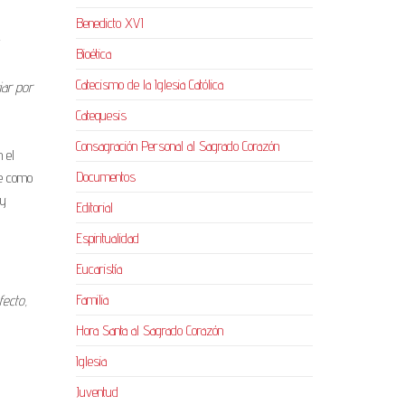
Benedicto XVI
Bioética
Catecismo de la Iglesia Católica
iar por
Catequesis
Consagración Personal al Sagrado Corazón
 el
Documentos
ue como
 y
Editorial
Espiritualidad
Eucaristía
Familia
fecto,
Hora Santa al Sagrado Corazón
Iglesia
Juventud