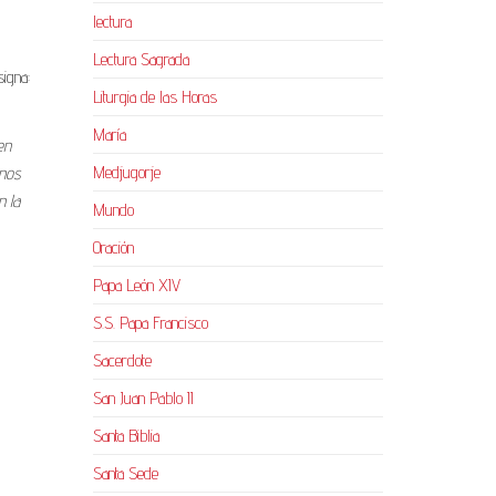
lectura
Lectura Sagrada
signa:
Liturgia de las Horas
María
en
Medjugorje
anos
n la
Mundo
Oración
Papa León XIV
S.S. Papa Francisco
Sacerdote
San Juan Pablo II
Santa Biblia
Santa Sede