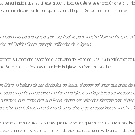
u peregrinación, que les ofrece la oportunidad de detenerse en oración ante la tumb
s permita afrontar sin temor, guiados por el Espíritu Santo, la tarea de la nueva
undamental para la Iglesia y tan significativa para vuestro Movimiento, y os ex
del Espíritu Santo, principio unificador de la Iglesia.
ecer su aportación específica a la difusión del Reino de Dios y a la edificación de l
 Pedro, con los Pastores y con toda la Iglesia, Su Santidad les dijo:
n Cristo, la belleza de ser discípulos de Jesús, el poder del amor que brota de 
ue cada creyente puede experimentar en la Iglesia con la práctica santificadora 
 carismas, que, como dice san Pablo, deben ser utilizados siempre para el bien
la costumbre! ¡Cultivad en el ánimo deseos altos y generosos! ¡Haced vuestros l
laboradores incansables de su designio de salvación, que cambia los corazones, Ben
r de sus familias, de sus comunidades y de sus ciudades lugares de amor y de espe