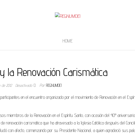
HOME
y la Renovación Carismática
 de 2012
Desactivado
Por
REGNUMDEI
participantes en el encuentro organizado por el movimiento de Renovación en el Espír
sos miembros de la Renovación en el Espíritu Santo, con ocasión del 40° aniversari
de renovación carismática que ha atravesado a la Iglesia Católica después del Concil
aludó con afecto, comenzando por su Presidente Nacional, a quien agradeció sus pal