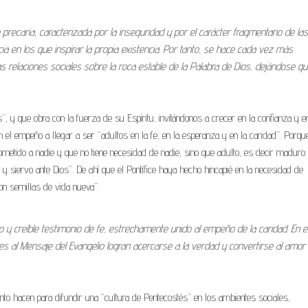
precaria, caracterizada por la inseguridad y por el carácter fragmentario de las
cia en los que inspirar la propia existencia. Por tanto, se hace cada vez más
 las relaciones sociales sobre la roca estable de la Palabra de Dios, dejándose gu
 y que obra con la fuerza de su Espíritu, invitándonos a crecer en la confianza y en
n el empeño a llegar a ser “adultos en la fe, en la esperanza y en la caridad”. Porq
sometido a nadie y que no tiene necesidad de nadie, sino que adulto, es decir maduro
 siervo ante Dios”. De ahí que el Pontífice haya hecho hincapié en la necesidad de
con semillas de vida nueva”.
 y creíble testimonio de fe, estrechamente unido al empeño de la caridad. En e
es al Mensaje del Evangelio logran acercarse a la verdad y convertirse al amor
to hacen para difundir una “cultura de Pentecostés” en los ambientes sociales,