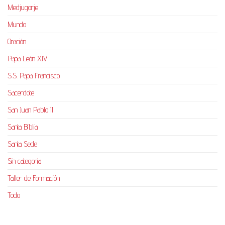
Medjugorje
Mundo
Oración
Papa León XIV
S.S. Papa Francisco
Sacerdote
San Juan Pablo II
Santa Biblia
Santa Sede
Sin categoría
Taller de Formación
Todo