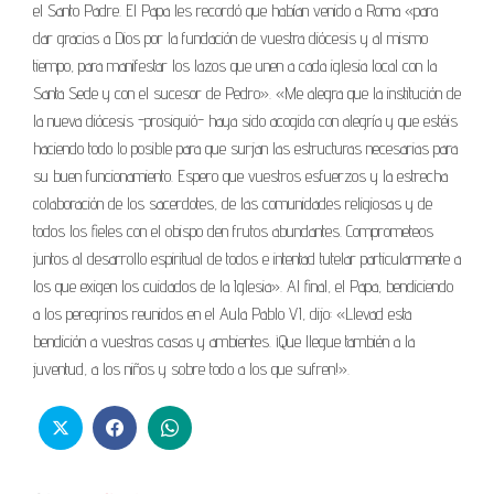
el Santo Padre. El Papa les recordó que habían venido a Roma «para
dar gracias a Dios por la fundación de vuestra diócesis y al mismo
tiempo, para manifestar los lazos que unen a cada iglesia local con la
Santa Sede y con el sucesor de Pedro». «Me alegra que la institución de
la nueva diócesis -prosiguió- haya sido acogida con alegría y que estéis
haciendo todo lo posible para que surjan las estructuras necesarias para
su buen funcionamiento. Espero que vuestros esfuerzos y la estrecha
colaboración de los sacerdotes, de las comunidades religiosas y de
todos los fieles con el obispo den frutos abundantes. Comprometeos
juntos al desarrollo espiritual de todos e intentad tutelar particularmente a
los que exigen los cuidados de la Iglesia». Al final, el Papa, bendiciendo
a los peregrinos reunidos en el Aula Pablo VI, dijo: «Llevad esta
bendición a vuestras casas y ambientes. ¡Que llegue también a la
juventud, a los niños y sobre todo a los que sufren!».