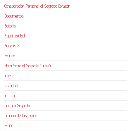
Consagración Personal al Sagrado Corazón
Documentos
Editorial
Espiritualidad
Eucaristía
Familia
Hora Santa al Sagrado Corazón
Iglesia
Juventud
lectura
Lectura Sagrada
Liturgia de las Horas
María