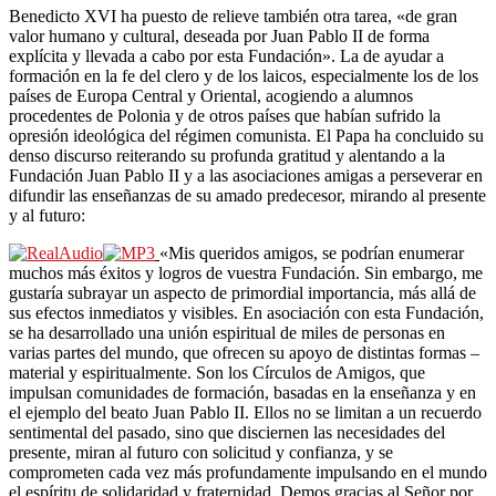
Benedicto XVI ha puesto de relieve también otra tarea, «de gran
valor humano y cultural, deseada por Juan Pablo II de forma
explícita y llevada a cabo por esta Fundación». La de ayudar a
formación en la fe del clero y de los laicos, especialmente los de los
países de Europa Central y Oriental, acogiendo a alumnos
procedentes de Polonia y de otros países que habían sufrido la
opresión ideológica del régimen comunista. El Papa ha concluido su
denso discurso reiterando su profunda gratitud y alentando a la
Fundación Juan Pablo II y a las asociaciones amigas a perseverar en
difundir las enseñanzas de su amado predecesor, mirando al presente
y al futuro:
«Mis queridos amigos, se podrían enumerar
muchos más éxitos y logros de vuestra Fundación. Sin embargo, me
gustaría subrayar un aspecto de primordial importancia, más allá de
sus efectos inmediatos y visibles. En asociación con esta Fundación,
se ha desarrollado una unión espiritual de miles de personas en
varias partes del mundo, que ofrecen su apoyo de distintas formas –
material y espiritualmente. Son los Círculos de Amigos, que
impulsan comunidades de formación, basadas en la enseñanza y en
el ejemplo del beato Juan Pablo II. Ellos no se limitan a un recuerdo
sentimental del pasado, sino que disciernen las necesidades del
presente, miran al futuro con solicitud y confianza, y se
comprometen cada vez más profundamente impulsando en el mundo
el espíritu de solidaridad y fraternidad. Demos gracias al Señor por