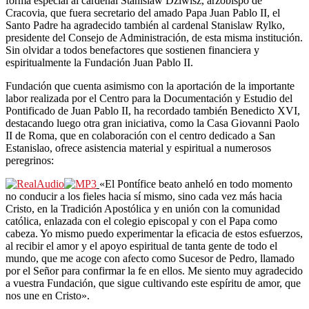
forma especial al cardenal Stanislaw Dziwisz, arzobispo de
Cracovia, que fuera secretario del amado Papa Juan Pablo II, el
Santo Padre ha agradecido también al cardenal Stanislaw Rylko,
presidente del Consejo de Administración, de esta misma institución.
Sin olvidar a todos benefactores que sostienen financiera y
espiritualmente la Fundación Juan Pablo II.
Fundación que cuenta asimismo con la aportación de la importante
labor realizada por el Centro para la Documentación y Estudio del
Pontificado de Juan Pablo II, ha recordado también Benedicto XVI,
destacando luego otra gran iniciativa, como la Casa Giovanni Paolo
II de Roma, que en colaboración con el centro dedicado a San
Estanislao, ofrece asistencia material y espiritual a numerosos
peregrinos:
«El Pontífice beato anheló en todo momento
no conducir a los fieles hacia sí mismo, sino cada vez más hacia
Cristo, en la Tradición Apostólica y en unión con la comunidad
católica, enlazada con el colegio episcopal y con el Papa como
cabeza. Yo mismo puedo experimentar la eficacia de estos esfuerzos,
al recibir el amor y el apoyo espiritual de tanta gente de todo el
mundo, que me acoge con afecto como Sucesor de Pedro, llamado
por el Señor para confirmar la fe en ellos. Me siento muy agradecido
a vuestra Fundación, que sigue cultivando este espíritu de amor, que
nos une en Cristo».