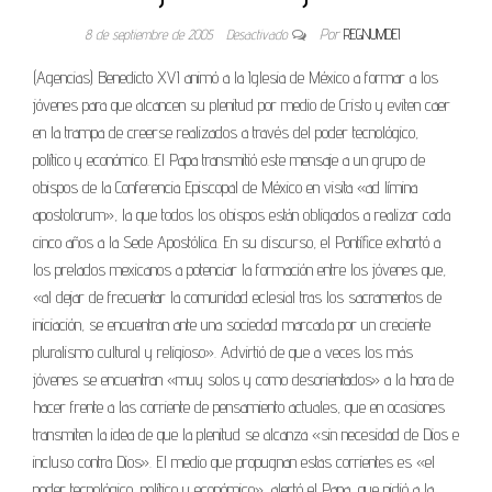
8 de septiembre de 2005
Desactivado
Por
REGNUMDEI
(Agencias) Benedicto XVI animó a la Iglesia de México a formar a los
jóvenes para que alcancen su plenitud por medio de Cristo y eviten caer
en la trampa de creerse realizados a través del poder tecnológico,
político y económico. El Papa transmitió este mensaje a un grupo de
obispos de la Conferencia Episcopal de México en visita «ad límina
apostolorum», la que todos los obispos están obligados a realizar cada
cinco años a la Sede Apostólica. En su discurso, el Pontífice exhortó a
los prelados mexicanos a potenciar la formación entre los jóvenes que,
«al dejar de frecuentar la comunidad eclesial tras los sacramentos de
iniciación, se encuentran ante una sociedad marcada por un creciente
pluralismo cultural y religioso». Advirtió de que a veces los más
jóvenes se encuentran «muy solos y como desorientados» a la hora de
hacer frente a las corriente de pensamiento actuales, que en ocasiones
transmiten la idea de que la plenitud se alcanza «sin necesidad de Dios e
incluso contra Dios». El medio que propugnan estas corrientes es «el
poder tecnológico, político y económico», alertó el Papa, que pidió a la