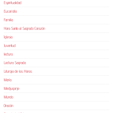
Espiritualidad
Eucaristía
Familia
Hora Santa al Sagrado Corazón
Iglesia
Juventud
lectura
Lectura Sagrada
Liturgia de las Horas
María
Medjugorje
Mundo
Oración