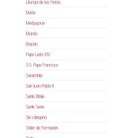
Liturgia de las Horas
María
Medjugorje
Mundo
Oración
Papa León XIV
S.S. Papa Francisco
Sacerdote
San Juan Pablo II
Santa Biblia
Santa Sede
Sin categoría
Taller de Formación