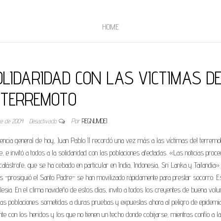
HOME
OLIDARIDAD CON LAS VICTIMAS D
TERREMOTO
re de 2004
Desactivado
Por
REGNUMDEI
ncia general de hoy, Juan Pablo II recordó una vez más a las víctimas del terremo
 e invitó a todos a la solidaridad con las poblaciones afectadas. «Las noticias proc
tástrofe, que se ha cebado en particular en India, Indonesia, Sri Lanka y Tailandia»
 -prosiguió el Santo Padre- se han movilizado rápidamente para prestar socorro. E
lesia. En el clima navideño de estos días, invito a todos los creyentes de buena volu
 las poblaciones sometidas a duras pruebas y expuestas ahora al peligro de epidemi
e con los heridos y los que no tienen un techo donde cobijarse, mientras confío a la