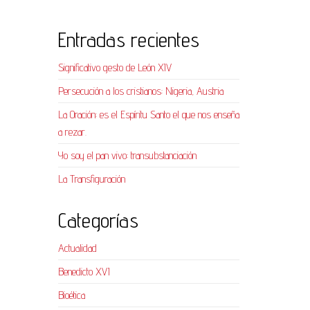
Entradas recientes
Significativo gesto de León XIV
Persecución a los cristianos: Nigeria, Austria
La Oración: es el Espíritu Santo el que nos enseña
a rezar.
Yo soy el pan vivo: transubstanciación
La Transfiguración
Categorías
Actualidad
Benedicto XVI
Bioética