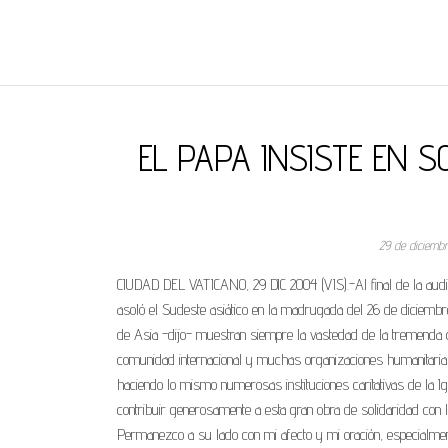
REGNUMDEI
EL PAPA INSISTE EN S
29 de diciemb
CIUDAD DEL VATICANO, 29 DIC 2004 (VIS).-Al final de la audie
asoló el Sudeste asiático en la madrugada del 26 de diciembre,
de Asia -dijo- muestran siempre la vastedad de la tremenda ca
comunidad internacional y muchas organizaciones humanitarias
haciendo lo mismo numerosas instituciones caritativas de la Ig
contribuir generosamente a esta gran obra de solidaridad con
Permanezco a su lado con mi afecto y mi oración, especialment