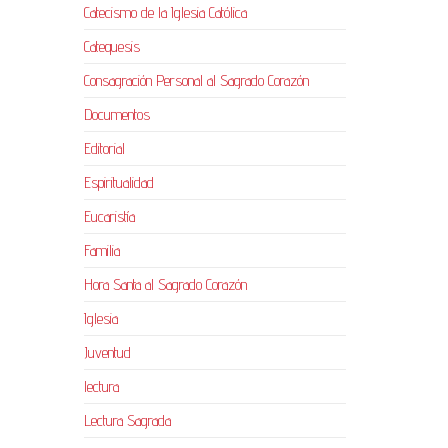
Catecismo de la Iglesia Católica
Catequesis
Consagración Personal al Sagrado Corazón
Documentos
Editorial
Espiritualidad
Eucaristía
Familia
Hora Santa al Sagrado Corazón
Iglesia
Juventud
lectura
Lectura Sagrada