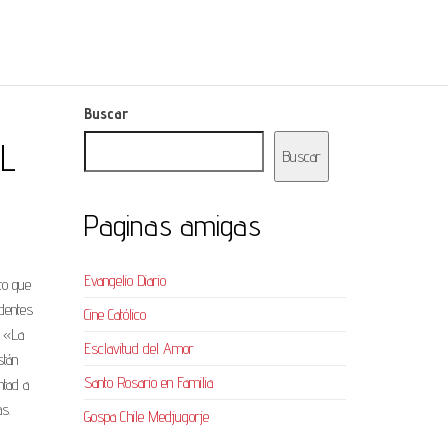
Buscar
EL
Buscar
Paginas amigas
Evangelio Diario
to que
edentes
Cine Católico
. «La
Esclavitud del Amor
stán
Santo Rosario en Familia
ntad a
as.
Gospa Chile Medjugorje