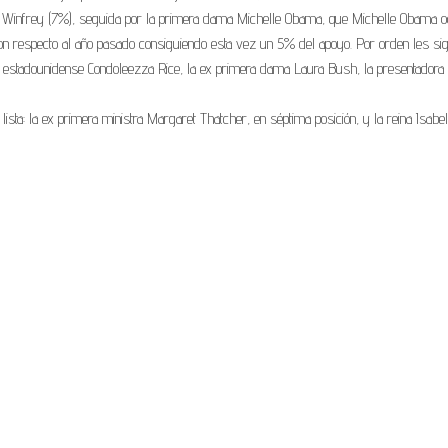
h Winfrey (7%), seguida por la primera dama Michelle Obama, que Michelle Obama o
con respecto al año pasado consiguiendo esta vez un 5% del apoyo. Por orden les si
ia estadounidense Condoleezza Rice, la ex primera dama Laura Bush, la presentadora 
ta: la ex primera ministra Margaret Thatcher, en séptima posición, y la reina Isabel 