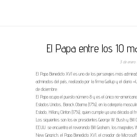
REGNUMDEI
El Papa entre los 10 
3 de enero
El Papa Benedicto XVI es uno de los personajes más admirad
admirados del país, realizada por la firma Gallup y el diario 
de diciembre.
El Papa ocupa el puesto número 8 y es el único no-americano en
Estados Unidos, Barack Obama (17%), en la categoría masculi
Estado, Hillary Clinton (17%), quien cumple ya una década al fr
Los siguientes son los ex presidentes George W. Bush y Bill
EE.UU. se encuentra el reverendo Bill Graham, los magnates Wa
New Gingrich, el Papa Benedicto XVI, el creador de Microsoft