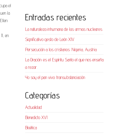
cupa el
guen la
Entradas recientes
Ellen
La naturaleza inhumana de las armas nucleares
II, en
Significativo gesto de León XIV
Persecución a los cristianos: Nigeria, Austria
La Oración: es el Espíritu Santo el que nos enseña
a rezar.
Yo soy el pan vivo: transubstanciación
Categorías
Actualidad
Benedicto XVI
Bioética