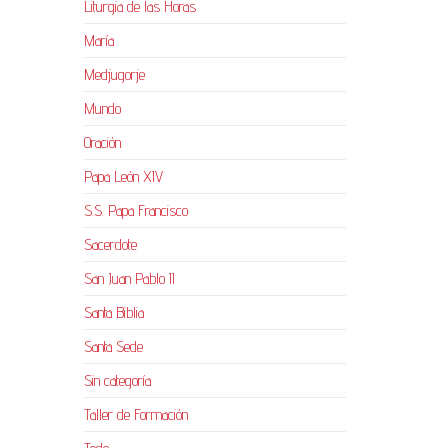
Liturgia de las Horas
María
Medjugorje
Mundo
Oración
Papa León XIV
S.S. Papa Francisco
Sacerdote
San Juan Pablo II
Santa Biblia
Santa Sede
Sin categoría
Taller de Formación