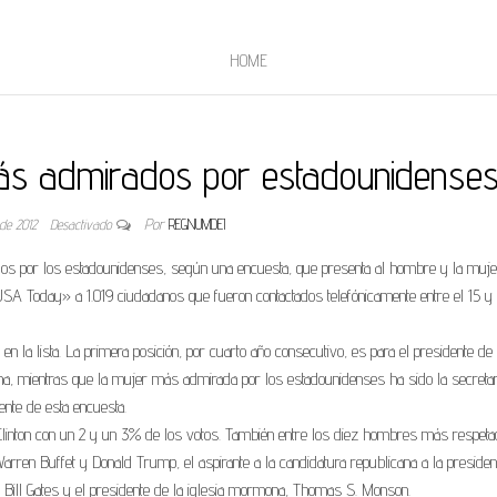
HOME
más admirados por estadounidense
 de 2012
Desactivado
Por
REGNUMDEI
os por los estadounidenses, según una encuesta, que presenta al hombre y la muj
«USA Today» a 1.019 ciudadanos que fueron contactados telefónicamente entre el 15 y 
 la lista. La primera posición, por cuarto año consecutivo, es para el presidente de
na, mientras que la mujer más admirada por los estadounidenses ha sido la secretar
ente de esta encuesta.
 Clinton con un 2 y un 3% de los votos. También entre los diez hombres más respet
rren Buffet y Donald Trump, el aspirante a la candidatura republicana a la presiden
 Bill Gates y el presidente de la iglesia mormona, Thomas S. Monson.