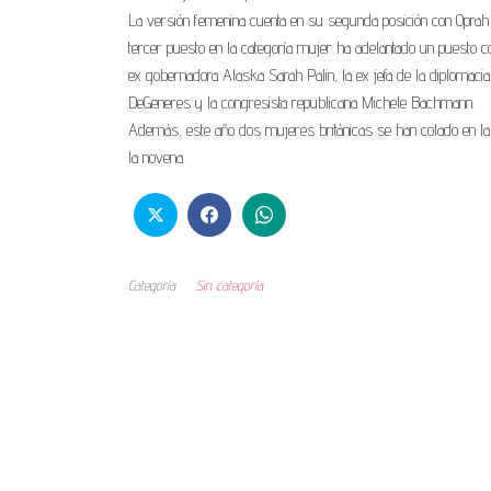
La versión femenina cuenta en su segunda posición con Opra
tercer puesto en la categoría mujer ha adelantado un puesto 
ex gobernadora Alaska Sarah Palin, la ex jefa de la diplomac
DeGeneres y la congresista republicana Michele Bachmann.
Además, este año dos mujeres británicas se han colado en la lis
la novena.
Categoría
Sin categoría