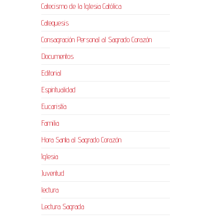
Catecismo de la Iglesia Católica
Catequesis
Consagración Personal al Sagrado Corazón
Documentos
Editorial
Espiritualidad
Eucaristía
Familia
Hora Santa al Sagrado Corazón
Iglesia
Juventud
lectura
Lectura Sagrada