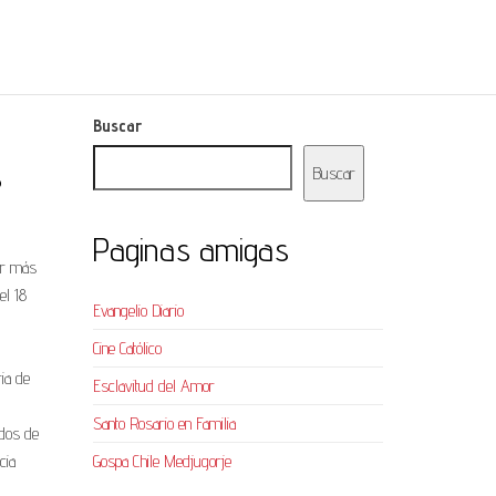
Buscar
s
Buscar
Paginas amigas
er más
el 18
Evangelio Diario
Cine Católico
ia de
Esclavitud del Amor
Santo Rosario en Familia
ados de
cia
Gospa Chile Medjugorje