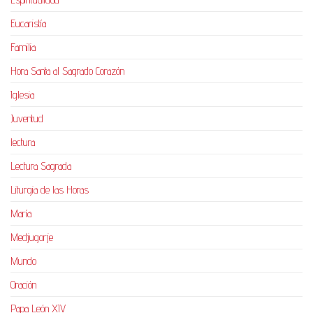
Eucaristía
Familia
Hora Santa al Sagrado Corazón
Iglesia
Juventud
lectura
Lectura Sagrada
Liturgia de las Horas
María
Medjugorje
Mundo
Oración
Papa León XIV