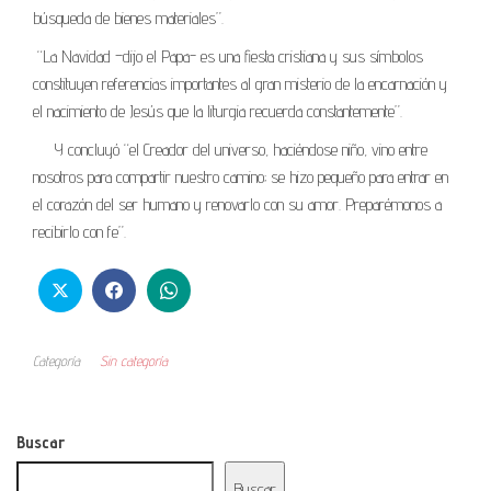
búsqueda de bienes materiales”.
“La Navidad –dijo el Papa- es una fiesta cristiana y sus símbolos
constituyen referencias importantes al gran misterio de la encarnación y
el nacimiento de Jesús que la liturgia recuerda constantemente”.
Y concluyó “el Creador del universo, haciéndose niño, vino entre
nosotros para compartir nuestro camino; se hizo pequeño para entrar en
el corazón del ser humano y renovarlo con su amor. Preparémonos a
recibirlo con fe”.
Categoría
Sin categoría
Buscar
Buscar