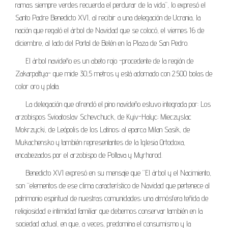
ramas siempre verdes recuerda el perdurar de la vida”, lo expresó el
Santo Padre Benedicto XVI, al recibir a una delegación de Ucrania, la
nación que regaló el árbol de Navidad que se colocó, el viernes 16 de
diciembre, al lado del Portal de Belén en la Plaza de San Pedro.
El árbol navideño es un abeto rojo -procedente de la región de
Zakarpattya- que mide 30,5 metros y está adornado con 2.500 bolas de
color oro y plata.
La delegación que ofrendó el pino navideño estuvo integrada por: Los
arzobispos Svioatoslav Schevchuck, de Kyiv-Halyc; Mieczyslac
Mokrzycki, de Leópolis de los Latinos; al eparca Milan Sasik, de
Mukachensko y también representantes de la Iglesia Ortodoxa,
encabezados por el arzobispo de Poltava y Myrhorod.
Benedicto XVI expresó en su mensaje que “El árbol y el Nacimiento,
son “elementos de ese clima característico de Navidad que pertenece al
patrimonio espiritual de nuestras comunidades; una atmósfera teñida de
religiosidad e intimidad familiar que debemos conservar también en la
sociedad actual, en que, a veces, predomina el consumismo y la