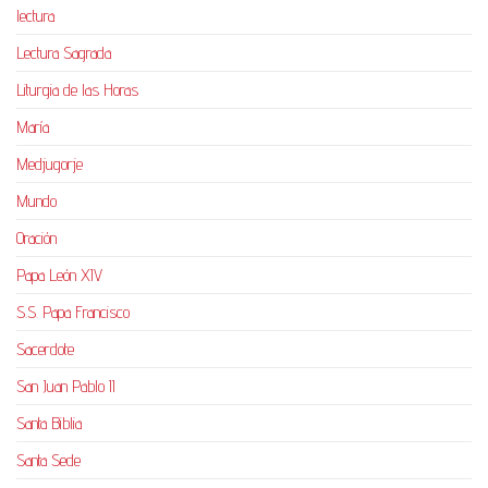
lectura
Lectura Sagrada
Liturgia de las Horas
María
Medjugorje
Mundo
Oración
Papa León XIV
S.S. Papa Francisco
Sacerdote
San Juan Pablo II
Santa Biblia
Santa Sede