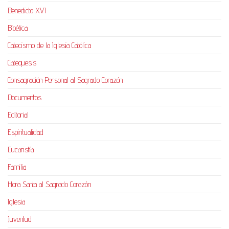
Benedicto XVI
Bioética
Catecismo de la Iglesia Católica
Catequesis
Consagración Personal al Sagrado Corazón
Documentos
Editorial
Espiritualidad
Eucaristía
Familia
Hora Santa al Sagrado Corazón
Iglesia
Juventud