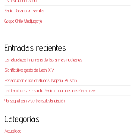
Esclavitud del Amor
Santo Rosario en Familia
Gospa Chile Medjugorje
Entradas recientes
La naturaleza inhumana de las armas nucleares
Significativo gesto de León XIV
Persecución a los cristianos: Nigeria, Austria
La Oración: es el Espíritu Santo el que nos enseña a rezar.
Yo soy el pan vivo: transubstanciación
Categorías
Actualidad