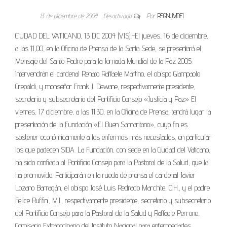
13 de diciembre de 2004
Desactivado
Por
REGNUMDEI
CIUDAD DEL VATICANO, 13 DIC 2004 (VIS).-El jueves, 16 de diciembre,
a las 11,00, en la Oficina de Prensa de la Santa Sede, se presentará el
Mensaje del Santo Padre para la Jornada Mundial de la Paz 2005.
Intervendrán el cardenal Renato Raffaele Martino, el obispo Giampaolo
Crepaldi, y monseñor Frank J. Dewane, respectivamente presidente,
secretario y subsecretario del Pontificio Consejo «Justicia y Paz» El
viernes, 17 diciembre, a las 11.30, en la Oficina de Prensa, tendrá lugar la
presentación de la Fundación «El Buen Samaritano», cuyo fin es
sostener económicamente a los enfermos más necesitados, en particular
los que padecen SIDA. La Fundación, con sede en la Ciudad del Vaticano,
ha sido confiada al Pontificio Consejo para la Pastoral de la Salud, que la
ha promovido. Participarán en la rueda de prensa el cardenal Javier
Lozano Barragán, el obispo José Luis Redrado Marchite, O.H., y el padre
Felice Ruffini, M.I., respectivamente presidente, secretario y subsecretario
del Pontificio Consejo para la Pastoral de la Salud y Raffaele Perrone,
Comisario Extraordinario del Instituto Nacional para enfermedades