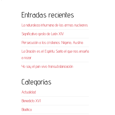
Entradas recientes
La naturaleza inhumana de las armas nucleares
Significativo gesto de León XIV
Persecución a los cristianos: Nigeria, Austria
La Oración: es el Espíritu Santo el que nos enseña
a rezar.
Yo soy el pan vivo: transubstanciación
Categorías
Actualidad
Benedicto XVI
Bioética