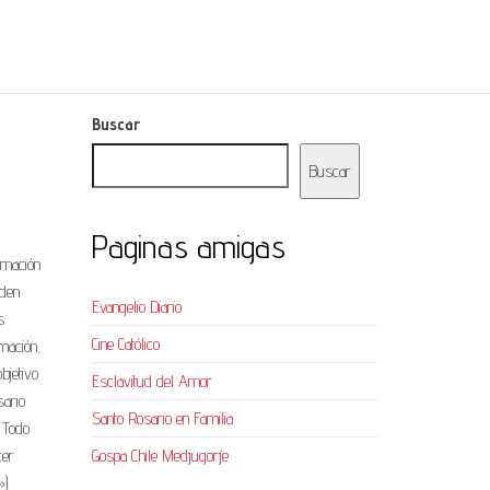
Buscar
Buscar
Paginas amigas
ormación
eden
Evangelio Diario
s
Cine Católico
mación,
bjetivo
Esclavitud del Amor
sario
Santo Rosario en Familia
. Todo
cer
Gospa Chile Medjugorje
»)