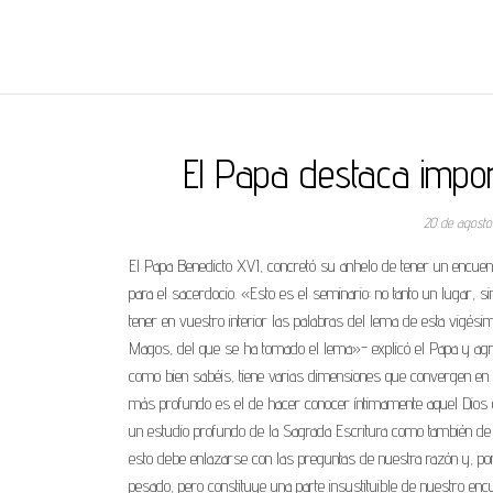
REGNUMDEI
El Papa destaca impor
20 de agost
El Papa Benedicto XVI, concretó su anhelo de tener un encuentr
para el sacerdocio. «Esto es el seminario: no tanto un lugar, s
tener en vuestro interior las palabras del lema de esta vigés
Magos, del que se ha tomado el lema»- explicó el Papa y agre
como bien sabéis, tiene varias dimensiones que convergen en l
más profundo es el de hacer conocer íntimamente aquel Dios
un estudio profundo de la Sagrada Escritura como también de la
esto debe enlazarse con las preguntas de nuestra razón y, por
pesado, pero constituye una parte insustituible de nuestro enc