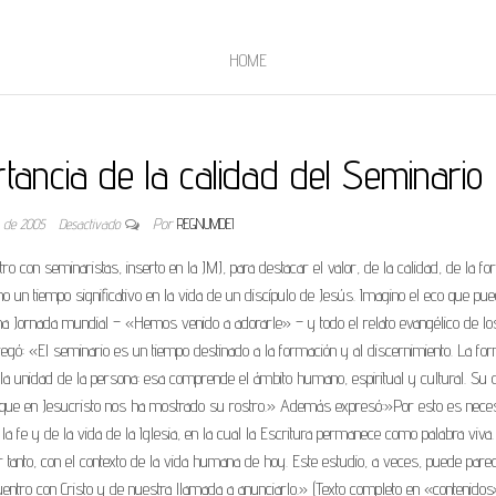
HOME
tancia de la calidad del Seminario
o de 2005
Desactivado
Por
REGNUMDEI
o con seminaristas, inserto en la JMJ, para destacar el valor, de la calidad, de la f
ino un tiempo significativo en la vida de un discípulo de Jesús. Imagino el eco que pu
ima Jornada mundial – «Hemos venido a adorarle» – y todo el relato evangélico de lo
gó: «El seminario es un tiempo destinado a la formación y al discernimiento. La for
a unidad de la persona: esa comprende el ámbito humano, espiritual y cultural. Su o
 que en Jesucristo nos ha mostrado su rostro.» Además expresó:»Por esto es nece
 fe y de la vida de la Iglesia, en la cual la Escritura permanece como palabra viva
 tanto, con el contexto de la vida humana de hoy. Este estudio, a veces, puede pare
uentro con Cristo y de nuestra llamada a anunciarlo.» (Texto completo en «contenidos