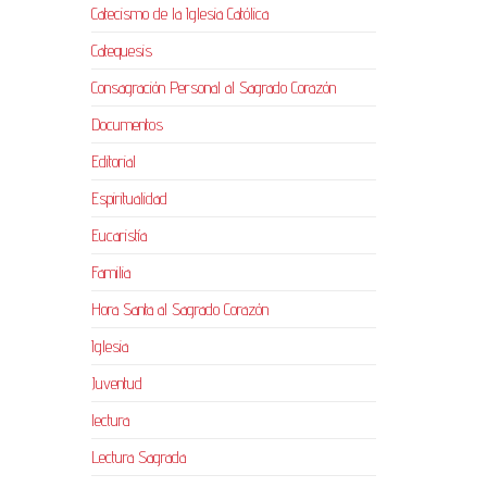
Catecismo de la Iglesia Católica
Catequesis
Consagración Personal al Sagrado Corazón
Documentos
Editorial
Espiritualidad
Eucaristía
Familia
Hora Santa al Sagrado Corazón
Iglesia
Juventud
lectura
Lectura Sagrada