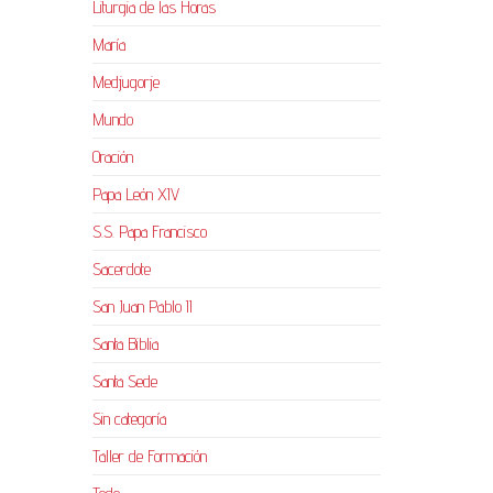
Liturgia de las Horas
María
Medjugorje
Mundo
Oración
Papa León XIV
S.S. Papa Francisco
Sacerdote
San Juan Pablo II
Santa Biblia
Santa Sede
Sin categoría
Taller de Formación