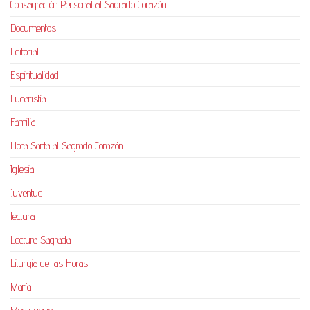
Consagración Personal al Sagrado Corazón
Documentos
Editorial
Espiritualidad
Eucaristía
Familia
Hora Santa al Sagrado Corazón
Iglesia
Juventud
lectura
Lectura Sagrada
Liturgia de las Horas
María