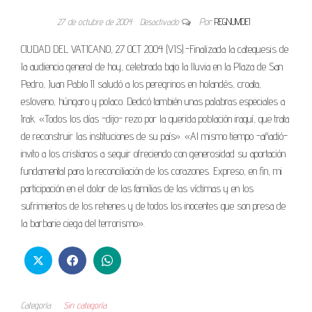
27 de octubre de 2004
Desactivado
Por
REGNUMDEI
CIUDAD DEL VATICANO, 27 OCT 2004 (VIS).-Finalizada la catequesis de
la audiencia general de hoy, celebrada bajo la lluvia en la Plaza de San
Pedro, Juan Pablo II saludó a los peregrinos en holandés, croata,
esloveno, húngaro y polaco. Dedicó también unas palabras especiales a
Irak. «Todos los días -dijo- rezo por la querida población iraquí, que trata
de reconstruir las instituciones de su país». «Al mismo tiempo -añadió-
invito a los cristianos a seguir ofreciendo con generosidad su aportación
fundamental para la reconciliación de los corazones. Expreso, en fin, mi
participación en el dolor de las familias de las víctimas y en los
sufrimientos de los rehenes y de todos los inocentes que son presa de
la barbarie ciega del terrorismo».
Categoría
Sin categoría