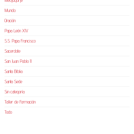
Medjugorje
Mundo
Oración
Papa León XIV
S.S. Papa Francisco
Sacerdote
San Juan Pablo II
Santa Biblia
Santa Sede
Sin categoría
Taller de Formación
Todo