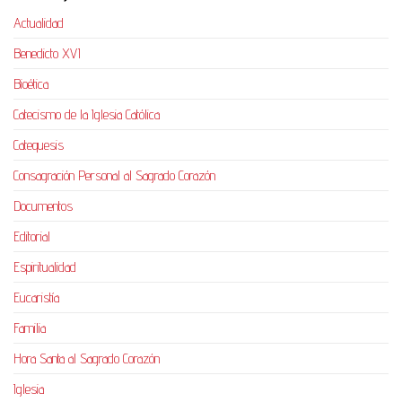
Actualidad
Benedicto XVI
Bioética
Catecismo de la Iglesia Católica
Catequesis
Consagración Personal al Sagrado Corazón
Documentos
Editorial
Espiritualidad
Eucaristía
Familia
Hora Santa al Sagrado Corazón
Iglesia