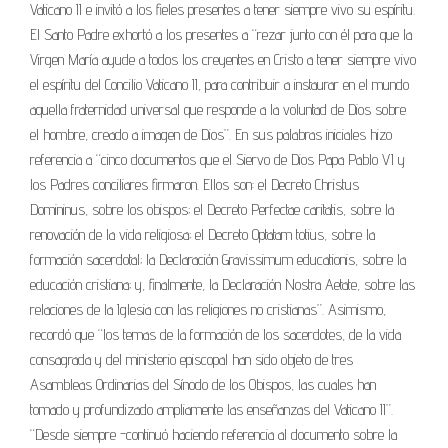
Vaticano II e invitó a los fieles presentes a tener siempre vivo su espíritu.
El Santo Padre exhortó a los presentes a “rezar junto con él para que la
Virgen María ayude a todos los creyentes en Cristo a tener siempre vivo
el espíritu del Concilio Vaticano II, para contribuir a instaurar en el mundo
aquella fraternidad universal que responde a la voluntad de Dios sobre
el hombre, creado a imagen de Dios”. En sus palabras iniciales hizo
referencia a “cinco documentos que el Siervo de Dios Papa Pablo VI y
los Padres conciliares firmaron. Ellos son: el Decreto Christus
Domininus, sobre los obispos; el Decreto Perfectae caritatis, sobre la
renovación de la vida religiosa; el Decreto Optatam totius, sobre la
formación sacerdotal; la Declaración Gravissimum educationis, sobre la
educación cristiana; y, finalmente, la Declaración Nostra Aetate, sobre las
relaciones de la Iglesia con las religiones no cristianas”. Asimismo,
recordó que “los temas de la formación de los sacerdotes, de la vida
consagrada y del ministerio episcopal han sido objeto de tres
Asambleas Ordinarias del Sínodo de los Obispos, las cuales han
tomado y profundizado ampliamente las enseñanzas del Vaticano II”.
“Desde siempre -continuó haciendo referencia al documento sobre la