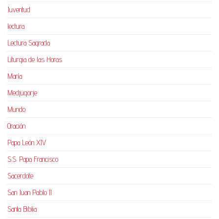
Juventud
lectura
Lectura Sagrada
Liturgia de las Horas
María
Medjugorje
Mundo
Oración
Papa León XIV
S.S. Papa Francisco
Sacerdote
San Juan Pablo II
Santa Biblia