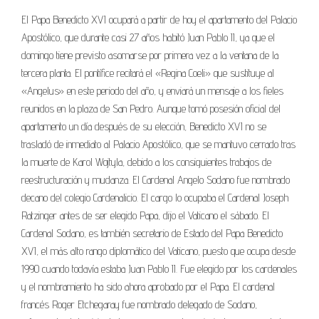
El Papa Benedicto XVI ocupará a partir de hoy el apartamento del Palacio
Apostólico, que durante casi 27 años habitó Juan Pablo II, ya que el
domingo tiene previsto asomarse por primera vez a la ventana de la
tercera planta. El pontífice recitará el «Regina Coeli» que sustituye al
«Angelus» en este periodo del año, y enviará un mensaje a los fieles
reunidos en la plaza de San Pedro. Aunque tomó posesión oficial del
apartamento un día después de su elección, Benedicto XVI no se
trasladó de inmediato al Palacio Apostólico, que se mantuvo cerrado tras
la muerte de Karol Wojtyla, debido a los consiguientes trabajos de
reestructuración y mudanza. El Cardenal Angelo Sodano fue nombrado
decano del colegio Cardenalicio. El cargo lo ocupaba el Cardenal Joseph
Ratzinger antes de ser elegido Papa, dijo el Vaticano el sábado. El
Cardenal Sodano, es también secretario de Estado del Papa Benedicto
XVI, el más alto rango diplomático del Vaticano, puesto que ocupa desde
1990 cuando todavía estaba Juan Pablo II. Fue elegido por los cardenales
y el nombramiento ha sido ahora aprobado por el Papa. El cardenal
francés Roger Etchegaray fue nombrado delegado de Sodano,