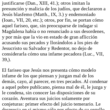
justificarse (Dan., XIII, 41.); otros imitan la
presunción y malicia de los judíos, que declararon a
Jesús blasfemo (Matth., IX, 3.) y endemoniado
(Ioan., VII, 20, etc.); otros, por fin, se portan cómo
aquel fariseo, que, sin preocuparse de indagar si
Magdalena había o no renunciado a sus desordenes,
y por más que la vio en estado de gran aflicción
acusando sus pecados y llorándolos a los pies de
Jesucristo su Salvador y Redentor, no dejo de
considerarla cómo una infame pecadora (Luc., VII,
39,).
El fariseo que Jesús nos presenta cómo modelo
infame de los que piensan y juzgan mal de los
demás, cayo, al parecer, en tres pecados. Al condenar
a aquel pobre publicano, piensa mal de él, le juzga y
le condena, sin conocer las disposiciones de su
corazón. Aventura sus juicios solamente por
conjeturas: primer efecto del juicio temerario. Le
desprecia en si mismo sólo por efecto de su orgullo