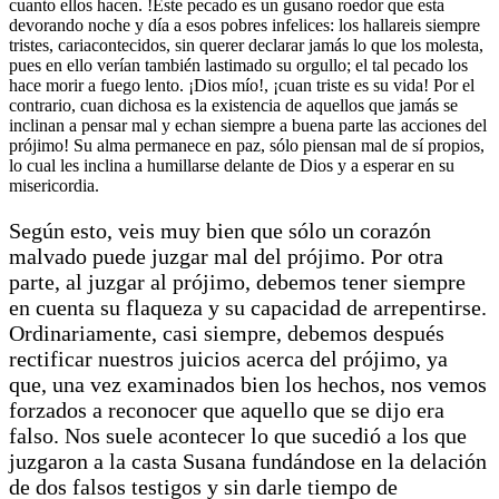
cuanto ellos hacen. !Este pecado es un gusano roedor que esta
devorando noche y día a esos pobres infelices: los hallareis siempre
tristes, cariacontecidos, sin querer declarar jamás lo que los molesta,
pues en ello verían también lastimado su orgullo; el tal pecado los
hace morir a fuego lento. ¡Dios mío!, ¡cuan triste es su vida! Por el
contrario, cuan dichosa es la existencia de aquellos que jamás se
inclinan a pensar mal y echan siempre a buena parte las acciones del
prójimo! Su alma permanece en paz, sólo piensan mal de sí propios,
lo cual les inclina a humillarse delante de Dios y a esperar en su
misericordia.
Según esto, veis muy bien que sólo un corazón
malvado puede juzgar mal del prójimo. Por otra
parte, al juzgar al prójimo, debemos tener siempre
en cuenta su flaqueza y su capacidad de arrepentirse.
Ordinariamente, casi siempre, debemos después
rectificar nuestros juicios acerca del prójimo, ya
que, una vez examinados bien los hechos, nos vemos
forzados a reconocer que aquello que se dijo era
falso. Nos suele acontecer lo que sucedió a los que
juzgaron a la casta Susana fundándose en la delación
de dos falsos testigos y sin darle tiempo de