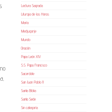
s
Lectura Sagrada
Liturgia de las Horas
María
Medjugorje
Mundo
Oración
Papa León XIV
S.S. Papa Francisco
ino
Sacerdote
a,
San Juan Pablo II
Santa Biblia
Santa Sede
Sin categoría