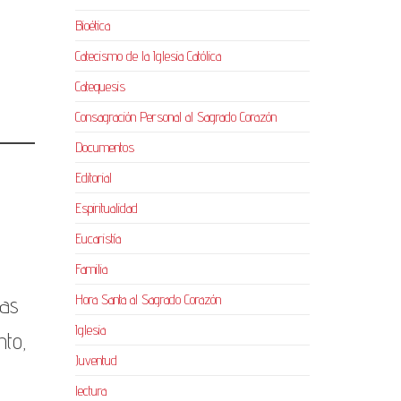
Bioética
Catecismo de la Iglesia Católica
Catequesis
Consagración Personal al Sagrado Corazón
Documentos
Editorial
Espiritualidad
Eucaristía
Familia
Hora Santa al Sagrado Corazón
nas
Iglesia
nto,
Juventud
lectura