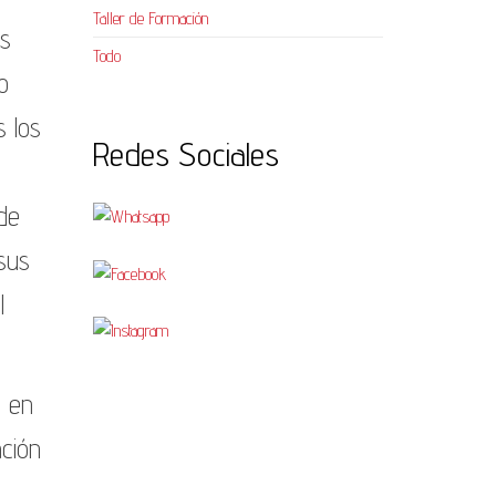
Taller de Formación
as
Todo
o
s los
Redes Sociales
de
 sus
l
n en
ación