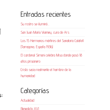
Entradas recientes
Su rostro se iluminó…
y
San Juan María Vianney, cura de Ars
Los 15 Hermanos mártires del Sanatorio Calafell
(Tarragona, España 1936)
El cardenal Simoni celebra Misa donde pasó 18
años prisionero
Cristo sacia realmente el hambre de la
humanidad
Categorías
s:
Actualidad
Benedicto XVI