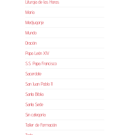
Liturgia de las Horas
María
Medjugorje
Mundo
Oración
Papa León XIV
S.S. Papa Francisco
Sacerdote
San Juan Pablo II
Santa Biblia
Santa Sede
Sin categoría
Taller de Formación