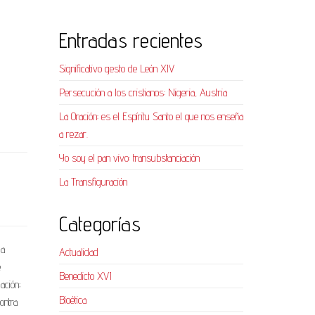
Entradas recientes
Significativo gesto de León XIV
Persecución a los cristianos: Nigeria, Austria
La Oración: es el Espíritu Santo el que nos enseña
a rezar.
Yo soy el pan vivo: transubstanciación
La Transfiguración
Categorías
 a
Actualidad
e
Benedicto XVI
ación;
Bioética
ontra