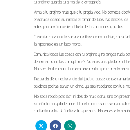
tu prójimo; guarda tu alma de la arrogancia.
Ama a tu prójimo más que a tu propia vida. No cometas aborto,
enséñales desde su infancia el temor de Dios. No desees los b
antes procura frecuentar el trato de los humildes y justos.
Cualquier cosa que te suceda recíbela como un bien, conscient
la hipocresía es un lazo mortal.
Comunica todas las cosas con tu prójimo y no tengas nada com
debéis serlo de los corruptibles? No seas precipitado en el ha
No seas fácil en abrir tu mano para recibir y en cerrarla para
Recuerda día y noche el día del juicio y busca constantement
palabras podrás salvar un alma, ya sea trabajando con tus ma
No seas reacio para dar, ni des de mala gana, sino ten presen
sin añadirle ni quitarle nada. El malo ha de serte siempre odi
contienden entre sí. Confiesa tus pecados. No vayas a la oració