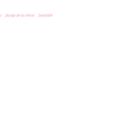
a
Liturgia de las Horas
Sacerdote