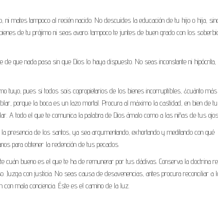
 ni mates tampoco al recién nacido. No descuides la educación de tu hijo o hija, sin
ienes de tu prójimo ni seas avaro; tampoco te juntes de buen grado con los soberbi
e de que nada pasa sin que Dios lo haya dispuesto. No seas inconstante ni hipócrita,
o tuyo, pues si todos sois copropietarios de los bienes incorruptibles, ¿cuánto más
blar, porque la boca es un lazo mortal. Procura al máximo la castidad, en bien de tu
 dar. A todo el que te comunica la palabra de Dios ámalo como a las niñas de tus ojos
e la presencia de los santos, ya sea argumentando, exhortando y meditando con qué
nos para obtener la redención de tus pecados.
te cuán bueno es el que te ha de remunerar por tus dádivas. Conserva la doctrina re
oso. Juzga con justicia. No seas causa de desavenencias, antes procura reconciliar a 
n con mala conciencia. Éste es el camino de la luz.