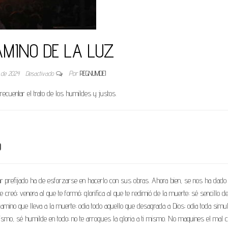
AMINO DE LA LUZ
o de 2024
Desactivado
Por
REGNUMDEI
ecuentar el trato de los humildes y justos.
)
gar prefijado ha de esforzarse en hacerlo con sus obras. Ahora bien, se nos ha dado
eó; venera al que te formó; glorifica al que te redimió de la muerte; sé sencillo d
l camino que lleva a la muerte; odia todo aquello que desagrada a Dios; odia toda simul
ismo, sé humilde en todo; no te arrogues la gloria a ti mismo. No maquines el mal c