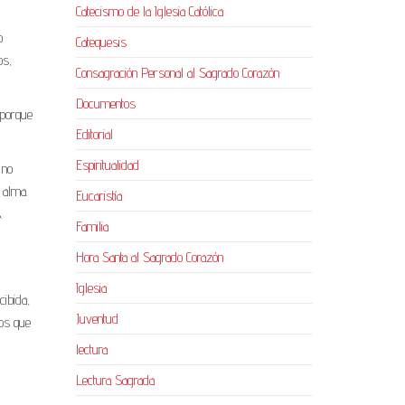
Catecismo de la Iglesia Católica
o
Catequesis
os,
Consagración Personal al Sagrado Corazón
Documentos
 porque
Editorial
Espiritualidad
 no
 alma.
Eucaristía
.
Familia
Hora Santa al Sagrado Corazón
Iglesia
cibida,
Juventud
los que
lectura
Lectura Sagrada