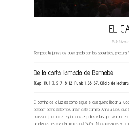
EL C
9 de febrer
Tampoco te juntes de buen grado con los soberbios, procura fr
De la carta llamada de Bernabé
(Cap. 19, 1-3. 5-7. 8-12: Funk 1, 53-57, Oficio de lectura
El camino de la luz es como sigue: el que quiera llegar al lu
conocer cómo debemos andar este camino. Ama a Dios, que te cr
corazón y rico en el espíritu; no te juntes a los que van por e
no olvides los mandamientos del Señor. No te ensalces a ti m