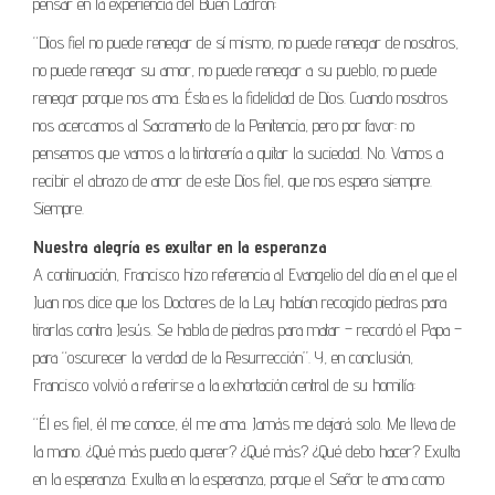
pensar en la experiencia del Buen Ladrón:
“Dios fiel no puede renegar de sí mismo, no puede renegar de nosotros,
no puede renegar su amor, no puede renegar a su pueblo, no puede
renegar porque nos ama. Ésta es la fidelidad de Dios. Cuando nosotros
nos acercamos al Sacramento de la Penitencia, pero por favor: no
pensemos que vamos a la tintorería a quitar la suciedad. No. Vamos a
recibir el abrazo de amor de este Dios fiel, que nos espera siempre.
Siempre.
Nuestra alegría es exultar en la esperanza
A continuación, Francisco hizo referencia al Evangelio del día en el que el
Juan nos dice que los Doctores de la Ley habían recogido piedras para
tirarlas contra Jesús. Se habla de piedras para matar – recordó el Papa –
para “oscurecer la verdad de la Resurrección”. Y, en conclusión,
Francisco volvió a referirse a la exhortación central de su homilía:
“Él es fiel, él me conoce, él me ama. Jamás me dejará solo. Me lleva de
la mano. ¿Qué más puedo querer? ¿Qué más? ¿Qué debo hacer? Exulta
en la esperanza. Exulta en la esperanza, porque el Señor te ama como