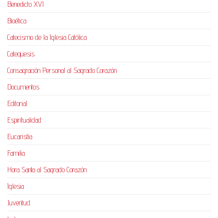
Benedicto XVI
Bioética
Catecismo de la Iglesia Católica
Catequesis
Consagración Personal al Sagrado Corazón
Documentos
Editorial
Espiritualidad
Eucaristía
Familia
Hora Santa al Sagrado Corazón
Iglesia
Juventud