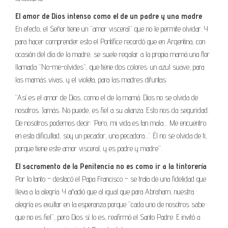
El amor de Dios intenso como el de un padre y una madre
En efecto, el Señor tiene un “amor visceral” que no le permite olvidar. Y
para hacer comprender esto el Pontífice recordó que en Argentina, con
ocasión del día de la madre, se suele regalar a la propia mamá una flor
llamada “No-me-olvides”, que tiene dos colores: un azul suave, para
las mamás vivas, y el violeta, para las madres difuntas:
“Así es el amor de Dios, como el de la mamá. Dios no se olvida de
nosotros. Jamás. No puede, es fiel a su alianza. Esto nos da seguridad.
De nosotros podemos decir: ‘Pero, mi vida es tan mala… Me encuentro
en esta dificultad, soy un pecador, una pecadora…’. Él no se olvida de ti,
porque tiene este amor visceral, y es padre y madre”.
El sacramento de la Penitencia no es como ir a la tintorería
Por lo tanto – destacó el Papa Francisco – se trata de una fidelidad que
lleva a la alegría. Y añadió que al igual que para Abraham, nuestra
alegría es exultar en la esperanza porque “cada uno de nosotros sabe
que no es fiel”, pero Dios sí lo es, reafirmó el Santo Padre. E invitó a