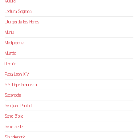
lectura
Lectura Sagrada
Liturgia de las Horas
María
Medjugorje
Mundo
Oración
Papa León XIV
S.S. Papa Francisco
Sacerdote
San Juan Pablo II
Santa Biblia
Santa Sede
Sin categoría