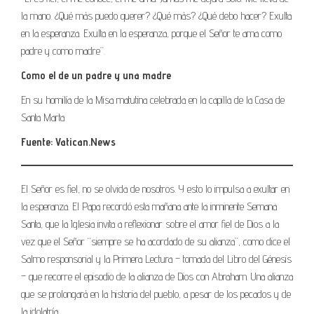
la mano. ¿Qué más puedo querer? ¿Qué más? ¿Qué debo hacer? Exulta
en la esperanza. Exulta en la esperanza, porque el Señor te ama como
padre y como madre”.
Como el de un padre y una madre
En su homilía de la Misa matutina celebrada en la capilla de la Casa de
Santa Marta
Fuente: Vatican.News
El Señor es fiel, no se olvida de nosotros. Y esto lo impulsa a exultar en
la esperanza. El Papa recordó esta mañana ante la inminente Semana
Santa, que la Iglesia invita a reflexionar sobre el amor fiel de Dios a la
vez que el Señor “siempre se ha acordado de su alianza”, como dice el
Salmo responsorial y la Primera Lectura – tomada del Libro del Génesis
– que recorre el episodio de la alianza de Dios con Abraham. Una alianza
que se prolongará en la historia del pueblo, a pesar de los pecados y de
la idolatría.