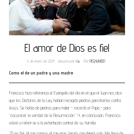
El amor de Dios es fiel
5 de enero de 2024
Desactivado
Por
REGNUMDEI
Como el de un padre y una madre
Francisco hizo referencia al Evangelio del día en el que el Juan nos dice
que los Doctores de la Ley habían recogido piedras para tirarlas contra
Jesús. Se habla de piedras para matar – recordó el Papa – para
“oscurecer la verdad de la Resurrección”. Y, en conclusión, Francisco
volvió a referirse a la exhortación central de su homilía:
“Él es fiel, él me conoce, él me ama. Jamás me dejará solo. Me lleva de