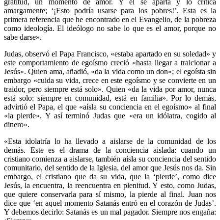
gratitud, un momento de amor. Y él se aparta y lo critica
amargamente; ‘¡Esto podría usarse para los pobres!’. Esta es la
primera referencia que he encontrado en el Evangelio, de la pobreza
como ideología. El ideólogo no sabe lo que es el amor, porque no
sabe darse».
Judas, observó el Papa Francisco, «estaba apartado en su soledad» y
este comportamiento de egoísmo creció «hasta llegar a traicionar a
Jesús». Quien ama, añadió, «da la vida como un don»; el egoísta sin
embargo «cuida su vida, crece en este egoísmo y se convierte en un
traidor, pero siempre está solo». Quien «da la vida por amor, nunca
está solo: siempre en comunidad, está en familia». Por lo demás,
advirtió el Papa, el que «aísla su conciencia en el egoísmo» al final
«la pierde». Y así terminó Judas que «era un idólatra, cogido al
dinero».
«Esta idolatría lo ha llevado a aislarse de la comunidad de los
demás. Este es el drama de la conciencia aislada: cuando un
cristiano comienza a aislarse, también aísla su conciencia del sentido
comunitario, del sentido de la Iglesia, del amor que Jesús nos da. Sin
embargo, el cristiano que da su vida, que la ‘pierde’, como dice
Jesús, la encuentra, la reencuentra en plenitud. Y esto, como Judas,
que quiere conservarla para sí mismo, la pierde al final. Juan nos
dice que ‘en aquel momento Satanás entró en el corazón de Judas’.
Y debemos decirlo: Satanás es un mal pagador. Siempre nos engaña: