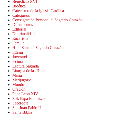
Benedicto XVI
Bioética
Catecismo de la Iglesia Católica
Catequesis
Consagración Personal al Sagrado Corazón
Documentos
Editorial
Espiritualidad
Eucaristía
Familia
Hora Santa al Sagrado Corazón
Iglesia
Juventud
lectura
Lectura Sagrada
Liturgia de las Horas
María
Medjugorje
Mundo
Oración
Papa León XIV
S.S. Papa Francisco
Sacerdote
San Juan Pablo II
Santa Biblia