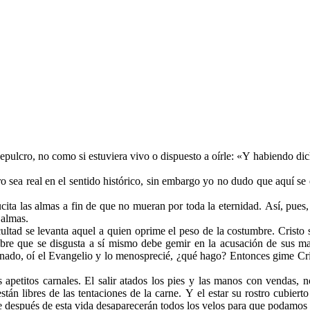
sepulcro, no como si estuviera vivo o dispuesto a oírle: «Y habiendo dic
 sea real en el sentido histórico, sin embargo yo no dudo que aquí se 
ucita las almas a fin de que no mueran por toda la eternidad. Así, pues
 almas.
icultad se levanta aquel a quien oprime el peso de la costumbre. Crist
bre que se disgusta a sí mismo debe gemir en la acusación de sus mal
nado, oí el Evangelio y lo menosprecié, ¿qué hago? Entonces gime Crist
s apetitos carnales. El salir atados los pies y las manos con vendas,
están libres de las tentaciones de la carne. Y el estar su rostro cubie
ue después de esta vida desaparecerán todos los velos para que podamos 