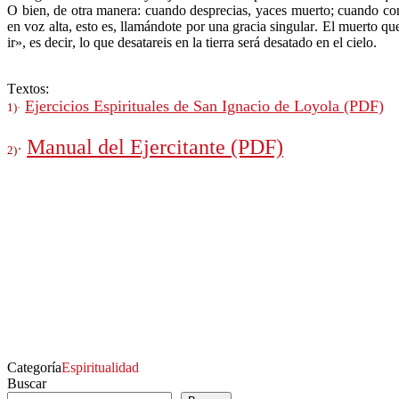
O bien, de otra manera: cuando desprecias, yaces muerto; cuando confi
en voz alta, esto es, llamándote por una gracia singular. El muerto qu
ir», es decir, lo que desatareis en la tierra será desatado en el cielo.
Textos:
Ejercicios Espirituales de San Ignacio de Loyola (PDF)
1)
·
Manual del Ejercitante (PDF)
·
2)
Categoría
Espiritualidad
Buscar