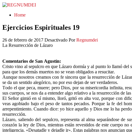
REGNUMDEI
Home
Ejercicios Espirituales 19
26 de febrero de 2017
Desactivado
Por
Regnumdei
La Resurrección de Lázaro
Comentarios de San Agustín:
Cristo vino al sepulcro en que Lázaro dormía y al punto lo llamó del 
para que los demás muertos no se vean obligados a resucitar.
Aunque nosotros creamos con fe sincera que la resurrección de Lázaro
se da un sentido alegórico, no por eso dejan de ser verdaderos.
Todo el que peca, muere; pero Dios, por su misericordia infinita, res
sus cuerpos, se nos da a entender algo relativo a la resurrección de las
El Señor gimió en sí mismo, lloró, gritó en alta voz, porque con dif
veas agobiado bajo el peso de tantos pecados. Porque la fe del hom
arrepentimiento. Cuando dice: yo hice aquello y Dios me lo ha perdo
resurrección.
Lázaro, saliendo del sepulcro, representa al alma separándose de su
corazón la ley de Dios, mientras están revestidos de este cuerpo no 
inteligencia. «Desatadle y dejadle ir». Estas palabras nos anuncian q