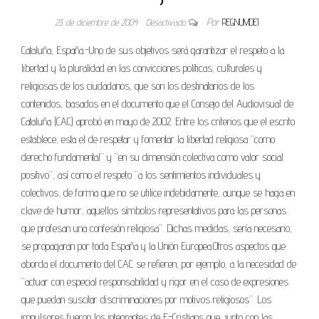
23 de diciembre de 2004
Desactivado
Por
REGNUMDEI
Cataluña, España.-Uno de sus objetivos será garantizar el respeto a la
libertad y la pluralidad en las convicciones políticas, culturales y
religiosas de los ciudadanos, que son los destinatarios de los
contenidos, basados en el documento que el Consejo del Audiovisual de
Cataluña (CAC) aprobó en mayo de 2002. Entre los criterios que el escrito
establece, esta el de respetar y fomentar la libertad religiosa “como
derecho fundamental” y “en su dimensión colectiva como valor social
positivo”, así como el respeto “a los sentimientos individuales y
colectivos, de forma que no se utilice indebidamente, aunque se haga en
clave de humor, aquellos símbolos representativos para las personas
que profesan una confesión religiosa”. Dichas medidas, sería necesario,
se propagaran por toda España y la Unión Europea.Otros aspectos que
aborda el documento del CAC se refieren, por ejemplo, a la necesidad de
“actuar con especial responsabilidad y rigor en el caso de expresiones
que puedan suscitar discriminaciones por motivos religiosos”. Los
impulsores fueron los integrantes de E-Cristians que, junto con las