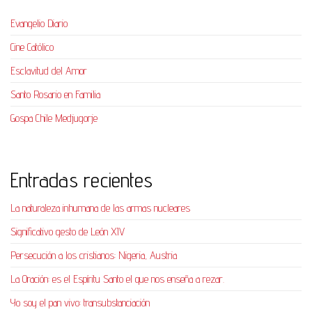
Evangelio Diario
Cine Católico
Esclavitud del Amor
Santo Rosario en Familia
Gospa Chile Medjugorje
Entradas recientes
La naturaleza inhumana de las armas nucleares
Significativo gesto de León XIV
Persecución a los cristianos: Nigeria, Austria
La Oración: es el Espíritu Santo el que nos enseña a rezar.
Yo soy el pan vivo: transubstanciación