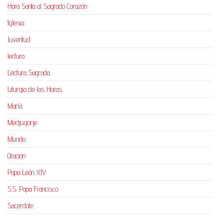
Hora Santa al Sagrado Corazón
Iglesia
Juventud
lectura
Lectura Sagrada
Liturgia de las Horas
María
Medjugorje
Mundo
Oración
Papa León XIV
S.S. Papa Francisco
Sacerdote