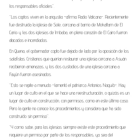
los responsables oficiales”.
“Los coptos viven en la angustia –afirma Radio Vaticana-. Recientemente
fue destruida la iglesia de Sole, cercana al barrio de Mokattam de El
Cario; y las dos iglesias de Imbaba, en pleno corazón de El Cairo fueron
atacadas e incendiadas.
En Quena, el gobernador copto fue dejado de lado por la oposición de los
salafistas. Cristianos que querían restaurar una iglesia cercana a Asuán
recibieron amenazas, y los dos custodios de una iglesia cercana a
Fayún fueron asesinados.
“Esto se repite a menudo –lamentó el patriarca Antonios Naguib-. Hay
un lugar de culto en el que se hace una reestructuración, o quizás es un
lugar de culto en construcción, con permisos, como en este último caso.
Pero la gente no conoce los procedimientos y considera que ha sido
construido sin permiso”.
“Y como sabe, para las iglesias siempre existe este procedimiento que
requiere un permiso por parte de los responsables, ya sea del