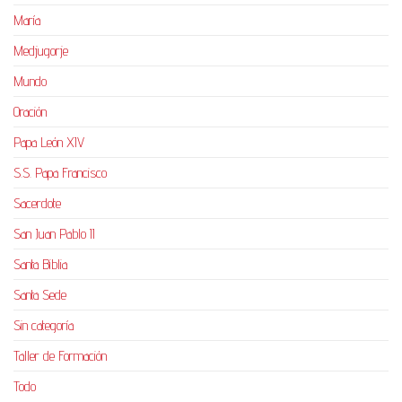
María
Medjugorje
Mundo
Oración
Papa León XIV
S.S. Papa Francisco
Sacerdote
San Juan Pablo II
Santa Biblia
Santa Sede
Sin categoría
Taller de Formación
Todo