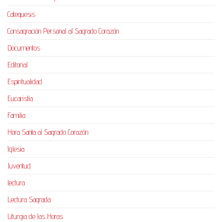
Catequesis
Consagración Personal al Sagrado Corazón
Documentos
Editorial
Espiritualidad
Eucaristía
Familia
Hora Santa al Sagrado Corazón
Iglesia
Juventud
lectura
Lectura Sagrada
Liturgia de las Horas