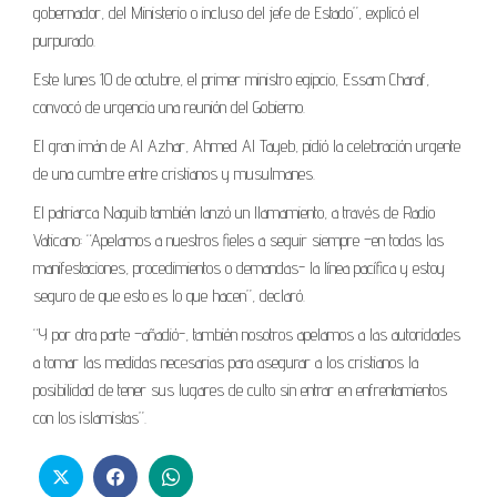
gobernador, del Ministerio o incluso del jefe de Estado”, explicó el
purpurado.
Este lunes 10 de octubre, el primer ministro egipcio, Essam Charaf,
convocó de urgencia una reunión del Gobierno.
El gran imán de Al Azhar, Ahmed Al Tayeb, pidió la celebración urgente
de una cumbre entre cristianos y musulmanes.
El patriarca Naguib también lanzó un llamamiento, a través de Radio
Vaticano: “Apelamos a nuestros fieles a seguir siempre –en todas las
manifestaciones, procedimientos o demandas- la línea pacífica y estoy
seguro de que esto es lo que hacen”, declaró.
“Y por otra parte –añadió-, también nosotros apelamos a las autoridades
a tomar las medidas necesarias para asegurar a los cristianos la
posibilidad de tener sus lugares de culto sin entrar en enfrentamientos
con los islamistas”.