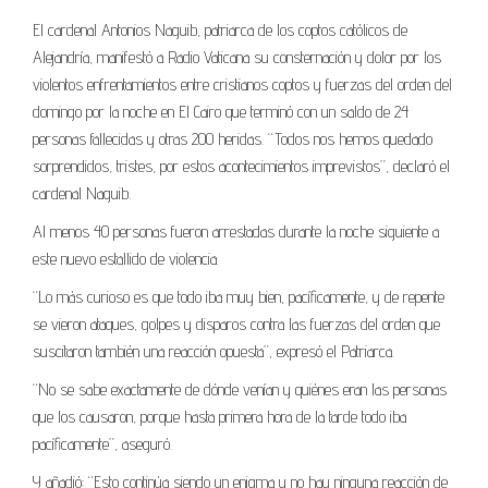
El cardenal Antonios Naguib, patriarca de los coptos católicos de
Alejandría, manifestó a Radio Vaticana su consternación y dolor por los
violentos enfrentamientos entre cristianos coptos y fuerzas del orden del
domingo por la noche en El Cairo que terminó con un saldo de 24
personas fallecidas y otras 200 heridas. “Todos nos hemos quedado
sorprendidos, tristes, por estos acontecimientos imprevistos”, declaró el
cardenal Naguib.
Al menos 40 personas fueron arrestadas durante la noche siguiente a
este nuevo estallido de violencia.
“Lo más curioso es que todo iba muy bien, pacíficamente, y de repente
se vieron ataques, golpes y disparos contra las fuerzas del orden que
suscitaron también una reacción opuesta”, expresó el Patriarca.
“No se sabe exactamente de dónde venían y quiénes eran las personas
que los causaron, porque hasta primera hora de la tarde todo iba
pacíficamente”, aseguró.
Y añadió: “Esto continúa siendo un enigma y no hay ninguna reacción de