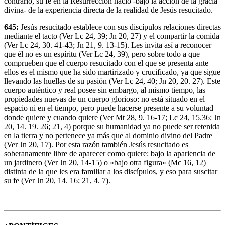
contrario, su fe en la Resurrección nació -bajo la acción de la gracia
divina- de la experiencia directa de la realidad de Jesús resucitado.
645:
Jesús resucitado establece con sus discípulos relaciones directas
mediante el tacto (Ver Lc 24, 39; Jn 20, 27) y el compartir la comida
(Ver Lc 24, 30. 41-43; Jn 21, 9. 13-15). Les invita así a reconocer
que él no es un espíritu (Ver Lc 24, 39), pero sobre todo a que
comprueben que el cuerpo resucitado con el que se presenta ante
ellos es el mismo que ha sido martirizado y crucificado, ya que sigue
llevando las huellas de su pasión (Ver Lc 24, 40; Jn 20, 20. 27). Este
cuerpo auténtico y real posee sin embargo, al mismo tiempo, las
propiedades nuevas de un cuerpo glorioso: no está situado en el
espacio ni en el tiempo, pero puede hacerse presente a su voluntad
donde quiere y cuando quiere (Ver Mt 28, 9. 16-17; Lc 24, 15.36; Jn
20, 14. 19. 26; 21, 4) porque su humanidad ya no puede ser retenida
en la tierra y no pertenece ya más que al dominio divino del Padre
(Ver Jn 20, 17). Por esta razón también Jesús resucitado es
soberanamente libre de aparecer como quiere: bajo la apariencia de
un jardinero (Ver Jn 20, 14-15) o «bajo otra figura» (Mc 16, 12)
distinta de la que les era familiar a los discípulos, y eso para suscitar
su fe (Ver Jn 20, 14. 16; 21, 4. 7).