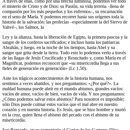
A través de ellas, como por una brecha luminosa, podemos ver todo
el misterio de Cristo y de Dios: su Pasión, su vida terrena –llena de
compasión por los más pequeños y los enfermos–, su encarnación
en el seno de María. Y podemos recorrer hasta sus orígenes toda la
historia de la salvación: las profecías –especialmente la del Siervo de
Yahvé–, los Salmos, la
Ley y la alianza, hasta la liberación de Egipto, la primera pascua y la
sangre de los corderos sacrificados; e incluso hasta los patriarcas
Abrahán, y luego, en la noche de los tiempos, hasta Abel y su
sangre que grita desde la tierra. Todo esto lo podemos verlo a través
de las llagas de Jesús Crucificado y Resucitado y, como María en el
Magnificat, podemos reconocer que «su misericordia llega a sus
fieles de generación en generación» (Lc 1,50).
Ante los trágicos acontecimientos de la historia humana, nos
sentimos a veces abatidos, y nos preguntamos: «¿Por qué?». La
maldad humana puede abrir en el mundo abismos, grandes vacíos:
vacíos de amor, vacíos de bien, vacíos de vida. Y nos preguntamos:
¿Cómo podemos salvar estos abismos? Para nosotros es imposible;
sólo Dios puede colmar estos vacíos que el mal abre en nuestro
corazón y en nuestra historia. Es Jesús, que se hizo hombre y murió
en la cruz, quien llena el abismo del pecado con el abismo de su
misericordia.
San Bernardo, en su comentario al Cantar de los Cantares (Disc.