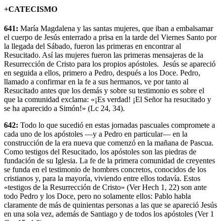
+CATECISMO
641:
María Magdalena y las santas mujeres, que iban a embalsamar
el cuerpo de Jesús enterrado a prisa en la tarde del Viernes Santo por
la llegada del Sábado, fueron las primeras en encontrar al
Resucitado. Así las mujeres fueron las primeras mensajeras de la
Resurrección de Cristo para los propios apóstoles. Jesús se apareció
en seguida a ellos, primero a Pedro, después a los Doce. Pedro,
llamado a confirmar en la fe a sus hermanos, ve por tanto al
Resucitado antes que los demás y sobre su testimonio es sobre el
que la comunidad exclama: «¡Es verdad! ¡El Señor ha resucitado y
se ha aparecido a Simón!» (Lc 24, 34).
642:
Todo lo que sucedió en estas jornadas pascuales compromete a
cada uno de los apóstoles —y a Pedro en particular— en la
construcción de la era nueva que comenzó en la mañana de Pascua.
Como testigos del Resucitado, los apóstoles son las piedras de
fundación de su Iglesia. La fe de la primera comunidad de creyentes
se funda en el testimonio de hombres concretos, conocidos de los
cristianos y, para la mayoría, viviendo entre ellos todavía. Estos
«testigos de la Resurrección de Cristo» (Ver Hech 1, 22) son ante
todo Pedro y los Doce, pero no solamente ellos: Pablo habla
claramente de más de quinientas personas a las que se apareció Jesús
en una sola vez, además de Santiago y de todos los apóstoles (Ver 1