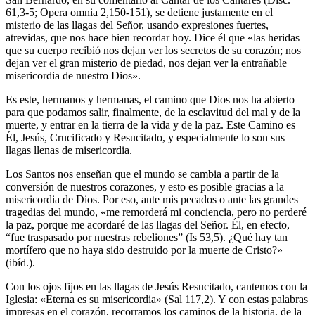
61,3-5; Opera omnia 2,150-151), se detiene justamente en el
misterio de las llagas del Señor, usando expresiones fuertes,
atrevidas, que nos hace bien recordar hoy. Dice él que «las heridas
que su cuerpo recibió nos dejan ver los secretos de su corazón; nos
dejan ver el gran misterio de piedad, nos dejan ver la entrañable
misericordia de nuestro Dios».
Es este, hermanos y hermanas, el camino que Dios nos ha abierto
para que podamos salir, finalmente, de la esclavitud del mal y de la
muerte, y entrar en la tierra de la vida y de la paz. Este Camino es
Él, Jesús, Crucificado y Resucitado, y especialmente lo son sus
llagas llenas de misericordia.
Los Santos nos enseñan que el mundo se cambia a partir de la
conversión de nuestros corazones, y esto es posible gracias a la
misericordia de Dios. Por eso, ante mis pecados o ante las grandes
tragedias del mundo, «me remorderá mi conciencia, pero no perderé
la paz, porque me acordaré de las llagas del Señor. Él, en efecto,
“fue traspasado por nuestras rebeliones” (Is 53,5). ¿Qué hay tan
mortífero que no haya sido destruido por la muerte de Cristo?»
(ibíd.).
Con los ojos fijos en las llagas de Jesús Resucitado, cantemos con la
Iglesia: «Eterna es su misericordia» (Sal 117,2). Y con estas palabras
impresas en el corazón, recorramos los caminos de la historia, de la