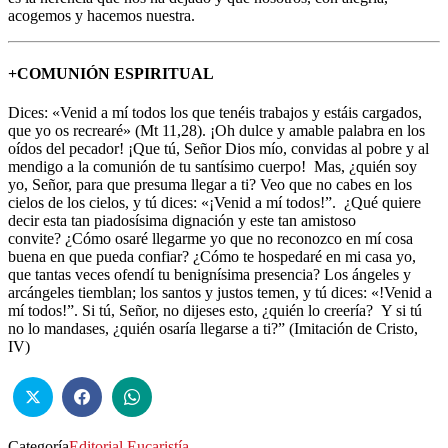
acogemos y hacemos nuestra.
+COMUNIÓN ESPIRITUAL
Dices: «Venid a mí todos los que tenéis trabajos y estáis cargados,
que yo os recrearé» (Mt 11,28). ¡Oh dulce y amable palabra en los
oídos del pecador! ¡Que tú, Señor Dios mío, convidas al pobre y al
mendigo a la comunión de tu santísimo cuerpo! Mas, ¿quién soy
yo, Señor, para que presuma llegar a ti? Veo que no cabes en los
cielos de los cielos, y tú dices: «¡Venid a mí todos!”. ¿Qué quiere
decir esta tan piadosísima dignación y este tan amistoso
convite? ¿Cómo osaré llegarme yo que no reconozco en mí cosa
buena en que pueda confiar? ¿Cómo te hospedaré en mi casa yo,
que tantas veces ofendí tu benignísima presencia? Los ángeles y
arcángeles tiemblan; los santos y justos temen, y tú dices: «!Venid a
mí todos!”. Si tú, Señor, no dijeses esto, ¿quién lo creería? Y si tú
no lo mandases, ¿quién osaría llegarse a ti?” (Imitación de Cristo,
IV)
Categoría
Editorial
Eucaristía