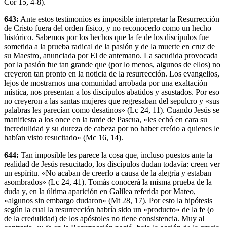
Cor 15, 4-8).
643:
Ante estos testimonios es imposible interpretar la Resurrección
de Cristo fuera del orden físico, y no reconocerlo como un hecho
histórico. Sabemos por los hechos que la fe de los discípulos fue
sometida a la prueba radical de la pasión y de la muerte en cruz de
su Maestro, anunciada por El de antemano. La sacudida provocada
por la pasión fue tan grande que (por lo menos, algunos de ellos) no
creyeron tan pronto en la noticia de la resurrección. Los evangelios,
lejos de mostrarnos una comunidad arrobada por una exaltación
mística, nos presentan a los discípulos abatidos y asustados. Por eso
no creyeron a las santas mujeres que regresaban del sepulcro y «sus
palabras les parecían como desatinos» (Lc 24, 11). Cuando Jesús se
manifiesta a los once en la tarde de Pascua, «les echó en cara su
incredulidad y su dureza de cabeza por no haber creído a quienes le
habían visto resucitado» (Mc 16, 14).
644:
Tan imposible les parece la cosa que, incluso puestos ante la
realidad de Jesús resucitado, los discípulos dudan todavía: creen ver
un espíritu. «No acaban de creerlo a causa de la alegría y estaban
asombrados» (Lc 24, 41). Tomás conocerá la misma prueba de la
duda y, en la última aparición en Galilea referida por Mateo,
«algunos sin embargo dudaron» (Mt 28, 17). Por esto la hipótesis
según la cual la resurrección habría sido un «producto» de la fe (o
de la credulidad) de los apóstoles no tiene consistencia. Muy al