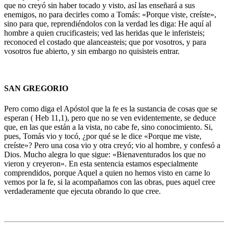
que no creyó sin haber tocado y visto, así las enseñará a sus
enemigos, no para decirles como a Tomás: «Porque viste, creíste»,
sino para que, reprendiéndolos con la verdad les diga: He aquí al
hombre a quien crucificasteis; ved las heridas que le inferisteis;
reconoced el costado que alanceasteis; que por vosotros, y para
vosotros fue abierto, y sin embargo no quisisteis entrar.
SAN GREGORIO
Pero como diga el Apóstol que la fe es la sustancia de cosas que se
esperan ( Heb 11,1), pero que no se ven evidentemente, se deduce
que, en las que están a la vista, no cabe fe, sino conocimiento. Si,
pues, Tomás vio y tocó, ¿por qué se le dice «Porque me viste,
creíste»? Pero una cosa vio y otra creyó; vio al hombre, y confesó a
Dios. Mucho alegra lo que sigue: «Bienaventurados los que no
vieron y creyeron». En esta sentencia estamos especialmente
comprendidos, porque Aquel a quien no hemos visto en carne lo
vemos por la fe, si la acompañamos con las obras, pues aquel cree
verdaderamente que ejecuta obrando lo que cree.