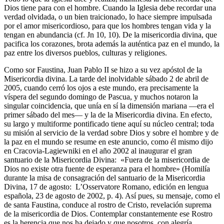
Dios tiene para con el hombre. Cuando la Iglesia debe recordar una
verdad olvidada, o un bien traicionado, lo hace siempre impulsada
por el amor misericordioso, para que los hombres tengan vida y la
tengan en abundancia (cf. Jn 10, 10). De la misericordia divina, que
pacifica los corazones, brota además la auténtica paz en el mundo, la
paz entre los diversos pueblos, culturas y religiones.
Como sor Faustina, Juan Pablo II se hizo a su vez apóstol de la
Misericordia divina. La tarde del inolvidable sábado 2 de abril de
2005, cuando cerró los ojos a este mundo, era precisamente la
víspera del segundo domingo de Pascua, y muchos notaron la
singular coincidencia, que unía en sí la dimensión mariana —era el
primer sábado del mes— y la de la Misericordia divina. En efecto,
su largo y multiforme pontificado tiene aquí su núcleo central; toda
su misión al servicio de la verdad sobre Dios y sobre el hombre y de
la paz en el mundo se resume en este anuncio, como él mismo dijo
en Cracovia-Lagiewniki en el año 2002 al inaugurar el gran
santuario de la Misericordia Divina: «Fuera de la misericordia de
Dios no existe otra fuente de esperanza para el hombre» (Homilía
durante la misa de consagración del santuario de la Misericordia
Divina, 17 de agosto: L’Osservatore Romano, edición en lengua
española, 23 de agosto de 2002, p. 4). Así pues, su mensaje, como el
de santa Faustina, conduce al rostro de Cristo, revelación suprema
de la misericordia de Dios. Contemplar constantemente ese Rostro
es la herencia que nos ha dejado y que nosotros, con alegría,