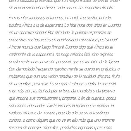
personalidades presentes, que son responsables de primer orden
de la vida nacional en Benin, cada uno en su respectivo ámbito.
En mis intervenciones anteriores, he unido frecuentemente la
palabra África a la de esperanza. Lo hice hace dos años en Luanda,
en un contexto sinodal. Por otro lado, la palabra esperanza se
encuentra muchas veces en la Exhortación apostólica postsinodal
Africae munus que luego firmaré. Cuando digo que África es el
continente de la esperanza, no hago retórica fácil, sino expreso
simplemente una convicción personal, que es también de la Iglesia.
Con demasiada frecuencia nuestra mente se queda en prejuicios o
imágenes que dan una visión negativa de la realidad africana, fruto
de un análisis pesimista. Es siempre tentador señalar lo que está
mal; más aún, es fácil adoptar el tono del moralista o del experto,
que impone sus conclusiones y propone, a fin de cuentas, pocas
soluciones adecuadas. Existe también la tentación de analizar la
realidad africana de manera parecida a la de un antropólogo
curioso, o como alguien que no ve en ella más que una enorme
reserva de energía, minerales, productos agrícolas y recursos