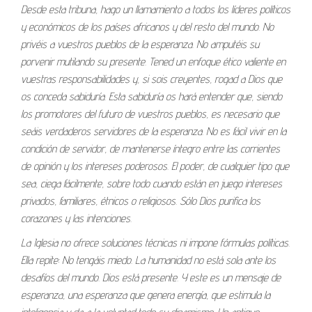
Desde esta tribuna, hago un llamamiento a todos los líderes políticos
y económicos de los países africanos y del resto del mundo. No
privéis a vuestros pueblos de la esperanza. No amputéis su
porvenir mutilando su presente. Tened un enfoque ético valiente en
vuestras responsabilidades y, si sois creyentes, rogad a Dios que
os conceda sabiduría. Esta sabiduría os hará entender que, siendo
los promotores del futuro de vuestros pueblos, es necesario que
seáis verdaderos servidores de la esperanza. No es fácil vivir en la
condición de servidor, de mantenerse íntegro entre las corrientes
de opinión y los intereses poderosos. El poder, de cualquier tipo que
sea, ciega fácilmente, sobre todo cuando están en juego intereses
privados, familiares, étnicos o religiosos. Sólo Dios purifica los
corazones y las intenciones.
La Iglesia no ofrece soluciones técnicas ni impone fórmulas políticas.
Ella repite: No tengáis miedo. La humanidad no está sola ante los
desafíos del mundo. Dios está presente. Y este es un mensaje de
esperanza, una esperanza que genera energía, que estimula la