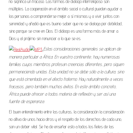
no significa un fracaso. Las formas de diálogo interreligioso son
múltiples. La cooperación en el ámbito social o cultural pueden ayudar a
las personas a comprenderse mejor a sí mismas y a vivir juntos con
serenidad y añadió que es bueno saber que no se dialoga por debilidad,
sino porque se cree en Dios. El diálogo es una forma más de amar a
Dios y al prójimo sin renunciar a lo que se es.
Estas consideraciones generales se aplican de
manera particular a África. En vuestro continente, hay numerosas
familias cuyos miembros profesan creencias diferentes, pero siguen
permaneciendo unidas. Esta unidad no se debe sólo a la cultura, sino
que está cimentada en el afecto fraterno. Hay naturalmente a veces
fracasos, pero también muchos éxitos. En este ámbito concreto,
África puede ofrecer a todos materia de reflexión y ser así una
fuente de esperanza.
El buen entendimiento entre las culturas, la consideración la consideración
no altiva de unos hacia otros y el respeto de los derechos de cada uno,
son un deber vital. Se ha de enseñar esto a todos los fieles de las