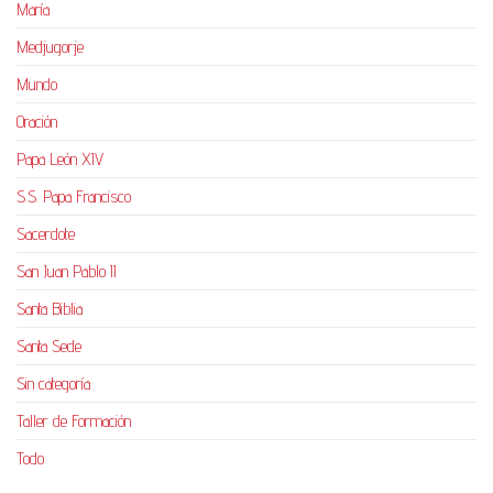
María
Medjugorje
Mundo
Oración
Papa León XIV
S.S. Papa Francisco
Sacerdote
San Juan Pablo II
Santa Biblia
Santa Sede
Sin categoría
Taller de Formación
Todo