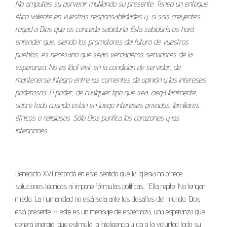
No amputéis su porvenir mutilando su presente. Tened un enfoque
ético valiente en vuestras responsabilidades y, si sois creyentes,
rogad a Dios que os conceda sabiduría. Esta sabiduría os hará
entender que, siendo los promotores del futuro de vuestros
pueblos, es necesario que seáis verdaderos servidores de la
esperanza. No es fácil vivir en la condición de servidor, de
mantenerse íntegro entre las corrientes de opinión y los intereses
poderosos. El poder, de cualquier tipo que sea, ciega fácilmente,
sobre todo cuando están en juego intereses privados, familiares,
étnicos o religiosos. Sólo Dios purifica los corazones y las
intenciones.
Benedicto XVI recordó en este sentido que la Iglesia no ofrece
soluciones técnicas ni impone fórmulas políticas. “Ella repite: No tengan
miedo. La humanidad no está sola ante los desafíos del mundo. Dios
está presente. Y este es un mensaje de esperanza, una esperanza que
genera energía, que estimula la inteligencia y da a la voluntad todo su