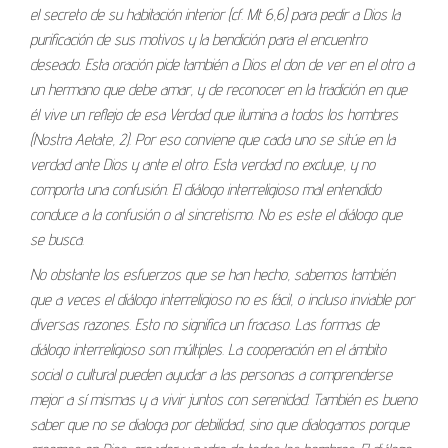
el secreto de su habitación interior (cf. Mt 6,6) para pedir a Dios la
purificación de sus motivos y la bendición para el encuentro
deseado. Esta oración pide también a Dios el don de ver en el otro a
un hermano que debe amar, y de reconocer en la tradición en que
él vive un reflejo de esa Verdad que ilumina a todos los hombres
(Nostra Aetate, 2). Por eso conviene que cada uno se sitúe en la
verdad ante Dios y ante el otro. Esta verdad no excluye, y no
comporta una confusión. El diálogo interreligioso mal entendido
conduce a la confusión o al sincretismo. No es este el diálogo que
se busca.
No obstante los esfuerzos que se han hecho, sabemos también
que a veces el diálogo interreligioso no es fácil, o incluso inviable por
diversas razones. Esto no significa un fracaso. Las formas de
diálogo interreligioso son múltiples. La cooperación en el ámbito
social o cultural pueden ayudar a las personas a comprenderse
mejor a sí mismas y a vivir juntos con serenidad. También es bueno
saber que no se dialoga por debilidad, sino que dialogamos porque