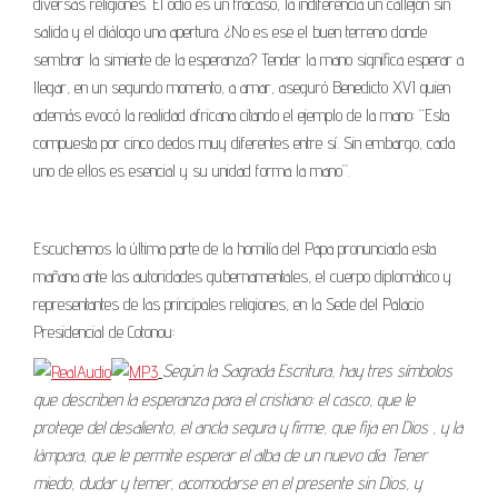
diversas religiones. El odio es un fracaso, la indiferencia un callejón sin
salida y el diálogo una apertura. ¿No es ese el buen terreno donde
sembrar la simiente de la esperanza? Tender la mano significa esperar a
llegar, en un segundo momento, a amar, aseguró Benedicto XVI quien
además evocó la realidad africana citando el ejemplo de la mano: “Esta
compuesta por cinco dedos muy diferentes entre sí. Sin embargo, cada
uno de ellos es esencial y su unidad forma la mano”.
Escuchemos la última parte de la homilía del Papa pronunciada esta
mañana ante las autoridades gubernamentales, el cuerpo diplomático y
representantes de las principales religiones, en la Sede del Palacio
Presidencial de Cotonou:
Según la Sagrada Escritura, hay tres símbolos
que describen la esperanza para el cristiano: el casco, que le
protege del desaliento, el ancla segura y firme, que fija en Dios , y la
lámpara, que le permite esperar el alba de un nuevo día. Tener
miedo, dudar y temer, acomodarse en el presente sin Dios, y