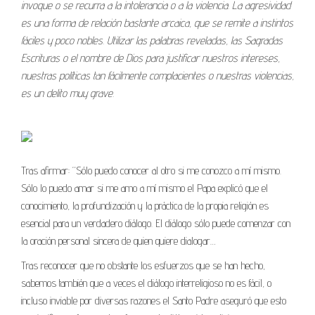
invoque o se recurra a la intolerancia o a la violencia. La agresividad
es una forma de relación bastante arcaica, que se remite a instintos
fáciles y poco nobles. Utilizar las palabras reveladas, las Sagradas
Escrituras o el nombre de Dios para justificar nuestros intereses,
nuestras políticas tan fácilmente complacientes o nuestras violencias,
es un delito muy grave.
Tras afirmar: “Sólo puedo conocer al otro si me conozco a mí mismo.
Sólo lo puedo amar si me amo a mí mismo el Papa explicó que el
conocimiento, la profundización y la práctica de la propia religión es
esencial para un verdadero diálogo. El diálogo sólo puede comenzar con
la oración personal sincera de quien quiere dialogar…
Tras reconocer que no obstante los esfuerzos que se han hecho,
sabemos también que a veces el diálogo interreligioso no es fácil, o
incluso inviable por diversas razones el Santo Padre aseguró que esto