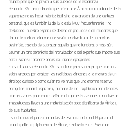
mundo para que no priven a sus pueblos de la esperanza.
Benedicto XVI ha destacado que referirse a África como continente de la
esperanza no es hacer retórica fácil sino la expresión de una certeza
personal, que es también la de la Iglesia. Muy frecuentemente –ha
destacado- nuestro espíritu se detiene en prejuicios o en imágenes que
dan de la realidad africana una visión negativa fruto de un análisis
pesimista, tratando de subrayar aquello que no funciona, o más aún,
asumir un tono perentorio del moralizador o del experto que impone sus
conclusiones y propone pocas soluciones apropiadas.
En su discurso Benedicto XVI se detiene para subrayar que muchos
están tentados por analizar las realidades africanas a la manera de un
etnólogo curioso o como quien no ve más que una enorme reserva
energética, mineral, agrícola y humana de fácil explotación por intereses
muchas veces poco nobles, añadiendo que estas visiones reductivas e
irrespetuosas llevan a una materialización poco dignificante de África y
de sus habitantes.
Escuchemos algunos momentos de este encuentro del Papa con el
mundo político y diplomático de África, celebrado en el Palacio de