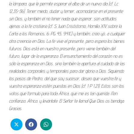
la lámpara, que le permite esperar el alba de un nuevo día (cf. Lc
12,35-36). Tener miedo, dudar y temer, acomodarse en el presente
sin Dios, y también el no tener nada que esperar, son actitudes
ajenas a la fe cristiana (cf. S. Juan Crisóstomo, Homilía XIV sobre la
Carta a los Romanos, 6: PG 45, 941C) y también, creo yo, a cualquier
otra creencia en Dios. La fe vive el presente, pero espera los bienes
futuros. Dios está en nuestro presente, pero viene también del
futuro, lugar de la esperanza. El ensanchamiento del corazón no es
sólo la esperanza en Dios, sino también la apertura al cuidado de las
realidades corporales y temporales para dar gloria a Dios. Siguiendo
los pasos de Pedro, del que soy sucesor, deseo que vuestra fe y
vuestra esperanza estén puestas en Dios (cf. 1 P 1,21). Estos son los
votos que formulo para toda África, que me es tan querida. ¡Ten
confianza, África, y levántate. El Señor te llama! Que Dios os bendiga.
Gracias.