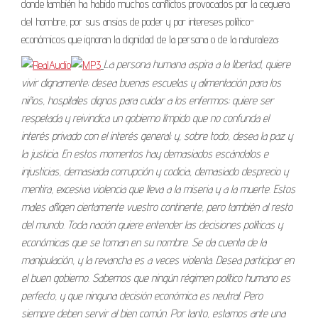
donde también ha habido muchos conflictos provocados por la ceguera
del hombre, por sus ansias de poder y por intereses político-
económicos que ignoran la dignidad de la persona o de la naturaleza:
La persona humana aspira a la libertad, quiere
vivir dignamente; desea buenas escuelas y alimentación para los
niños, hospitales dignos para cuidar a los enfermos; quiere ser
respetada y reivindica un gobierno límpido que no confunda el
interés privado con el interés general; y, sobre todo, desea la paz y
la justicia. En estos momentos hay demasiados escándalos e
injusticias, demasiada corrupción y codicia, demasiado desprecio y
mentira, excesiva violencia que lleva a la miseria y a la muerte. Estos
males afligen ciertamente vuestro continente, pero también al resto
del mundo. Toda nación quiere entender las decisiones políticas y
económicas que se toman en su nombre. Se da cuenta de la
manipulación, y la revancha es a veces violenta. Desea participar en
el buen gobierno. Sabemos que ningún régimen político humano es
perfecto, y que ninguna decisión económica es neutral. Pero
siempre deben servir al bien común. Por tanto, estamos ante una