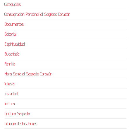
Catequesis
Consagración Personal al Sagrado Corazón
Documentos
Editorial
Espiritualidad
Eucaristía
Familia
Hora Santa al Sagrado Corazón
Iglesia
Juventud
lectura
Lectura Sagrada
Liturgia de las Horas