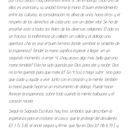
por cinco dedos muy diferentes entre sí. Sin embargo, cada uno de
ellos es esencial y su unidad forma la mano. El buen entendimiento
entre las culturas, la consideración no altiva de unos hacia otros y el
respeto de los derechos de cada uno, son un deber vital. Se ha de
enseñar esto a todos los fieles de las diversas religiones. El odio es
un fracaso, la indiferencia un callejón sin salida y el diálogo una
apertura. ¿No es ese el buen terreno donde sembrar la simiente de
la esperanza? Tender la mano significa esperar a llegar, en un
segundo momento, a amar. Y, ¿hay acaso algo más bello que una
mano tendida? Esta ha sido querida por Dios para dar y recibir. Dios
no la ha querido para que mate (cf. Gn 4,1ss) o haga sufrir, sino para
que cuide y ayude a vivir. Junto con el corazón y la mente, también
la mano puede hacerse un instrumento de diálogo. Puede hacer
florecer la esperanza, sobre todo cuando la mente balbucea y el
corazón recela.
Según la Sagrada Escritura, hay tres símbolos que describen la
esperanza para el cristiano: el casco, que le protege del desaliento
(cf. 1 Ts 5,8), el ancla segura y firme, que fija en Dios (cf. Hb 6,19 ), y