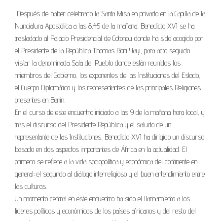
Después de haber celebrado la Santa Misa en privado en la Capilla de la
Nunciatura Apostólica a las 8,45 de la mañana, Benedicto XVI se ha
trasladado al Palacio Presidencial de Cotonou donde ha sido acogido por
el Presidente de la República Thomas Boni Yayi, para acto seguido
visitar la denominada Sala del Pueblo donde están reunidos los
miembros del Gobierno, los exponentes de las Instituciones del Estado,
el Cuerpo Diplomático y los representantes de las principales Religiones
presentes en Benín.
En el curso de este encuentro iniciado a las 9 de la mañana hora local, y
tras el discurso del Presidente República y el saludo de un
representante de las Instituciones, Benedicto XVI ha dirigido un discurso
basado en dos aspectos importantes de África en la actualidad. El
primero se refiere a la vida sociopolítica y económica del continente en
general; el segundo al diálogo interreligioso y el buen entendimiento entre
las culturas.
Un momento central en este encuentro ha sido el llamamiento a los
líderes políticos y económicos de los países africanos y del resto del