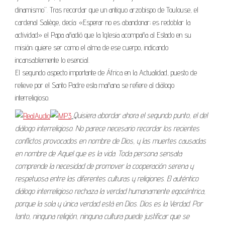
dinamismo”. Tras recordar que un antiguo arzobispo de Toulouse, el
cardenal Saliège, decía: «Esperar no es abandonar; es redoblar la
actividad» el Papa añadió que la Iglesia acompaña al Estado en su
misión; quiere ser como el alma de ese cuerpo, indicando
incansablemente lo esencial.
El segundo aspecto importante de África en la Actualidad, puesto de
relieve por el Santo Padre esta mañana se refiere al diálogo
interreligioso.
Quisiera abordar ahora el segundo punto, el del
diálogo interreligioso. No parece necesario recordar los recientes
conflictos provocados en nombre de Dios, y las muertes causadas
en nombre de Aquel que es la vida. Toda persona sensata
comprende la necesidad de promover la cooperación serena y
respetuosa entre las diferentes culturas y religiones. El auténtico
diálogo interreligioso rechaza la verdad humanamente egocéntrica,
porque la sola y única verdad está en Dios. Dios es la Verdad. Por
tanto, ninguna religión, ninguna cultura puede justificar que se