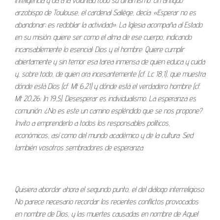
inteligencia y da a la voluntad todo su dinamismo. Un antiguo
arzobispo de Toulouse, el cardenal Saliège, decía: «Esperar no es
abandonar; es redoblar la actividad». La Iglesia acompaña al Estado
en su misión; quiere ser como el alma de ese cuerpo, indicando
incansablemente lo esencial: Dios y el hombre. Quiere cumplir
abiertamente y sin temor esa tarea inmensa de quien educa y cuida
y, sobre todo, de quien ora incesantemente (cf. Lc 18,1), que muestra
dónde está Dios (cf. Mt 6,21) y dónde está el verdadero hombre (cf.
Mt 20,26; Jn 19,5). Desesperar es individualismo. La esperanza es
comunión. ¿No es este un camino espléndido que se nos propone?
Invito a emprenderlo a todos los responsables políticos,
económicos, así como del mundo académico y de la cultura. Sed
también vosotros sembradores de esperanza.
Quisiera abordar ahora el segundo punto, el del diálogo interreligioso.
No parece necesario recordar los recientes conflictos provocados
en nombre de Dios, y las muertes causadas en nombre de Aquel