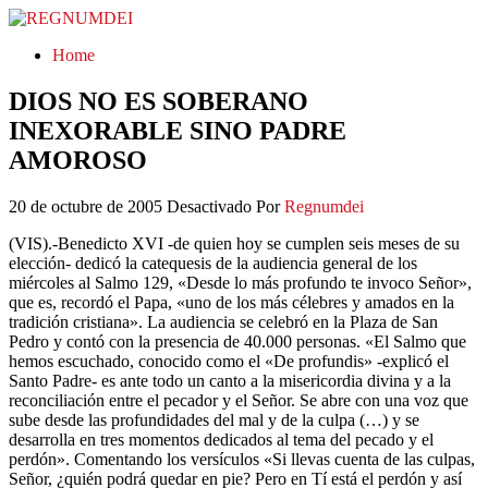
REGNUMDEI
Home
DIOS NO ES SOBERANO
INEXORABLE SINO PADRE
AMOROSO
20 de octubre de 2005
Desactivado
Por
Regnumdei
(VIS).-Benedicto XVI -de quien hoy se cumplen seis meses de su
elección- dedicó la catequesis de la audiencia general de los
miércoles al Salmo 129, «Desde lo más profundo te invoco Señor»,
que es, recordó el Papa, «uno de los más célebres y amados en la
tradición cristiana». La audiencia se celebró en la Plaza de San
Pedro y contó con la presencia de 40.000 personas. «El Salmo que
hemos escuchado, conocido como el «De profundis» -explicó el
Santo Padre- es ante todo un canto a la misericordia divina y a la
reconciliación entre el pecador y el Señor. Se abre con una voz que
sube desde las profundidades del mal y de la culpa (…) y se
desarrolla en tres momentos dedicados al tema del pecado y el
perdón». Comentando los versículos «Si llevas cuenta de las culpas,
Señor, ¿quién podrá quedar en pie? Pero en Tí está el perdón y así