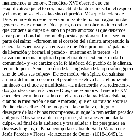
mantenemos tu temor», Benedicto XVI observó que era
«significativo que el temor, una actitud donde se mezclan el respeto
y el amor, no sea el castigo sino el perdón. Más que la cólera de
Dios, en nosotros debe provocar un santo temor su magnanimidad
generosa y desarmante. Dios, pues, no es un soberano inexorable
que condena al culpable, sino un padre amoroso al que debemos
amar por su bondad siempre dispuesta a perdonar». En la segunda
parte del salmo, «florecen en el corazón del salmista arrepentido la
espera, la esperanza y la certeza de que Dios pronunciará palabras
de liberación y borrará el pecado», mientras en la tercera, «la
salvación personal implorada por el orante se extiende a toda la
comunidad» y «se enraiza en la fe histórica del pueblo de la alianza,
redimido por el Señor no sólo de las angustias de la opresión egipcia
sino de todas sus culpas». De ese modo, «la súplica del salmista
arranca del mundo oscuro del pecado y se eleva hasta el horizonte
luminoso en el que se manifiestan «la misericordia y la redención»,
dos grandes características de Dios, que es amor». Benedicto XVI
encuadró por último el salmo en el surco de la tradición cristiana,
citando la meditación de san Ambrosio, que en su tratado sobre la
Penitencia escribe: «Ninguno pierda la confianza, ninguno
desespere de las divinas recompensas, aunque lo remuerdan pecados
antiguos. Dios sabe cambiar de parecer, si tú sabes enmendar la
culpa». Al final de la audiencia y tras saludar a los peregrinos en
diversas lenguas, el Papa bendijo la estatua de Santa Mariana de
Jesús Paredes y Flores, «la Azucena de Quito» (1618-1645), la