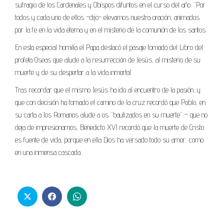
sufragio de los Cardenales y Obispos difuntos en el curso del año. “Por
todos y cada uno de ellos –dijo- elevamos nuestra oración, animados
por la fe en la vida eterna y en el misterio de la comunión de los santos.
En esta especial homilía el Papa destacó el pasaje tomado del Libro del
profeta Oseas que alude a la resurrección de Jesús, al misterio de su
muerte y de su despertar a la vida inmortal.
Tras recordar que el mismo Jesús ha ido al encuentro de la pasión, y
que con decisión ha tomado el camino de la cruz recordó que Pablo, en
su carta a los Romanos alude a os “bautizados en su muerte” – que no
deja de impresionarnos, Benedicto XVI recordó que la muerte de Cristo
es fuente de vida, porque en ella Dios ha versado todo su amor, como
en una inmensa cascada.