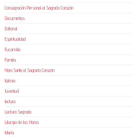
Consagración Personal al Sagrado Corazón
Documentos
Editorial
Espiritualidad
Eucaristía
Familia
Hora Santa al Sagrado Corazón
Iglesia
Juventud
lectura
Lectura Sagrada
Liturgia de las Horas
María