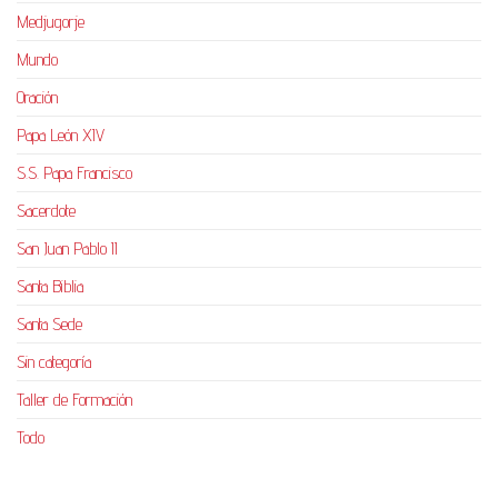
Medjugorje
Mundo
Oración
Papa León XIV
S.S. Papa Francisco
Sacerdote
San Juan Pablo II
Santa Biblia
Santa Sede
Sin categoría
Taller de Formación
Todo