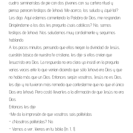
cuatro seminaristas de pie con dos jóvenes con su cartera ritual y
pienso: parecen testigos de Jehová. Me acerco, los saludo y ¿qué tal?
Les digo. Aquí estamos comentando la Palabra de Dios, me responden.
Dirigiéndome a los dos les pregunto ¿sois católicos? No, somos
testigos de Jehová. Nos saludamos muy cordialmente y seguimos
hablando.
A los pocos minutos, pensando que ellos niegan la divinidad de Jesús,
cuestión básica de nuestra fe cristiana, les dije si ellos creían que
Jesucristo era Dios. La respuesta no era clara; yo insistí en la pregunta
varias veces ante lo que venían diciendo que sólo Jehová era Dios y que
no había más que un Dios. Entonces según vosotros, Jesús no es Dios,
les dije; y no tuvieron más remedio que contestarme que no; que el único
Dios era Jehová. Pero costó llevarles a la afirmación de que Jesús no era
Dios.
Entonces les dije:
-Me da la impresión de que vosotros sois politeístas
– ¿Nosotros politeístas? No.
– Vamos a ver, léenos en tu biblia (Jn. 1, 1).