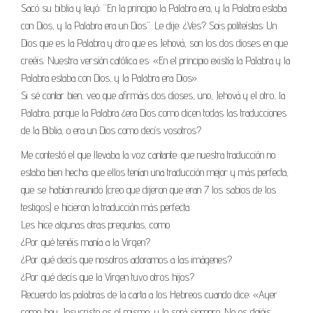
Sacó su biblia y leyó: “En la principio la Palabra era, y la Palabra estaba
con Dios, y la Palabra era un Dios”. Le dije: ¿Ves? Sois politeístas: Un
Dios que es la Palabra y otro que es Jehová, son los dos dioses en que
creéis. Nuestra versión católica es: «En el principio existía la Palabra y la
Palabra estaba con Dios, y la Palabra era Dios».
Si sé contar bien, veo que afirmáis dos dioses, uno, Jehová y el otro, la
Palabra, porque la Palabra ¿era Dios como dicen todas las traducciones
de la Biblia, o era un Dios como decís vosotros?
Me contestó el que llevaba la voz cantante: que nuestra traducción no
estaba bien hecha; que ellos tenían una traducción mejor y más perfecta,
que se habían reunido (creo que dijeron que eran 7 los sabios de los
testigos) e hicieron la traducción más perfecta.
Les hice algunas otras preguntas, como
¿Por qué tenéis manía a la Virgen?
¿Por qué decís que nosotros adoramos a las imágenes?
¿Por qué decís que la Virgen tuvo otros hijos?
Recuerdo las palabras de la carta a los Hebreos cuando dice: «Ayer
como hoy, Jesucristo es el mismo, y lo será siempre. No os dejéis