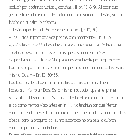
seducir por doctrinas varias y extrañas”. (Hbr. 13, 8-9). Al decir que
Jesucristo es el mismo, está reafirmando la divinidad de Jesús, verdad
básica de nuestra fe cristiana.
Y Jesús dijo:»Yo y el Padre somos uno. »» (Jn. 10, 30).
«Los judíos trajeron otra vez piedras para apedrearle» (Jn. 10, 31).
«Jesús les dijo: « Muchas obras buenas que vienen del Padre os he
mostrado. ¿Por cuál de esas obras queréis apedrearme? ».Le
respondieron los judíos: « No queremos apedrearte por ninguna obra
buena, sino por una blasfemia y porque tú, siendo hombre, te haces a ti
mismo Dios. »» (Jn. 10, 30-33).
Los testigos de Jehová traducen estas últimas palabras diciendo te
haces a ti mismo un Dios. Es la misma traducción que en el primer
versículo del Evangelio de S. Juan: “y La Palabra era un Dios” traducen
ellos como hemos visto antes en Jn, 1.1. No tendrían por qué intentar
apedrearle si hubiese dicho que era un dios, (Los gentiles tenían muchos
dioses) pero la pregunta del sumo sacerdote no era esa; le quieren
apedrear porque se hacía Dios.