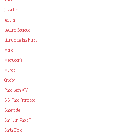
Juventud
lectura
Lectura Sagrada
Liturgia de las Horas
María
Medjugorje
Mundo
Oración
Papa León XIV
S.S. Papa Francisco
Sacerdote
San Juan Pablo II
Santa Biblia