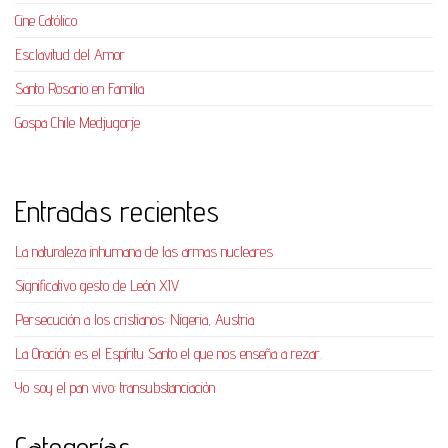
Cine Católico
Esclavitud del Amor
Santo Rosario en Familia
Gospa Chile Medjugorje
Entradas recientes
La naturaleza inhumana de las armas nucleares
Significativo gesto de León XIV
Persecución a los cristianos: Nigeria, Austria
La Oración: es el Espíritu Santo el que nos enseña a rezar.
Yo soy el pan vivo: transubstanciación
Categorías