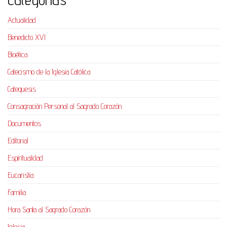
Actualidad
Benedicto XVI
Bioética
Catecismo de la Iglesia Católica
Catequesis
Consagración Personal al Sagrado Corazón
Documentos
Editorial
Espiritualidad
Eucaristía
Familia
Hora Santa al Sagrado Corazón
Iglesia