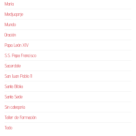
María
Medjugorje
Mundo
Oración
Papa León XIV
S.S. Papa Francisco
Sacerdote
San Juan Pablo II
Santa Biblia
Santa Sede
Sin categoría
Taller de Formación
Todo