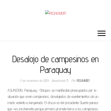
REGNUMDEI
Desalojo de campesinos en
Paraguay
11 de noviembre de 2004
Desactivado
Por
REGNUMDEI
ASUNCION, Paraguay.- Obispos se manifiestan preocupados por la
situación que viven campesinos, desalojados de asentamientos de un
modo violento e inesperado. El discurso del presidente Duarte parece
que «es incoherente porque primero promete tierra a los campesinos