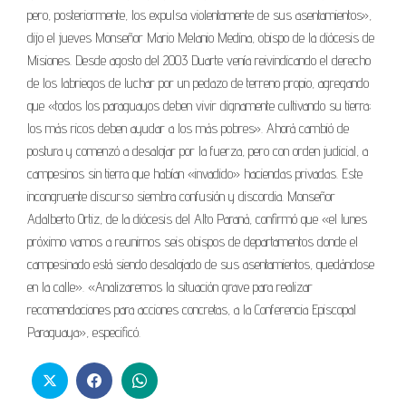
pero, posteriormente, los expulsa violentamente de sus asentamientos»,
dijo el jueves Monseñor Mario Melanio Medina, obispo de la diócesis de
Misiones. Desde agosto del 2003 Duarte venía reivindicando el derecho
de los labriegos de luchar por un pedazo de terreno propio, agregando
que «todos los paraguayos deben vivir dignamente cultivando su tierra;
los más ricos deben ayudar a los más pobres». Ahorá cambió de
postura y comenzó a desalojar por la fuerza, pero con orden judicial, a
campesinos sin tierra que habían «invadido» haciendas privadas. Este
incongruente discurso siembra confusión y discordia. Monseñor
Adalberto Ortiz, de la diócesis del Alto Paraná, confirmó que «el lunes
próximo vamos a reunirnos seis obispos de departamentos donde el
campesinado está siendo desalojado de sus asentamientos, quedándose
en la calle». «Analizaremos la situación grave para realizar
recomendaciones para acciones concretas, a la Conferencia Episcopal
Paraguaya», especificó.