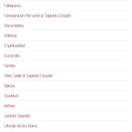
Catequesis
Consagración Personal al Sagrado Corazón
Documentos
Editorial
Espiritualidad
Eucaristía
Familia
Hora Santa al Sagrado Corazón
Iglesia
Juventud
lectura
Lectura Sagrada
Liturgia de las Horas