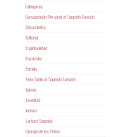
Catequesis
Consagración Personal al Sagrado Corazón
Documentos
Editorial
Espiritualidad
Eucaristía
Familia
Hora Santa al Sagrado Corazón
Iglesia
Juventud
lectura
Lectura Sagrada
Liturgia de las Horas