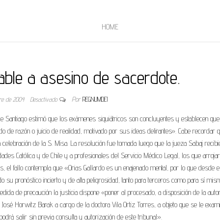
HOME
able a asesino de sacerdote.
bre de 2004
Desactivado
Por
REGNUMDEI
 de Santiago estimó que los exámenes siquiátricos son concluyentes y establecen que
o de razón o juicio de realidad, motivado por sus ideas delirantes». Cabe recordar q
a celebración de la S. Misa. La resolución fue tomada luego que la jueza Sabaj recibi
ades Católica y de Chile y a profesionales del Servicio Médico Legal, los que arroja
s, el fallo contempla que «Orias Gallardo es un enajenado mental, por lo que desde e
do su pronóstico incierto y de alta peligrosidad, tanto para terceros como para sí mis
ida de precaución la justicia dispone «poner al procesado, a disposición de la auto
r. José Horwitz Barak a cargo de la doctora Vila Ortiz Torres, a objeto que se le exam
odrá salir sin previa consulta y autorización de este tribunal».