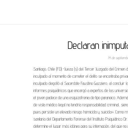
REGNUMDEI
Declaran inimput
14 de septiem
Santiago, Chile (FD).-Jueza (s) del Tercer Juzgado del Crimen
inculpado al momento de cometer el delito se encontraba privad
inculpado degolló al Sacerdote Faustino Gazziero, al concluir l
informes psiquiátricos que encargó a expertos de las universid
el joven padece de una esquizofrenia de tipo paranoico. Ademá
de vista médico legal no tendría responsabilidad criminal, sien
pues persiste un elevado riesgo homicida y suicida». Como med
sanitaria del Departamento Forense del Instituto Psiquiátrico D
determine el lugar más idóneo para su internación, del que no p