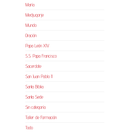
María
Medjugorje
Mundo
Oración
Papa León XIV
S.S. Papa Francisco
Sacerdote
San Juan Pablo II
Santa Biblia
Santa Sede
Sin categoría
Taller de Formación
Todo