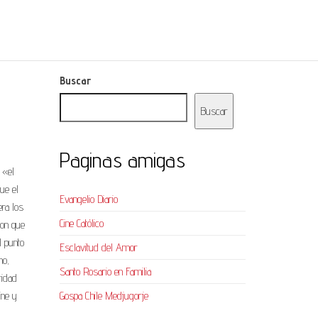
Buscar
Buscar
Paginas amigas
 «el
ue el
Evangelio Diario
era los
Cine Católico
ron que
l punto
Esclavitud del Amor
mo,
Santo Rosario en Familia
ridad
ine y
Gospa Chile Medjugorje