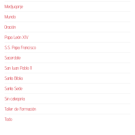
Medjugorje
Mundo
Oración
Papa León XIV
S.S. Papa Francisco
Sacerdote
San Juan Pablo II
Santa Biblia
Santa Sede
Sin categoría
Taller de Formación
Todo