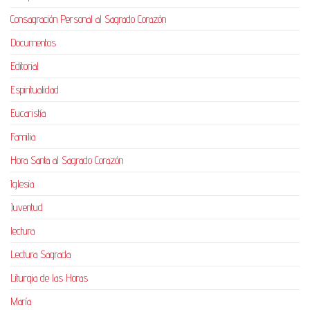
Consagración Personal al Sagrado Corazón
Documentos
Editorial
Espiritualidad
Eucaristía
Familia
Hora Santa al Sagrado Corazón
Iglesia
Juventud
lectura
Lectura Sagrada
Liturgia de las Horas
María