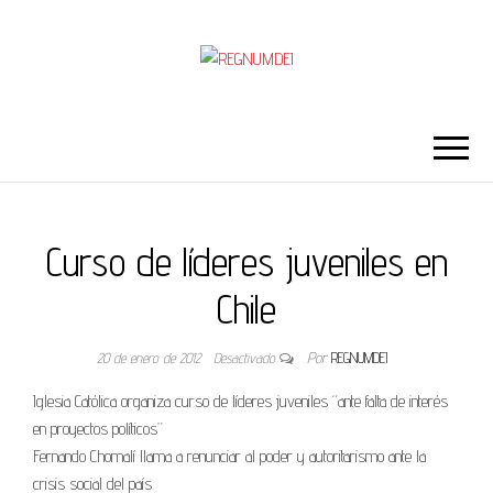
REGNUMDEI
Curso de líderes juveniles en
Chile
20 de enero de 2012
Desactivado
Por
REGNUMDEI
Iglesia Católica organiza curso de líderes juveniles “ante falta de interés
en proyectos políticos”
Fernando Chomalí llama a renunciar al poder y autoritarismo ante la
crisis social del país.