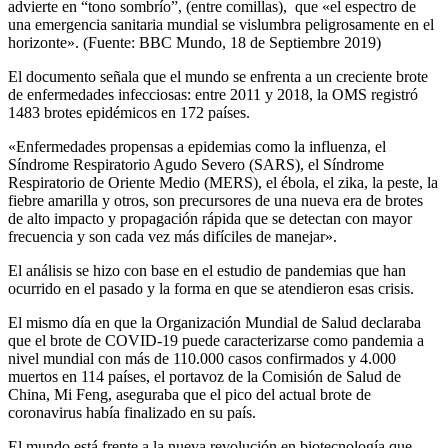
advierte en “tono sombrío”, (entre comillas),
que «el espectro de
una emergencia sanitaria mundial se vislumbra peligrosamente en el
horizonte». (Fuente: BBC Mundo, 18 de Septiembre 2019)
El documento señala que el mundo se enfrenta a un creciente brote
de enfermedades infecciosas: entre 2011 y 2018, la OMS registró
1483 brotes epidémicos en 172 países.
«Enfermedades propensas a epidemias como la influenza, el
Síndrome Respiratorio Agudo Severo (SARS), el Síndrome
Respiratorio de Oriente Medio (MERS), el ébola, el zika, la peste, la
fiebre amarilla y otros, son precursores de una nueva era de brotes
de alto impacto y propagación rápida que se detectan con mayor
frecuencia y son cada vez más difíciles de manejar».
El análisis se hizo con base en el estudio de pandemias que han
ocurrido en el pasado y la forma en que se atendieron esas crisis.
El mismo día en que la Organización Mundial de Salud declaraba
que el brote de COVID-19 puede caracterizarse como pandemia a
nivel mundial con más de 110.000 casos confirmados y 4.000
muertos en 114 países, el portavoz de la Comisión de Salud de
China, Mi Feng, aseguraba que el pico del actual brote de
coronavirus había finalizado en su país.
El mundo está frente a la nueva revolución en biotecnología que