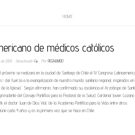
HOME
mericano de médicos católicos
o de 2005
Desactivado
Por
REGNUMDEI
ril próximo se realizará en la ciudad de Santiago de Chile el IV Congreso Latinoameri
 dar fuerza a la evangelización de nuestro mundo sanitario regional, inspirados en
io de la Iglesia”. Según afirmaron, han confirmado su asistencia el Arzobispo de Sant
residente del Consejo Pontificio para la Pastoral de la Salud, Cardenal Javier Lozano
 el doctor Juan de Dios Vial, de la Academia Pontificia para la Vida; entre otros
reúne cada 4 años y es la primera vez que se hace en Chile.