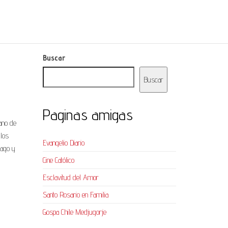
Buscar
Buscar
Paginas amigas
cano de
 los
Evangelio Diario
iago y
Cine Católico
Esclavitud del Amor
Santo Rosario en Familia
Gospa Chile Medjugorje