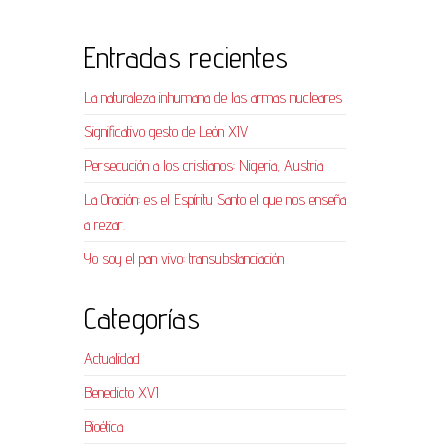
Entradas recientes
La naturaleza inhumana de las armas nucleares
Significativo gesto de León XIV
Persecución a los cristianos: Nigeria, Austria
La Oración: es el Espíritu Santo el que nos enseña
a rezar.
Yo soy el pan vivo: transubstanciación
Categorías
Actualidad
Benedicto XVI
Bioética