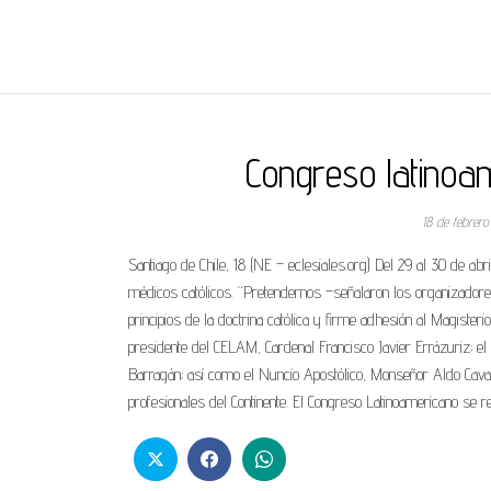
REGNUMDEI
Congreso latinoa
18 de febrer
Santiago de Chile, 18 (NE – eclesiales.org) Del 29 al 30 de ab
médicos católicos. “Pretendemos –señalaron los organizadores-
principios de la doctrina católica y firme adhesión al Magister
presidente del CELAM, Cardenal Francisco Javier Errázuriz; el p
Barragán; así como el Nuncio Apostólico, Monseñor Aldo Cavalli;
profesionales del Continente. El Congreso Latinoamericano se 