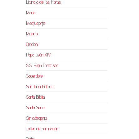
Liturgia de las Horas
María
Medjugorje
Mundo
Oración
Papa León XIV
S.S. Papa Francisco
Sacerdote
San Juan Pablo II
Santa Biblia
Santa Sede
Sin categoría
Taller de Formación