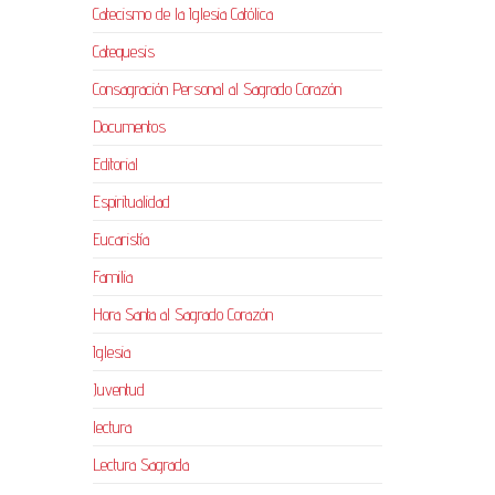
Catecismo de la Iglesia Católica
Catequesis
Consagración Personal al Sagrado Corazón
Documentos
Editorial
Espiritualidad
Eucaristía
Familia
Hora Santa al Sagrado Corazón
Iglesia
Juventud
lectura
Lectura Sagrada