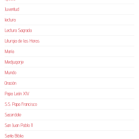
Juventud
lectura
Lectura Sagrada
Liturgia de las Horas
María
Medjugorje
Mundo
Oración
Papa León XIV
S.S. Papa Francisco
Sacerdote
San Juan Pablo II
Santa Biblia