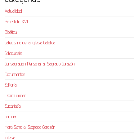
Actualidad
Benedicto XVI
Bioética
Catecismo de la Iglesia Católica
Catequesis
Consagración Personal al Sagrado Corazón
Documentos
Editorial
Espiritualidad
Eucaristía
Familia
Hora Santa al Sagrado Corazón
Iglesia