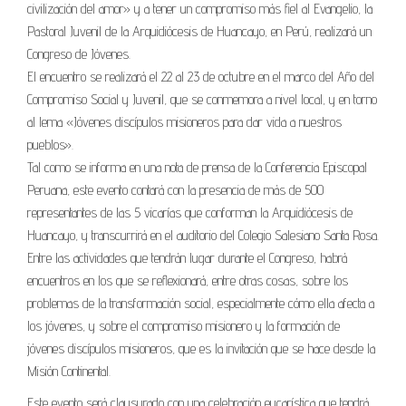
civilización del amor» y a tener un compromiso más fiel al Evangelio, la
Pastoral Juvenil de la Arquidiócesis de Huancayo, en Perú, realizará un
Congreso de Jóvenes.
El encuentro se realizará el 22 al 23 de octubre en el marco del Año del
Compromiso Social y Juvenil, que se conmemora a nivel local, y en torno
al lema «Jóvenes discípulos misioneros para dar vida a nuestros
pueblos».
Tal como se informa en una nota de prensa de la Conferencia Episcopal
Peruana, este evento contará con la presencia de más de 500
representantes de las 5 vicarías que conforman la Arquidiócesis de
Huancayo, y transcurrirá en el auditorio del Colegio Salesiano Santa Rosa.
Entre las actividades que tendrán lugar durante el Congreso, habrá
encuentros en los que se reflexionará, entre otras cosas, sobre los
problemas de la transformación social, especialmente cómo ella afecta a
los jóvenes, y sobre el compromiso misionero y la formación de
jóvenes discípulos misioneros, que es la invitación que se hace desde la
Misión Continental.
Este evento será clausurado con una celebración eucarística que tendrá