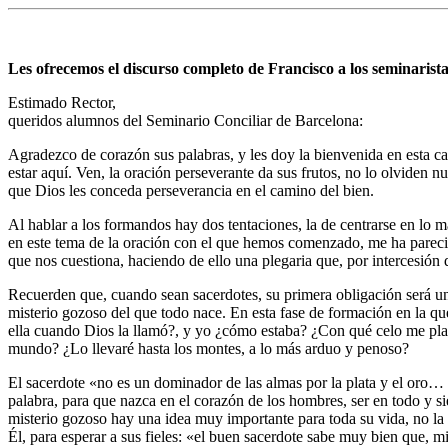
Les ofrecemos el discurso completo de Francisco a los seminarist
Estimado Rector,
queridos alumnos del Seminario Conciliar de Barcelona:
Agradezco de corazón sus palabras, y les doy la bienvenida en esta ca
estar aquí. Ven, la oración perseverante da sus frutos, no lo olviden n
que Dios les conceda perseverancia en el camino del bien.
Al hablar a los formandos hay dos tentaciones, la de centrarse en lo m
en este tema de la oración con el que hemos comenzado, me ha parecido
que nos cuestiona, haciendo de ello una plegaria que, por intercesió
Recuerden que, cuando sean sacerdotes, su primera obligación será una
misterio gozoso del que todo nace. En esta fase de formación en la qu
ella cuando Dios la llamó?, y yo ¿cómo estaba? ¿Con qué celo me pla
mundo? ¿Lo llevaré hasta los montes, a lo más arduo y penoso?
El sacerdote «no es un dominador de las almas por la plata y el oro… su
palabra, para que nazca en el corazón de los hombres, ser en todo y s
misterio gozoso hay una idea muy importante para toda su vida, no la d
Él, para esperar a sus fieles: «el buen sacerdote sabe muy bien que, m