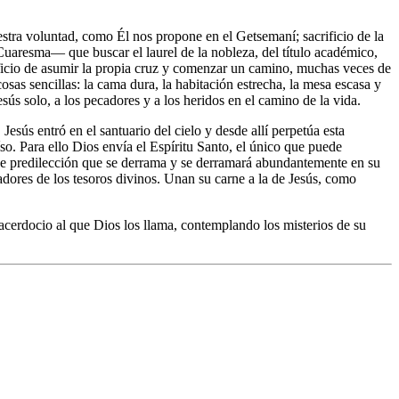
uestra voluntad, como Él nos propone en el Getsemaní; sacrificio de la
Cuaresma— que buscar el laurel de la nobleza, del título académico,
rificio de asumir la propia cruz y comenzar un camino, muchas veces de
osas sencillas: la cama dura, la habitación estrecha, la mesa escasa y
sús solo, a los pecadores y a los heridos en el camino de la vida.
Jesús entró en el santuario del cielo y desde allí perpetúa esta
so. Para ello Dios envía el Espíritu Santo, el único que puede
r de predilección que se derrama y se derramará abundantemente en su
adores de los tesoros divinos. Unan su carne a la de Jesús, como
sacerdocio al que Dios los llama, contemplando los misterios de su