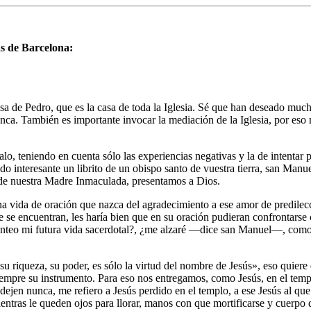
as de Barcelona:
sa de Pedro, que es la casa de toda la Iglesia. Sé que han deseado much
unca. También es importante invocar la mediación de la Iglesia, por eso n
alo, teniendo en cuenta sólo las experiencias negativas y la de intentar 
 interesante un librito de un obispo santo de vuestra tierra, san Manu
n de nuestra Madre Inmaculada, presentamos a Dios.
 vida de oración que nazca del agradecimiento a ese amor de predilecció
e se encuentran, les haría bien que en su oración pudieran confrontarse
nteo mi futura vida sacerdotal?, ¿me alzaré —dice san Manuel—, como un
 riqueza, su poder, es sólo la virtud del nombre de Jesús», eso quiere d
iempre su instrumento. Para eso nos entregamos, como Jesús, en el temp
ejen nunca, me refiero a Jesús perdido en el templo, a ese Jesús al que 
ientras le queden ojos para llorar, manos con que mortificarse y cuerpo q