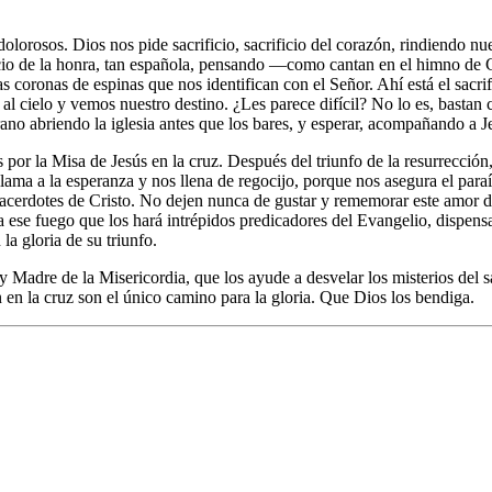
dolorosos. Dios nos pide sacrificio, sacrificio del corazón, rindiendo n
ficio de la honra, tan española, pensando —como cantan en el himno de 
as coronas de espinas que nos identifican con el Señor. Ahí está el sac
 al cielo y vemos nuestro destino. ¿Les parece difícil? No lo es, bastan c
ano abriendo la iglesia antes que los bares, y esperar, acompañando a Je
por la Misa de Jesús en la cruz. Después del triunfo de la resurrección, 
llama a la esperanza y nos llena de regocijo, porque nos asegura el paraí
er sacerdotes de Cristo. No dejen nunca de gustar y rememorar este amo
 ese fuego que los hará intrépidos predicadores del Evangelio, dispens
la gloria de su triunfo.
y Madre de la Misericordia, que los ayude a desvelar los misterios del 
n en la cruz son el único camino para la gloria. Que Dios los bendiga.