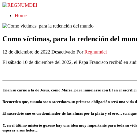
REGNUMDEI
Home
Como víctimas, para la redención del mun
12 de diciembre de 2022
Desactivado
Por
Regnumdei
El sábado 10 de diciembre del 2022, el Papa Francisco recibió en audi
Unan su carne a la de Jesús, como María, para inmolarse con Él en el sacrificio 
Recuerden que, cuando sean sacerdotes, su primera obligación será una vida de
El sacerdote «no es un dominador de las almas por la plata y el oro… su riquez
Y, en el último misterio gozoso hay una idea muy importante para toda su vida, 
esperar a sus fieles…