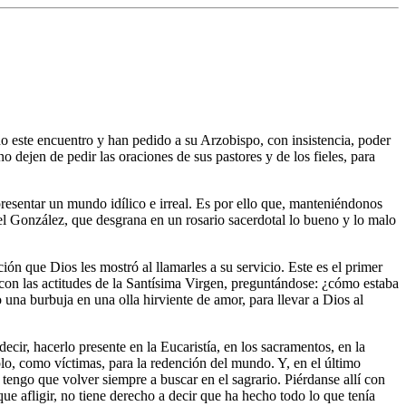
o este encuentro y han pedido a su Arzobispo, con insistencia, poder
o dejen de pedir las oraciones de sus pastores y de los fieles, para
presentar un mundo idílico e irreal. Es por ello que, manteniéndonos
el González, que desgrana en un rosario sacerdotal lo bueno y lo malo
n que Dios les mostró al llamarles a su servicio. Este es el primer
 con las actitudes de la Santísima Virgen, preguntándose: ¿cómo estaba
a burbuja en una olla hirviente de amor, para llevar a Dios al
ecir, hacerlo presente en la Eucaristía, en los sacramentos, en la
lo, como víctimas, para la redención del mundo. Y, en el último
tengo que volver siempre a buscar en el sagrario. Piérdanse allí con
ue afligir, no tiene derecho a decir que ha hecho todo lo que tenía