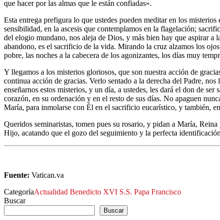
que hacer por las almas que le están confiadas».
Esta entrega prefigura lo que ustedes pueden meditar en los misterios 
sensibilidad, en la ascesis que contemplamos en la flagelación; sacri
del elogio mundano, nos aleja de Dios, y más bien hay que aspirar a l
abandono, es el sacrificio de la vida. Mirando la cruz alzamos los ojos
pobre, las noches a la cabecera de los agonizantes, los días muy tempr
Y llegamos a los misterios gloriosos, que son nuestra acción de gracias 
continua acción de gracias. Verlo sentado a la derecha del Padre, nos 
enseñarnos estos misterios, y un día, a ustedes, les dará el don de s
corazón, en su ordenación y en el resto de sus días. No apaguen nunca
María, para inmolarse con Él en el sacrificio eucarístico, y también, en 
Queridos seminaristas, tomen pues su rosario, y pidan a María, Reina 
Hijo, acatando que el gozo del seguimiento y la perfecta identificació
Fuente:
Vatican.va
Categoría
Actualidad
Benedicto XVI
S.S. Papa Francisco
Buscar
Buscar