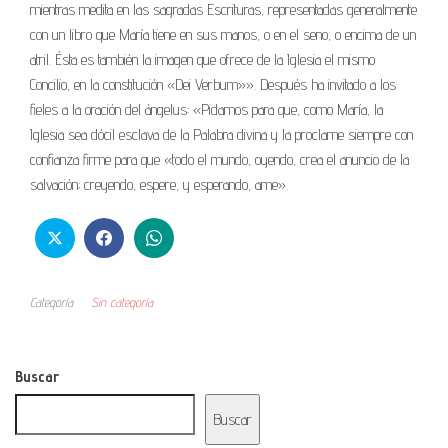
mientras medita en las sagradas Escrituras, representadas generalmente
con un libro que María tiene en sus manos, o en el seno, o encima de un
atril. Ésta es también la imagen que ofrece de la Iglesia el mismo
Concilio, en la constitución «Dei Verbum»». Después ha invitado a los
fieles a la oración del ángelus: «Pidamos para que, como María, la
Iglesia sea dócil esclava de la Palabra divina y la proclame siempre con
confianza firme para que «todo el mundo, oyendo, crea el anuncio de la
salvación; creyendo, espere, y esperando, ame».
Categoría
Sin categoría
Buscar
Buscar