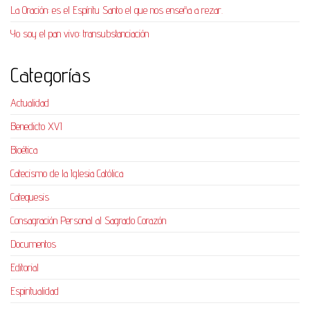
La Oración: es el Espíritu Santo el que nos enseña a rezar.
Yo soy el pan vivo: transubstanciación
Categorías
Actualidad
Benedicto XVI
Bioética
Catecismo de la Iglesia Católica
Catequesis
Consagración Personal al Sagrado Corazón
Documentos
Editorial
Espiritualidad