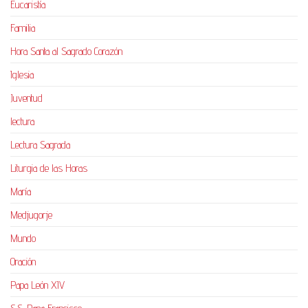
Eucaristía
Familia
Hora Santa al Sagrado Corazón
Iglesia
Juventud
lectura
Lectura Sagrada
Liturgia de las Horas
María
Medjugorje
Mundo
Oración
Papa León XIV