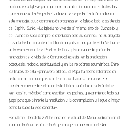
confiado a su Iglesia para que sea transmitido íntegramente a todas las
generaciones». La Sagrada Escritura y la sagrada Tradición contienen
este mensaje, cuya comprensión progresa en la Iglesia bajo la asistencia
del Espíritu Santo. «La Iglesia no vive de sí misma sino del Evangelio y
del Evangelio saca siempre la orientación para su camino» ha subrayado
el Santo Padre, recordando el fuerte impulso dado por la «Dei Verbum»
en la valorización de la Palabra de Dios y la consiguiente profunda
renovación de la vida de la Comunidad eclesial, en la predicación,
catequesis, teología, espiritualidad y en las relaciones ecuménicas. Entre
los frutos de esta «primavera bíblica» el Papa ha hecho referencia en
particular a la antigua práctica de la lectio divino: «Ella consiste en
meditar ampliamente sobre un texto bíblico, leyéndolo y volviéndolo a
leer, casi ‘rumiándolo’ como escriben los padres, y exprimiendo todo su
‘jugo’ para que alimente la meditación y la contemplación y llegue a irrigar
como la sabia la vida concreta».
Por último, Benedicto XVI ha indicado la actitud de Maria Santísima en el
icono de la Anunciación: » la Virgen acoge al mensajero celestial