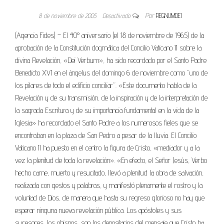
8 de noviembre de 2005
Desactivado
Por
REGNUMDEI
(Agencia Fides) – El 40° aniversario (el 18 de noviembre de 1965) de la
aprobación de la Constitución dogmática del Concilio Vaticano II sobre la
divina Revelación, «Dei Verbum», ha sido recordado por el Santo Padre
Benedicto XVI en el ángelus del domingo 6 de noviembre como “uno de
los pilares de todo el edificio conciliar”. «Este documento habla de la
Revelación y de su transmisión, de la inspiración y de la interpretación de
la sagrada Escritura y de su importancia fundamental en la vida de la
Iglesia» ha recordado el Santo Padre a los numerosos fieles que se
encontraban en la plaza de San Pedro a pesar de la lluvia. El Concilio
Vaticano II ha puesto en el centro la figura de Cristo, «mediador y a la
vez la plenitud de toda la revelación». «En efecto, el Señor Jesús, Verbo
hecho carne, muerto y resucitado, llevó a plenitud la obra de salvación,
realizada con gestos y palabras, y manifestó plenamente el rostro y la
voluntad de Dios, de manera que hasta su regreso glorioso no hay que
esperar ninguna nueva revelación pública. Los apóstoles y sus
sucesores, los obispos, son los depositarios del mensaje que Cristo ha