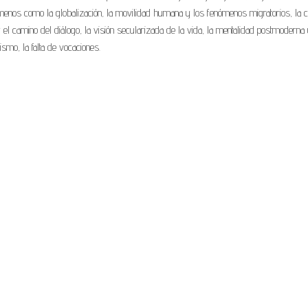
ómenos como la globalización, la movilidad humana y los fenómenos migratorios, la c
y el camino del diálogo, la visión secularizada de la vida, la mentalidad postmoderna
ismo, la falta de vocaciones.