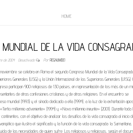
HOME
 MUNDIAL DE LA VIDA CONSAGR
re de 2004
Desactivado
Por
REGNUMDEI
noviembre se celebra en Roma el segundo Congreso Mundial de la Vida Consagrad
iores Generales (USG) y la Unión Internacional de las Superioras Generales (UISG). 
reso participan 900 religiosos de 130 países, en representación de los más de un mi
ntantes de otras confesiones cristianas y de otras religiones. En el encuentro se
eso mundial (1993) y el sínodo dedicado a ella (1994), a la luz de la exhortación apos
«Tertio millennio adveniente» (1994) y «Novo millennio ineunte» (2001). Durante toda 
ntinentes, con el objetivo de analizar los desafíos de la vida consagrada al inicio d
vangélico que ilustra el significado y la función de la vida consagrada: la Samaritana,
uida de las necesidades de quien sufre. Los religiosos y religiosas, según el docu