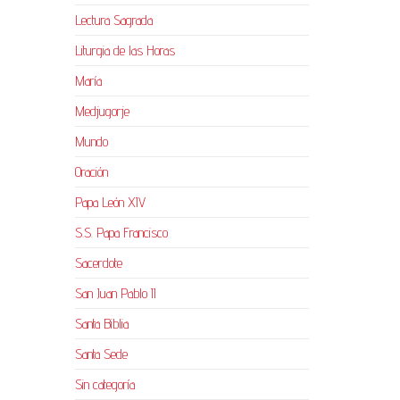
Lectura Sagrada
Liturgia de las Horas
María
Medjugorje
Mundo
Oración
Papa León XIV
S.S. Papa Francisco
Sacerdote
San Juan Pablo II
Santa Biblia
Santa Sede
Sin categoría