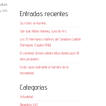
ultura
 y sus
Entradas recientes
Su rostro se iluminó…
San Juan María Vianney, cura de Ars
Los 15 Hermanos mártires del Sanatorio Calafell
(Tarragona, España 1936)
El cardenal Simoni celebra Misa donde pasó 18
años prisionero
Cristo sacia realmente el hambre de la
humanidad
Categorías
Actualidad
Benedicto XVI