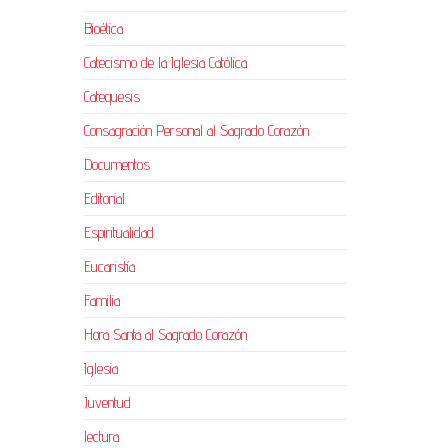
Bioética
Catecismo de la Iglesia Católica
Catequesis
Consagración Personal al Sagrado Corazón
Documentos
Editorial
Espiritualidad
Eucaristía
Familia
Hora Santa al Sagrado Corazón
Iglesia
Juventud
lectura