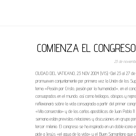
REGNUMDEI
COMIENZA EL CONGRESO
23 de noviemb
CIUDAD DEL VATICANO, 23 NOV 2004 (VIS).-Del 23 al 27 de 
promueven conjuntamente por primera vez la Unión de los Super
tema «Pasión por Cristo, pasión por la humanidad», en el cong
consagrados en el mundo, así como teólogos, obispos y represe
reflexionará sobre la vida consagrada a partir del primer congr
«Vita consecrata» y de las cartas apostólicas de Juan Pablo II 
semana están previstas relaciones y discusiones en grupo por co
tercer milenio. El congreso se ha inspirado en un doble icono e
pide a Jesús «el agua de la vida» y el Buen Samaritano que c