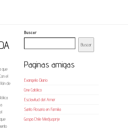
Buscar
ADA
Buscar
Paginas amigas
a que
Con el
Evangelio Diario
llón de
Cine Católico
tólica
Esclavitud del Amor
la
Santo Rosario en Familia
el
 que
Gospa Chile Medjugorje
mento