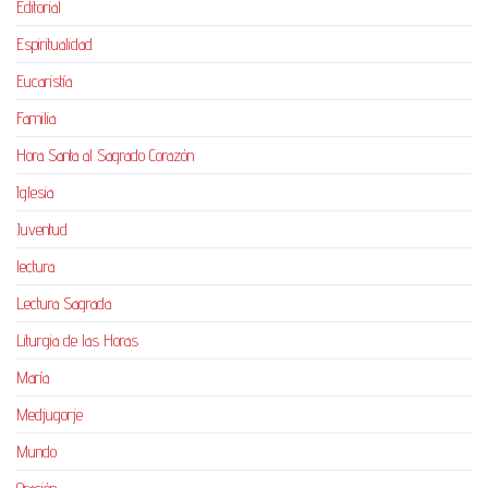
Editorial
Espiritualidad
Eucaristía
Familia
Hora Santa al Sagrado Corazón
Iglesia
Juventud
lectura
Lectura Sagrada
Liturgia de las Horas
María
Medjugorje
Mundo