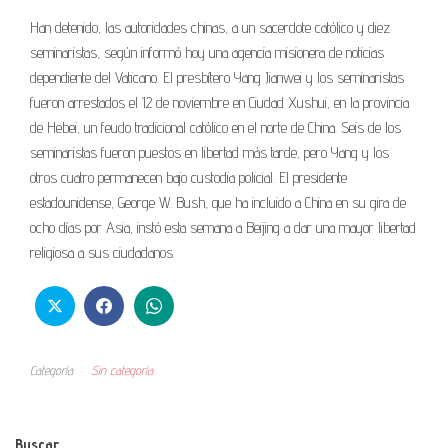
Han detenido, las autoridades chinas, a un sacerdote católico y diez
seminaristas, según informó hoy una agencia misionera de noticias
dependiente del Vaticano. El presbítero Yang Jianwei y los seminaristas
fueron arrestados el 12 de noviembre en Ciudad Xushui, en la provincia
de Hebei, un feudo tradicional católico en el norte de China. Seis de los
seminaristas fueron puestos en libertad más tarde, pero Yang y los
otros cuatro permanecen bajo custodia policial. El presidente
estadounidense, George W. Bush, que ha incluido a China en su gira de
ocho días por Asia, instó esta semana a Beijing a dar una mayor libertad
religiosa a sus ciudadanos.
Categoría
Sin categoría
Buscar