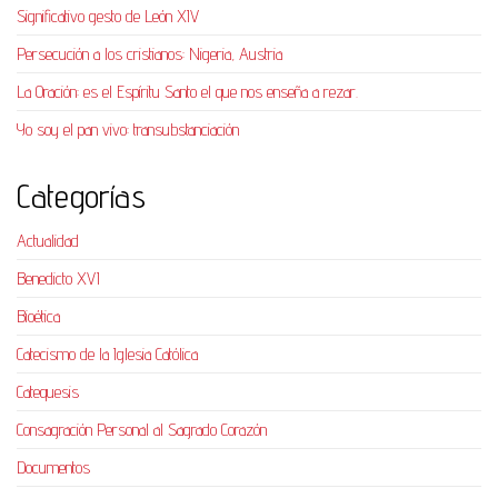
Significativo gesto de León XIV
Persecución a los cristianos: Nigeria, Austria
La Oración: es el Espíritu Santo el que nos enseña a rezar.
Yo soy el pan vivo: transubstanciación
Categorías
Actualidad
Benedicto XVI
Bioética
Catecismo de la Iglesia Católica
Catequesis
Consagración Personal al Sagrado Corazón
Documentos