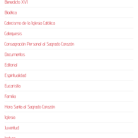
Benedicto XVI
Bioética
Catecismo de la Iglesia Católica
Catequesis
Consagración Personal al Sagrado Corazón
Documentos
Editorial
Espiritualidad
Eucaristía
Familia
Hora Santa al Sagrado Corazón
Iglesia
Juventud