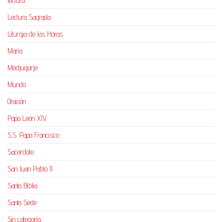
lectura
Lectura Sagrada
Liturgia de las Horas
María
Medjugorje
Mundo
Oración
Papa León XIV
S.S. Papa Francisco
Sacerdote
San Juan Pablo II
Santa Biblia
Santa Sede
Sin categoría