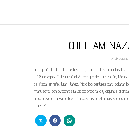
REGNUMDEI
CHILE: AMENAZ
7 de agosto
Concepción (FD).-Este martes un grupo de desconocidos hizo l
el 28 de agosto” denunció el Arzobispo de Concepción, Mons. A
del fiscal en jefe, Juan Yáñez, inició los peritajes para aclara
manuscrita con evidentes faltas de ortografía y algunas ofens
holocausto a nuestro dios” y “nuestras blasfemias son con or
muerte”.