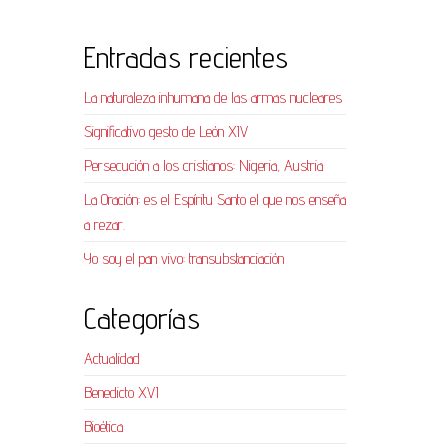
Entradas recientes
La naturaleza inhumana de las armas nucleares
Significativo gesto de León XIV
Persecución a los cristianos: Nigeria, Austria
La Oración: es el Espíritu Santo el que nos enseña
a rezar.
Yo soy el pan vivo: transubstanciación
Categorías
Actualidad
Benedicto XVI
Bioética