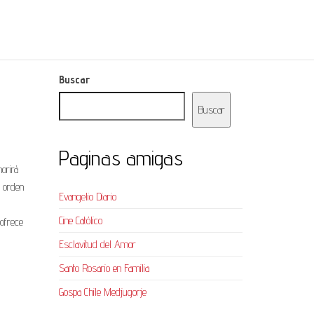
Buscar
Buscar
Paginas amigas
orirá
a orden
Evangelio Diario
Cine Católico
 ofrece
Esclavitud del Amor
Santo Rosario en Familia
Gospa Chile Medjugorje