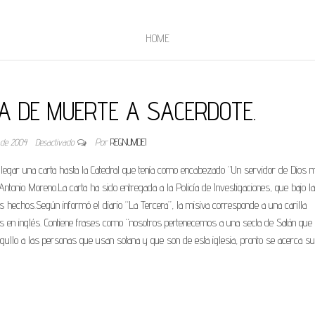
HOME
A DE MUERTE A SACERDOTE.
 de 2004
Desactivado
Por
REGNUMDEI
legar una carta hasta la Catedral que tenía como encabezado “Un servidor de Dios m
ntonio Moreno.La carta ha sido entregada a la Policía de Investigaciones, que bajo l
r los hechos.Según informó el diario “La Tercera”, la misiva corresponde a una carilla
as en inglés. Contiene frases como “nosotros pertenecemos a una secta de Satán que
gullo a las personas que usan sotana y que son de esta iglesia, pronto se acerca su