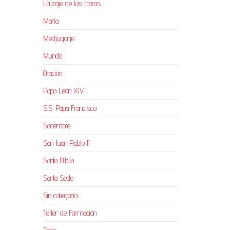
Liturgia de las Horas
María
Medjugorje
Mundo
Oración
Papa León XIV
S.S. Papa Francisco
Sacerdote
San Juan Pablo II
Santa Biblia
Santa Sede
Sin categoría
Taller de Formación