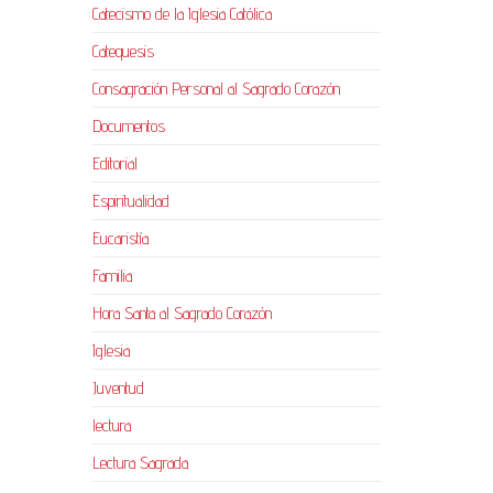
Catecismo de la Iglesia Católica
Catequesis
Consagración Personal al Sagrado Corazón
Documentos
Editorial
Espiritualidad
Eucaristía
Familia
Hora Santa al Sagrado Corazón
Iglesia
Juventud
lectura
Lectura Sagrada