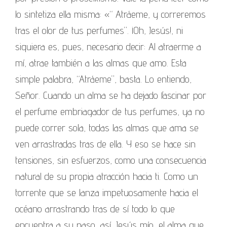
lo sintetiza ella misma: «“ Atráeme, y correremos
tras el olor de tus perfumes”. ¡Oh, Jesús!, ni
siquiera es, pues, necesario decir: Al atraerme a
mí, atrae también a las almas que amo. Esta
simple palabra, “Atráeme”, basta. Lo entiendo,
Señor. Cuando un alma se ha dejado fascinar por
el perfume embriagador de tus perfumes, ya no
puede correr sola, todas las almas que ama se
ven arrastradas tras de ella. Y eso se hace sin
tensiones, sin esfuerzos, como una consecuencia
natural de su propia atracción hacia ti. Como un
torrente que se lanza impetuosamente hacia el
océano arrastrando tras de sí todo lo que
encuentra a su paso, así, Jesús mío, el alma que